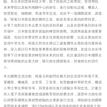
驗。本次來到雲林科技大學，除了與校內工程學院、管理學院、
未來學院以及校內相關中心的師生，進行自動化設備、機器人、
智慧製造、物聯網、馬達等等交流。並給予一場國際講座，講題
為『探索日本製造業的獨特之道、創造長青企業的經營特質』，
分享了他對於日本企業文化的深刻見解，以及在競爭激烈的全球
市場中，日本製造業所面臨的轉型與挑戰。演講將涵蓋多個重要
議題，包括日本歷史對企業文化和風俗的影響，以及企業如何在
逆境中求生存。稻葉元和先生將以三菱集團等企業的成功案例為
例，深入探討日本製造業事業拓展的策略和實踐，並提出在全球
競爭下日本製造業的轉型與未來的目標。此次邀請到日本國際企
業領導經驗的企業大師，吸引師生踴躍報名，與會師生約250
人。
本次國際交流活動，稻葉元和顧問在幾天的交流當中與電子系、
電機系、機械系、企管系、工管系、智慧數據科學研究所、機器
人學士學位學程等等，與眾多師生進行經驗分享與交流。計畫主
持人電子系薛雅馨教授感謝教育部的經費支持，讓雲科大師生得
以與豐富國際企業經營經驗的企業家進行交流，增加師生的國際
視野與未來趨勢，讓STEM領域以及各領域的師生皆有相當之助