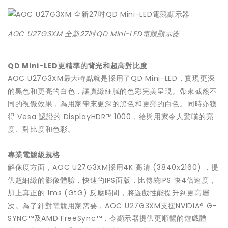
AOC U27G3XM 全新27吋QD Mini-LED電競顯示器
QD Mini-LED
更精準的背光和超高對比度
AOC U27G3XM最大特點就是採用了QD Mini-LED，實現更深
的黑色和更亮的白色，讓真緻細膩的色彩完美呈現。帶來截然不
同的視覺效果，為用家帶來更深的黑色和更亮的白色。同時亦獲
得 Vesa 認證的 DisplayHDR™ 1000，給與用家令人驚嘆的亮
度、對比度和色彩。
專業電競級規格
解像度方面，AOC U27G3XM採用4K 高清 (3840x2160) ，提
供超細緻的影像體驗，快速的IPS面版，比傳統IPS 快4倍速度，
加上真正的 1ms (GtG) 反應時間，將遊戲性能提升到更高層
次。為了針對電競用家需要，AOC U27G3XM支援NVIDIA® G-
SYNC™及AMD FreeSync™，令顯示器提供更順暢的遊戲體