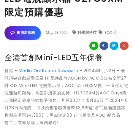
限定預購優惠
May 23,2024
科學與科技
3C產品
推廣新聞稿
全港首創Mini-LED五年保養
香港 -
Media OutReach Newswire
- 2024年5月22日 - 全
球頂尖遊戲顯示器及 IT 配件品牌AGON by AOC自公布全新27
吋 QD Mini-LED 電競顯示器：AOC U27G3XM後，一直受到電
競迷熱切期待，為答謝用家的支持，U27G3XM於AOC Days第
二彈限定優惠開始接受預售。凡於2024年 5月26日 至2024年6
月28日內預購，可以預售優惠價港幣$3,690訂購*(最新建議零
售價為港幣$4,390) ，另加送$100 超市禮劵及AOC 紀念品一
份**。立即預購，萬勿錯過!