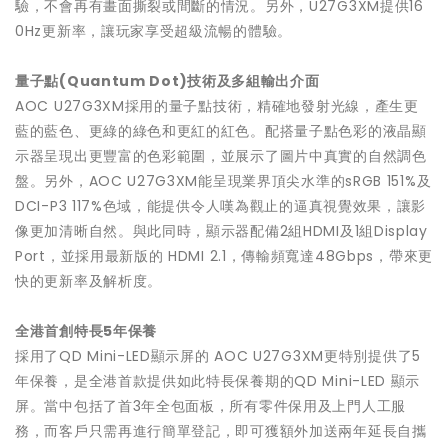
驗，不會再有畫面撕裂或間斷的情況。另外，U27G3XM提供16
0Hz更新率，讓玩家享受超級流暢的體驗。
量子點
(Quantum Dot)
技術及多組輸出介面
AOC U27G3XM採用的量子點技術，精確地發射光線，產生更
藍的藍色、更綠的綠色和更紅的紅色。配搭量子點色彩的液晶顯
示器呈現出更豐富的色彩範圍，並展示了圖片中真實的自然調色
盤。另外，AOC U27G3XM能呈現業界頂尖水準的sRGB 151%及
DCI-P3 117%色域，能提供令人嘆為觀止的逼真視覺效果，讓影
像更加清晰自然。與此同時，顯示器配備2組HDMI及1組Display
Port，並採用最新版的 HDMI 2.1，傳輸頻寬達48Gbps，帶來更
快的更新率及解析度。
全港首創特長
5年保養
採用了QD Mini-LED顯示屏的 AOC U27G3XM更特別提供了5
年保養，是全港首款提供如此特長保養期的QD Mini-LED 顯示
屏。當中包括了首3年全包面板，所有零件保用及上門人工服
務，而客戶只需再進行簡單登記，即可獲額外加送兩年延長自攜