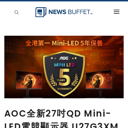
回到首頁
新聞稿分類
登入
刊登
AOC全新27吋QD Mini-
LED電競顯示器 U27G3XM