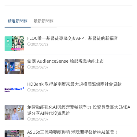
精選新聞稿
最新新聞稿
FLOC唯一基督徒專屬交友APP，基督徒的新福音
2021/03/29
鎧應 AudienceSense 臉部辨識功能上市
2026/08/07
HDBank 取得越南歷來最大規模國際銀團社會貸款
2026/08/07
創智動能強化AI與經營雙軸競爭力 投資長受臺大EMBA
邀分享AI時代投資思維
2026/08/07
ASUSx三麗鷗耍酷聯萌 潮玩開學祭搶抱AI筆電！