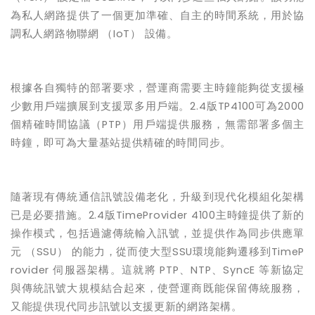
為私人網路提供了一個更加準確、自主的時間系統，用於協
調私人網路物聯網
（
IoT
）
設備。
根據各自獨特的部署要求，營運商需要主時鐘能夠從支援極
少數用戶端擴展到支援眾多用戶端。
2.4
版
TP4100
可為
2000
個精確時間協議（
PTP
）用戶端提供服務，無需部署多個主
時鐘，即可為大量基站提供精確的時間同步。
隨著現有傳統通信訊號設備老化，升級到現代化模組化架構
已是必要措施。
2.4
版
TimeProvider 4100
主時鐘提供了新的
操作模式，包括過濾傳統輸入訊號，並提供作為同步供應單
元
（
SSU
）
的能力，從而使大型
SSU
環境能夠遷移到
TimeP
rovider
伺服器架構。這就將
PTP
、
NTP
、
SyncE
等新協定
與傳統訊號大規模結合起來，使營運商既能保留傳統服務，
又能提供現代同步訊號以支援更新的網路架構。