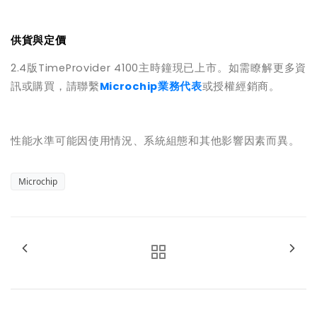
供貨與定價
2.4
版
TimeProvider 4100
主時鐘現已上市。如需瞭解更多資
訊或購買，請聯繫
Microchip
業務
代表
或授權經銷商。
性能水準可能因使用情況、系統組態和其他影響因素而異。
Microchip