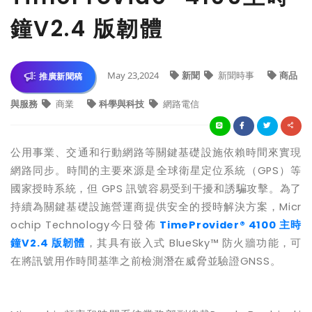
鐘V2.4 版韌體
May 23,2024
新聞
新聞時事
商品
推廣新聞稿
與服務
商業
科學與科技
網路電信
公用事業、交通和行動網路等關鍵基礎設施依賴時間來實現
網路同步。時間的主要來源是全球衛星定位系統（
GPS
）等
國家授時系統，但
GPS
訊號容易受到干擾和誘騙攻擊。為了
持續為關鍵基礎設施營運商提供安全的授時解決方案，
Micr
ochip Technology
今日發佈
TimeProvider® 4100
主時
鐘
V2.4
版
韌體
，其具有嵌入式
BlueSky™
防火牆功能，可
在將訊號用作時間基準之前檢測潛在威脅並驗證
GNSS
。