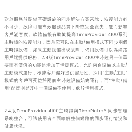
對於服務於關鍵基礎設施的同步解決方案來說，恢復能力必
不可少。故障可能導致服務品質下降或完全喪失，進而影響
客戶滿意度。軟體備援有助於提高
TimeProvider 4100
系列
主時鐘的恢復能力，因為它可以在主動
/
備用模式下同步兩個
主時鐘設備，如果主動設備出現故障，備用設備可以為網路
用戶端提供服務。
2.4
版
TimeProvider 4100
主時鐘另一個重
要而有價值的功能是增加了備援模式，允許兩台設備以主動
/
主動模式運行，根據客戶偏好提供靈活性。採用“主動
/
主動”
模式的客戶可受益於兩個主時鐘設備始終運行，而“主動
/
備
用”配置則是其中一個設備不使用，處於備用模式。
2.4
版
TimeProvider 4100
主時鐘與
TimePictra
®
同步管理
系統整合，可讓使用者全面瞭解整個網路的同步運行情況和
健康狀況。