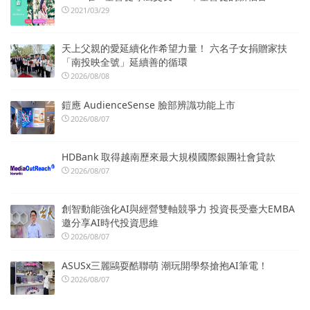
2021/03/29
天上父親的愛延續化作希望力量！ 六名子女捐贈家扶
「南投映全號」延續善的循環
2026/08/08
鎧應 AudienceSense 臉部辨識功能上市
2026/08/07
HDBank 取得越南歷來最大規模國際銀團社會貸款
2026/08/07
創智動能強化AI與經營雙軸競爭力 投資長受臺大EMBA
邀分享AI時代投資思維
2026/08/07
ASUSx三麗鷗耍酷聯萌 潮玩開學祭搶抱AI筆電！
2026/08/07