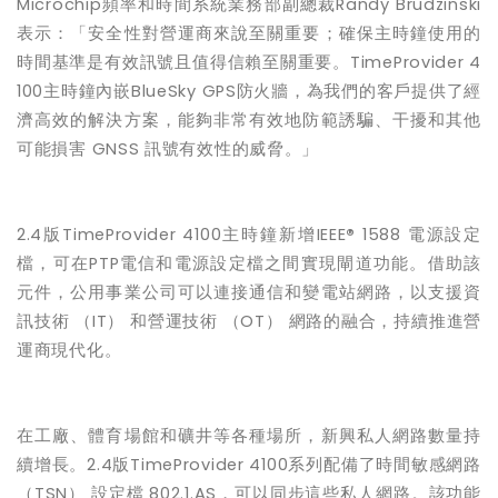
Microchip
頻率和時間系統業務部副總裁
Randy Brudzinski
表示：「安全性對營運商來說至關重要；確保主時鐘使用的
時間基準是有效訊號且值得信賴至關重要。
TimeProvider 4
100
主時鐘內嵌
BlueSky GPS
防火牆，為我們的客戶提供了經
濟高效的解決方案，能夠非常有效地防範誘騙、干擾和其他
可能損害
GNSS
訊號有效性的威脅。」
2.4
版
TimeProvider 4100
主時鐘新增
IEEE
®
1588
電源設定
檔，可在
PTP
電信和電源設定檔之間實現閘道功能。借助該
元件，公用事業公司可以連接通信和變電站網路，以支援資
訊技術
（
IT
）
和營運技術
（
OT
）
網路的融合，持續推進營
運商現代化。
在工廠、體育場館和礦井等各種場所，新興私人網路數量持
續增長。
2.4
版
TimeProvider 4100
系列配備了時間敏感網路
（
TSN
）
設定檔
802.1.AS
，可以同步這些私人網路。該功能