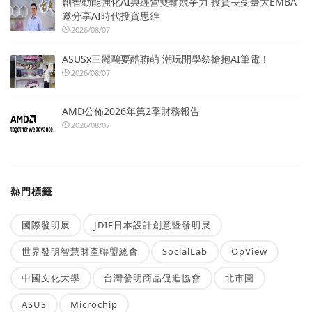
創智動能強化AI與經營雙軸競爭力 投資長受臺大EMBA
邀分享AI時代投資思維
2026/08/07
ASUSx三麗鷗耍酷聯萌 潮玩開學祭搶抱AI筆電！
2026/08/07
AMD公佈2026年第2季財務報告
2026/08/07
熱門標籤
國際發明展
JDIE日本設計創意暨發明展
世界發明智慧財產聯盟總會
SocialLab
OpView
中國文化大學
台灣發明商品促進協會
北市圖
ASUS
Microchip