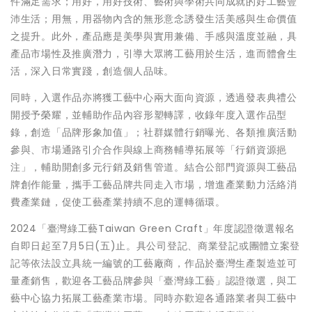
件滿足需求；用好，用好技術、藝術與學術共同成就的好工藝豐
沛生活；用無，用器物內含的無形意念誘發生活美感與生命價值
之提升。此外，產品應是美學與實用兼備、手感與溫度並融，具
產品市場性及推廣潛力，引導大眾將工藝用於生活，進而體會生
活，深入日常實踐，創造個人品味。
同時，入選作品亦將獲工藝中心兩大面向資源，透過發表典禮公
開授予榮耀，並輔助作品內容形塑轉譯，收錄年度入選作品型
錄，創造「品牌形象加值」；社群媒體行銷曝光、各類推廣活動
參與、市場通路引介合作與線上商務輔導拓展等「行銷資源挹
注」，輔助開創多元行銷及銷售管道。結合公部門資源與工藝品
牌創作能量，攜手工藝品牌共同走入市場，增進產業動力活絡消
費產業鏈，促使工藝產業持續不息的運轉循環。
2024「臺灣綠工藝Taiwan Green Craft」年度認證徵選報名
自即日起至7月5日(五)止。具公司登記、商業登記或團體立案登
記等依法設立具統一編號的工藝廠商，作品於臺灣生產製造並可
量產銷售，歡迎各工藝品牌參與「臺灣綠工藝」認證徵選，與工
藝中心協力拓展工藝產業市場。同時亦歡迎各通路業者與工藝中