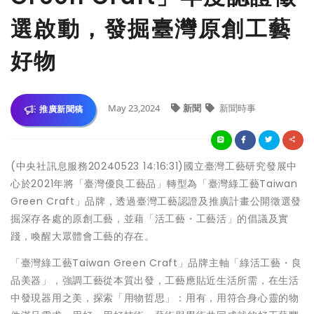
選啟動，發掘臺灣原創工藝
好物
May 23,2024
新聞
新聞時事
推廣新聞稿
(中央社訊息服務20240523 14:16:31)國立臺灣工藝研究發展中
心於2021年將「臺灣優良工藝品」轉型為「臺灣綠工藝Taiwan
Green Craft」品牌，透過臺灣工藝認證及推廣計畫公開徵選發
掘深存各處的原創工藝，並藉「活工藝・工藝活」的倡議及實
踐，喚醒大眾體會工藝的存在。
「臺灣綠工藝Taiwan Green Craft」品牌主軸「綠活工藝・良
品美器」，強調工藝從本質出發，工藝應貼近生活所需，在生活
中發現器用之美，探索「用物哲思」：用有，用符合身心靈的物