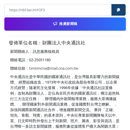
推廣新聞稿
發佈單位名稱：財團法人中央通訊社
新聞聯絡人：訊息服務核稿員
聯絡電話：02-25051180
聯絡信箱：
timtimcna@mail.cna.com.tw
中央通訊社是中華民國的國家通訊社，是台灣最具影響力的新聞媒
體。 經歷組織改造，1973年中央社改組為股份有限公司，以企業
方式經營；隨著民主化發展，1996年依據「中央通訊社設置條
例」改制為財團法人，定位為全民共有的國家通訊社，獨立超然執
行三大法定任務： ．辦理國內外新聞報導業務，服務大眾傳播媒
體。 ．辦理國家對外新聞通訊業務，促進國際對台灣之瞭解。 ．
加強與國際新聞通訊社合作，增進國際新聞交流。 秉持「正確、
領先、客觀、翔實」的基本原則，中央社專業新聞團隊每天以中、
英、日文即時對外發出上千則新聞、照片、圖表、影音與資訊，是
台灣唯一多語文新聞媒體，服務對象從媒體客戶擴大為閱聽大眾；