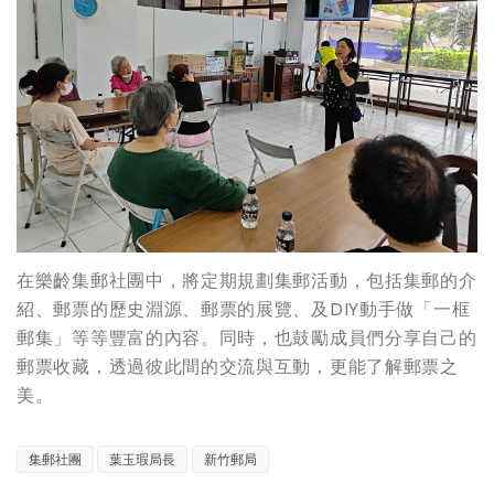
在樂齡集郵社團中，將定期規劃集郵活動，包括集郵的介
紹、郵票的歷史淵源、郵票的展覽、及DIY動手做「一框
郵集」等等豐富的內容。同時，也鼓勵成員們分享自己的
郵票收藏，透過彼此間的交流與互動，更能了解郵票之
美。
集郵社團
葉玉瑕局長
新竹郵局