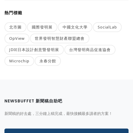
熱門標籤
北市圖
國際發明展
中國文化大學
SocialLab
OpView
世界發明智慧財產聯盟總會
JDIE日本設計創意暨發明展
台灣發明商品促進協會
Microchip
永春分館
NEWSBUFFET 新聞稿自助吧
新聞稿的好去處，三分鐘上稿完成，最快接觸最多讀者的方案！