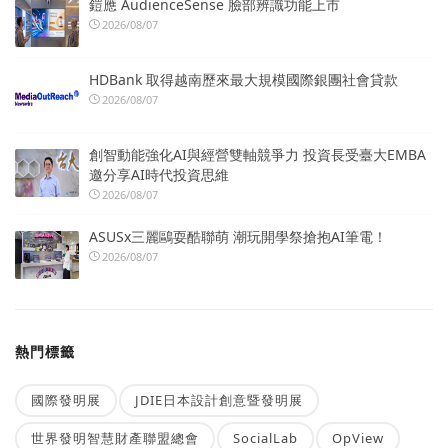
鎧應 AudienceSense 臉部辨識功能上市
2026/08/07
HDBank 取得越南歷來最大規模國際銀團社會貸款
2026/08/07
創智動能強化AI與經營雙軸競爭力 投資長受臺大EMBA
邀分享AI時代投資思維
2026/08/07
ASUSx三麗鷗耍酷聯萌 潮玩開學祭搶抱AI筆電！
2026/08/07
熱門標籤
國際發明展
JDIE日本設計創意暨發明展
世界發明智慧財產聯盟總會
SocialLab
OpView