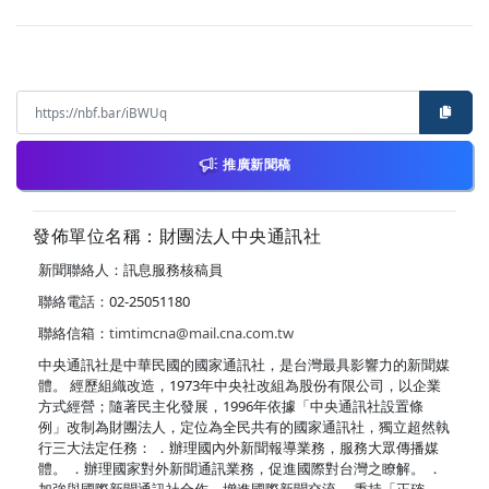
推廣新聞稿
發佈單位名稱：財團法人中央通訊社
新聞聯絡人：訊息服務核稿員
聯絡電話：02-25051180
聯絡信箱：
timtimcna@mail.cna.com.tw
中央通訊社是中華民國的國家通訊社，是台灣最具影響力的新聞媒
體。 經歷組織改造，1973年中央社改組為股份有限公司，以企業
方式經營；隨著民主化發展，1996年依據「中央通訊社設置條
例」改制為財團法人，定位為全民共有的國家通訊社，獨立超然執
行三大法定任務： ．辦理國內外新聞報導業務，服務大眾傳播媒
體。 ．辦理國家對外新聞通訊業務，促進國際對台灣之瞭解。 ．
加強與國際新聞通訊社合作，增進國際新聞交流。 秉持「正確、