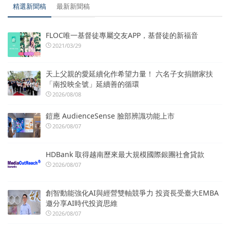
精選新聞稿
最新新聞稿
FLOC唯一基督徒專屬交友APP，基督徒的新福音
2021/03/29
天上父親的愛延續化作希望力量！ 六名子女捐贈家扶
「南投映全號」延續善的循環
2026/08/08
鎧應 AudienceSense 臉部辨識功能上市
2026/08/07
HDBank 取得越南歷來最大規模國際銀團社會貸款
2026/08/07
創智動能強化AI與經營雙軸競爭力 投資長受臺大EMBA
邀分享AI時代投資思維
2026/08/07