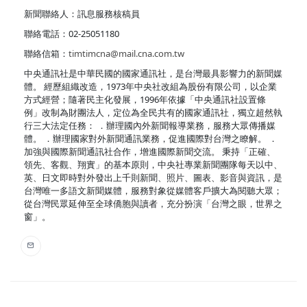
新聞聯絡人：訊息服務核稿員
聯絡電話：02-25051180
聯絡信箱：
timtimcna@mail.cna.com.tw
中央通訊社是中華民國的國家通訊社，是台灣最具影響力的新聞媒
體。 經歷組織改造，1973年中央社改組為股份有限公司，以企業
方式經營；隨著民主化發展，1996年依據「中央通訊社設置條
例」改制為財團法人，定位為全民共有的國家通訊社，獨立超然執
行三大法定任務： ．辦理國內外新聞報導業務，服務大眾傳播媒
體。 ．辦理國家對外新聞通訊業務，促進國際對台灣之瞭解。 ．
加強與國際新聞通訊社合作，增進國際新聞交流。 秉持「正確、
領先、客觀、翔實」的基本原則，中央社專業新聞團隊每天以中、
英、日文即時對外發出上千則新聞、照片、圖表、影音與資訊，是
台灣唯一多語文新聞媒體，服務對象從媒體客戶擴大為閱聽大眾；
從台灣民眾延伸至全球僑胞與讀者，充分扮演「台灣之眼，世界之
窗」。