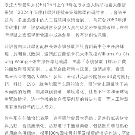
淡江大學管科系於5月25日上午9時在淡水漁人碼頭福容大飯店，
舉辦「2024年管理科學與經營決策國際學術研討會」，會議主
題為「多重危機中的人工智慧與永續發展」。為符合2050年淨
零碳排目標，評估研討會及參與人員的碳足跡並購買碳權，在臺
灣舉辦之國際學術會議中成為創舉，具有開創性意義。
研討會由淡江學術副校長兼永續發展與社會創新中心主任許輝
煌，於開幕式致詞，邀請紐西蘭懷卡托大學教授William Yu Ch
ung Wang王佑中擔任專題演講，主講「永續發展目標:紐西蘭
的面貌與研究實例」，並配合政府南向政策、邀請越南、泰國、
馬來西亞等知名大學師生參與，全程以英語公開發表43篇有關行
銷、科技、ESG、綠色能源等主題的論文。研討會主題反映了當
今面臨的危機，例如氣候變遷、環境退化、社會不平等和全球衛
生緊急情況。這些危機的整合需要創新的解決方案，而人工智慧
擁有推動變革的巨大潛力。
管科系主任陳怡妃表示，這項研討會最大亮點，是進行低碳飲食
與活動、會議無紙化、活動進行中無廢棄物，包括飯店糕餅點心
運用綠色供應鏈、採用100%回收再利用及循環經濟等作法，至於