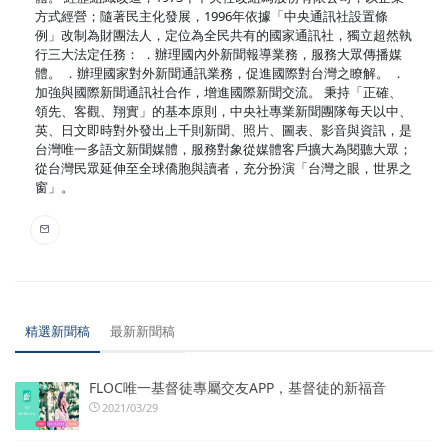
方式經營；隨著民主化發展，1996年依據「中央通訊社設置條
例」改制為財團法人，定位為全民共有的國家通訊社，獨立超然執
行三大法定任務： ．辦理國內外新聞報導業務，服務大眾傳播媒
體。 ．辦理國家對外新聞通訊業務，促進國際對台灣之瞭解。 ．
加強與國際新聞通訊社合作，增進國際新聞交流。 秉持「正確、
領先、客觀、翔實」的基本原則，中央社專業新聞團隊每天以中、
英、日文即時對外發出上千則新聞、照片、圖表、影音與資訊，是
台灣唯一多語文新聞媒體，服務對象從媒體客戶擴大為閱聽大眾；
從台灣民眾延伸至全球僑胞與讀者，充分扮演「台灣之眼，世界之
窗」。
精選新聞稿
最新新聞稿
FLOC唯一基督徒專屬交友APP，基督徒的新福音
2021/03/29