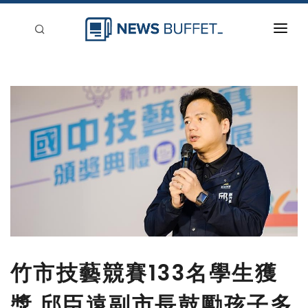
回到首頁
新聞稿分類
登入
刊登
竹市技藝競賽133名學生獲
獎 邱臣遠副市長鼓勵孩子多