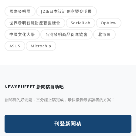
國際發明展
JDIE日本設計創意暨發明展
世界發明智慧財產聯盟總會
SocialLab
OpView
中國文化大學
台灣發明商品促進協會
北市圖
ASUS
Microchip
NEWSBUFFET 新聞稿自助吧
新聞稿的好去處，三分鐘上稿完成，最快接觸最多讀者的方案！
刊登新聞稿