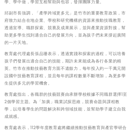
學、學中做，學習互相幫助與包容，發揮團隊力量。
邱副市長強調，「產學跨域更多元」是竹市的重要教育政策，市
府致力結合在地企業、學校和研究機構的資源來推動技職教育，
透過宣導、職群探索、競賽及成果展示，並與產業資源對接，幫
助更多學生找到適合自己的發展方向，並為孩子們未來撐起廣闊
的一片天地。
教育處代理處長張品珊表示，透過實踐和探索的過程，可以培養
孩子們發展出適合自己的技能，期許未來能成為各行各業的精
英。竹市在推動技藝教育方面不遺餘力，每年投入約一千萬元開
設國中技藝教育課程，並且每年的課程數量不斷增加，為更多學
生提供多元的學習機會。
教育處指出，各職群的技藝競賽由承辦學校根據不同職群選擇1至
2個學習主題。為「加廣」職業試探思維，競賽命題與課程教
學，以培養學生的問題解決和跨領域技能，並幫助學子建立自我
成就感。
教育處表示，112學年度教育處將繼續推動技藝教育與產官學研合