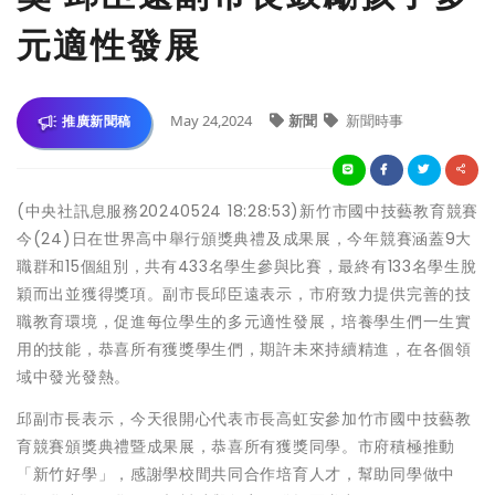
元適性發展
May 24,2024
新聞
新聞時事
推廣新聞稿
(中央社訊息服務20240524 18:28:53)新竹市國中技藝教育競賽
今(24)日在世界高中舉行頒獎典禮及成果展，今年競賽涵蓋9大
職群和15個組別，共有433名學生參與比賽，最終有133名學生脫
穎而出並獲得獎項。副市長邱臣遠表示，市府致力提供完善的技
職教育環境，促進每位學生的多元適性發展，培養學生們一生實
用的技能，恭喜所有獲獎學生們，期許未來持續精進，在各個領
域中發光發熱。
邱副市長表示，今天很開心代表市長高虹安參加竹市國中技藝教
育競賽頒獎典禮暨成果展，恭喜所有獲獎同學。市府積極推動
「新竹好學」，感謝學校間共同合作培育人才，幫助同學做中