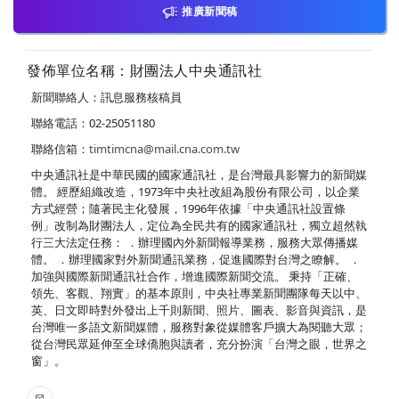
推廣新聞稿
發佈單位名稱：財團法人中央通訊社
新聞聯絡人：訊息服務核稿員
聯絡電話：02-25051180
聯絡信箱：
timtimcna@mail.cna.com.tw
中央通訊社是中華民國的國家通訊社，是台灣最具影響力的新聞媒
體。 經歷組織改造，1973年中央社改組為股份有限公司，以企業
方式經營；隨著民主化發展，1996年依據「中央通訊社設置條
例」改制為財團法人，定位為全民共有的國家通訊社，獨立超然執
行三大法定任務： ．辦理國內外新聞報導業務，服務大眾傳播媒
體。 ．辦理國家對外新聞通訊業務，促進國際對台灣之瞭解。 ．
加強與國際新聞通訊社合作，增進國際新聞交流。 秉持「正確、
領先、客觀、翔實」的基本原則，中央社專業新聞團隊每天以中、
英、日文即時對外發出上千則新聞、照片、圖表、影音與資訊，是
台灣唯一多語文新聞媒體，服務對象從媒體客戶擴大為閱聽大眾；
從台灣民眾延伸至全球僑胞與讀者，充分扮演「台灣之眼，世界之
窗」。