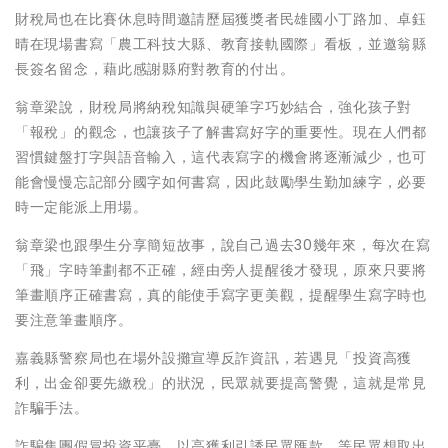
財稅局也在比賽休息時間邀請歷屆獲獎者民雄國小丁路加、卓鈺
晴在現場書寫「農工科技大縣、教育接軌國際」看板，並邀翁縣
長簽名留念，藉此感謝縣府對教育的付出。
翁章梁說，財稅局將納稅知識與硬筆字巧妙結合，強化孩子對
「報稅」的觀念，也讓孩子了解書寫好字的重要性。現在人們都
習慣鍵盤打字與語音輸入，這代表寫字的機會將逐漸減少，也可
能會慢慢忘記部分國字如何書寫，因此鼓勵學生勤加練字，必要
時一定能派上用場。
翁章梁也跟學生分享簡短故事，說自己過去30幾年來，每次在寫
「飛」字時筆劃都不正確，經由旁人提醒後才發現，原來只要將
筆畫順序正確書寫，真的能使手寫字更美觀，提醒學生寫字時也
要注意筆畫順序。
嘉義縣警察局也在場外設攤宣導反詐資訊，若遇見「投資高獲
利，出金卻要先繳稅」的狀況，民眾就要提高警覺，這就是常見
詐騙手法。
詐騙集團假冒投資平臺，以高獲利引誘民眾匯款，等民眾想取出