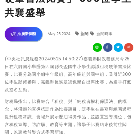
共襄盛舉
May 25,2024
新聞
新聞時事
推廣新聞稿
(中央社訊息服務20240525 14:50:27)嘉義縣財政稅務局今25
日在六腳國小舉辦第四屆縣長盃國中小學生認識租稅硬筆書法比
賽，比賽分為國小組中年級組、高年級組與國中組，吸引近300
位學生踴躍參與，嘉義縣長翁章梁也親自出席比賽，為選手打氣
及簽名互動。
財稅局指出，比賽結合「租稅」與「納稅者權利保護法」的概
念，將淺顯的宣導標語作為比賽題目，讓學生在書寫與練習過程
提升租稅常識。會場外展示歷屆得獎作品，並設置宣導攤位，包
含租稅宣導、防詐騙、教育等主題，讓學子比賽結束後前往闖
關，以寓教於樂方式學習新知。