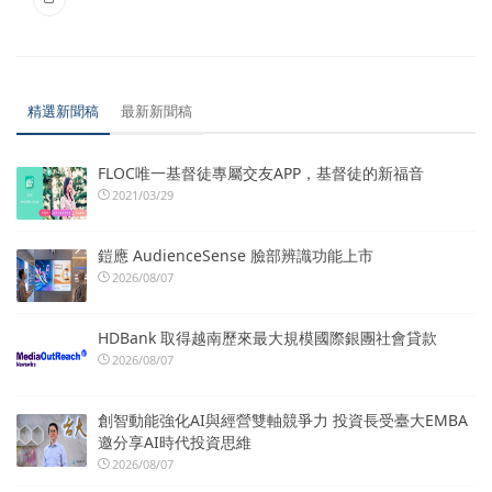
精選新聞稿
最新新聞稿
FLOC唯一基督徒專屬交友APP，基督徒的新福音
2021/03/29
鎧應 AudienceSense 臉部辨識功能上市
2026/08/07
HDBank 取得越南歷來最大規模國際銀團社會貸款
2026/08/07
創智動能強化AI與經營雙軸競爭力 投資長受臺大EMBA
邀分享AI時代投資思維
2026/08/07