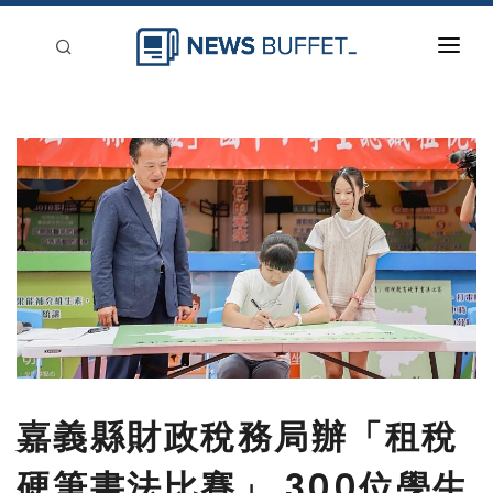
回到首頁
新聞稿分類
登入
刊登
嘉義縣財政稅務局辦「租稅
硬筆書法比賽」 300位學生