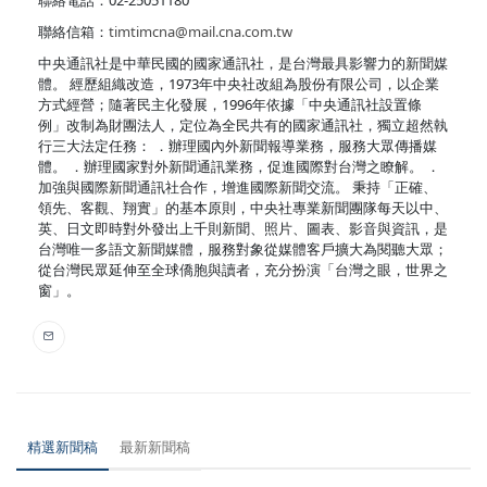
聯絡信箱：
timtimcna@mail.cna.com.tw
中央通訊社是中華民國的國家通訊社，是台灣最具影響力的新聞媒
體。 經歷組織改造，1973年中央社改組為股份有限公司，以企業
方式經營；隨著民主化發展，1996年依據「中央通訊社設置條
例」改制為財團法人，定位為全民共有的國家通訊社，獨立超然執
行三大法定任務： ．辦理國內外新聞報導業務，服務大眾傳播媒
體。 ．辦理國家對外新聞通訊業務，促進國際對台灣之瞭解。 ．
加強與國際新聞通訊社合作，增進國際新聞交流。 秉持「正確、
領先、客觀、翔實」的基本原則，中央社專業新聞團隊每天以中、
英、日文即時對外發出上千則新聞、照片、圖表、影音與資訊，是
台灣唯一多語文新聞媒體，服務對象從媒體客戶擴大為閱聽大眾；
從台灣民眾延伸至全球僑胞與讀者，充分扮演「台灣之眼，世界之
窗」。
精選新聞稿
最新新聞稿