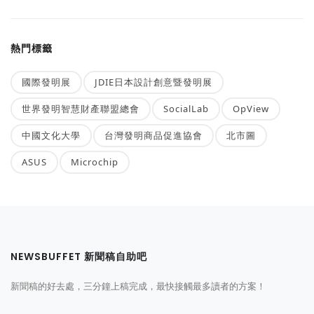
熱門標籤
國際發明展
JDIE日本設計創意暨發明展
世界發明智慧財產聯盟總會
SocialLab
OpView
中國文化大學
台灣發明商品促進協會
北市圖
ASUS
Microchip
NEWSBUFFET 新聞稿自助吧
新聞稿的好去處，三分鐘上稿完成，最快接觸最多讀者的方案！