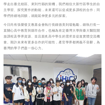
學走出臺北校區、來到竹縣的契機，我們相信大新竹區學生的自
主學習、探究實作的動能，未來還可以促成更多課程的合作；同
學們持續地回饋，就能延伸更多元的探索。
今日尚有張榮發文教基金會執行長鍾德美到場勉勵，鍾執行長一
直關心高中教育與縣市合作，也極為肯定臺灣大學與臺大醫院開
放課程及學界資源、並且親炙高中學生的需求並促進實體交流機
會。期許未來有更多合作的可能性，產官學界都將義不容辭，為
臺灣的學子們盡一份心力。