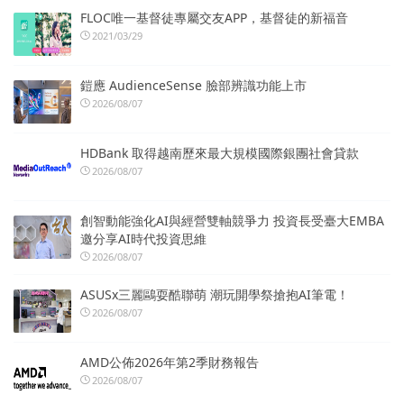
FLOC唯一基督徒專屬交友APP，基督徒的新福音
2021/03/29
鎧應 AudienceSense 臉部辨識功能上市
2026/08/07
HDBank 取得越南歷來最大規模國際銀團社會貸款
2026/08/07
創智動能強化AI與經營雙軸競爭力 投資長受臺大EMBA
邀分享AI時代投資思維
2026/08/07
ASUSx三麗鷗耍酷聯萌 潮玩開學祭搶抱AI筆電！
2026/08/07
AMD公佈2026年第2季財務報告
2026/08/07