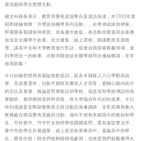
授蒞縣與學生實體互動。
楊文科縣長表示，教育局重視資源整合及資訊佈達，本(113)年度
初即積極籌辦「升學諮詢輔導系列活動」，自學測成績放榜後，
即展開各類講座與研習。並為擴大效益，各活動亦通過同步直播
放送至全國學子收看。此次邀集「線上課程」開課教授見面指
導，讓高中生和大學教授進行對話，促使自我探索興趣領域，達
到學用合一的效果。活動亦開放給全國學校同步連線聽講，非常
值得鼓勵！
今日由楊郡慈局長親臨致歡迎詞，提及本縣移入人口帶動高就
學、高就業需求，但新竹縣特別重視人才培育，更關心縣內高中
的定位及發展。無論是即將新設的學校、或是現有學校增設特色
實驗班，都仰賴師長與時俱進、與大學端合作共好的成果。今日
特別感謝姜至剛副教務長主持活動且身兼講師，非常高興和臺大
教務處合辦這麼有意義的活動，場內不僅有本縣高中的教師和學
生，竹科實中、竹中竹女的同學也踴躍提問，還有遠從雙北市、
臺中市的學生共襄盛舉；線上甚至有屏東高中、嘉義高中的學
生，實在欣慰！師生們能夠熱情地參與，也就是我們鼓勵臺灣大