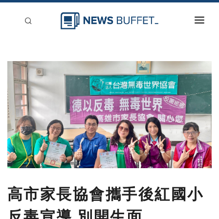
回到首頁
新聞稿分類
登入
刊登
高市家長協會攜手後紅國小
反毒宣導 別開生面