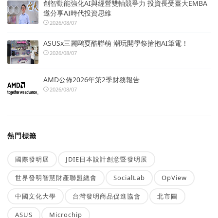
創智動能強化AI與經營雙軸競爭力 投資長受臺大EMBA
邀分享AI時代投資思維
2026/08/07
ASUSx三麗鷗耍酷聯萌 潮玩開學祭搶抱AI筆電！
2026/08/07
AMD公佈2026年第2季財務報告
2026/08/07
熱門標籤
國際發明展
JDIE日本設計創意暨發明展
世界發明智慧財產聯盟總會
SocialLab
OpView
中國文化大學
台灣發明商品促進協會
北市圖
ASUS
Microchip