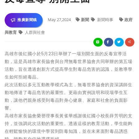
May 27,2024
新聞
新聞時事
政府
推廣新聞稿
與教育
人群與社會
高雄市後紅國小於5月23日舉辦了一場別開生面的反毒宣導活
動，這是高雄市家長協會與台灣無毒世界協會共同舉辦的第五場
活動，旨在透過創新方式提高學生對毒品危害的認識，並教導學
生如何拒絕毒品。
此次活動以多元互動教學模式為主，無毒世界協會的資深講師生
動地傳達了毒品危害的嚴重性。更藉由實例說明和現場學生互
動，讓他們親身感受到毒品對身心健康、家庭和社會的負面影
響。
高雄市家長協會榮譽理事長黃雀華感謝後紅國小校長薛芳明的支
持，並強調此次活動的重要性。透過這樣的教育活動，學生能夠
在輕鬆愉快的環境中學習到防毒知識，並在未來面對毒品誘惑
時，能夠有自信地選擇拒絕。