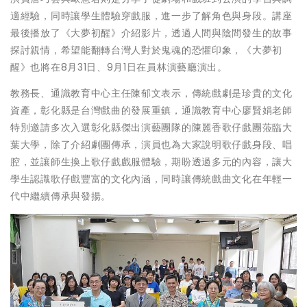
適經驗，同時讓學生體驗穿戲服，進一步了解角色與身段。講座
最後播放了《大夢初醒》介紹影片，透過人間與陰間發生的故事
探討親情，希望能翻轉台灣人對於鬼魂的恐懼印象，《大夢初
醒》也將在8月31日、9月1日在員林演藝廳演出。
教務長、通識教育中心主任陳郁文表示，傳統戲劇是珍貴的文化
資產，彰化縣是台灣戲曲的發展重鎮，通識教育中心廖賢娟老師
特別邀請多次入選彰化縣傑出演藝團隊的陳麗香歌仔戲團蒞臨大
葉大學，除了介紹劇團傳承，演員也為大家說明歌仔戲身段、唱
腔，並讓師生換上歌仔戲戲服體驗，期盼透過多元的內容，讓大
學生認識歌仔戲豐富的文化內涵，同時讓傳統戲曲文化在年輕一
代中繼續傳承與發揚。