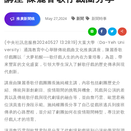
May 27,2024
新聞
新聞時事
推廣新聞稿
(中央社訊息服務20240527 13:28:19)大葉大學〈Da-Yeh Uni
versity〉通識教育中心舉辦傳統戲曲文化推廣講座，陳麗香歌
仔戲團以「大夢初醒──歌仔戲人生的內在力量培養」為題，帶
來豐富的文化盛宴，引領大學生深入了解歌仔戲的歷史傳承與現
代創新。
講座由陳麗香歌仔戲團團長施純權主講，內容包括劇團歷史介
紹、傳統與新創劇目、疫情期間的挑戰與機會、民戲與公演的差
異以及傳統歌仔戲與現代劇場的融合等，並由詹巧雲、歐慧君兩
位演員進行身段示範。施純權團長分享了自己從戲班逃兵到接班
傳承的心路歷程，並介紹了劇團如何在疫情期間轉型，專注於歌
仔戲人才的培育。
演員詹巧雲與歐慧君則是分享了從劇場和戲班到公演的學習與調