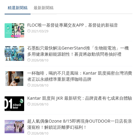
精選新聞稿
最新新聞稿
FLOC唯一基督徒專屬交友APP，基督徒的新福音
2021/03/29
石墨點穴最快解法GenerStand推「生物能電池」一機
多用健康兼顧能源韌性！募資將啟動填問卷抽好禮
2026/08/10
一杯咖啡，喝的不只是風味：Kantar 凱度揭密台灣消費
者正以永續標準重新選擇咖啡品牌
2026/08/10
Kantar 凱度與 JKR 最新研究 : 品牌資產有七成來自體驗
2026/08/10
超人氣偶像Ozone 8/15即將現身OUTDOOR一日店長浪
漫寵粉！解鎖近距離夢幻福利！
2026/08/10