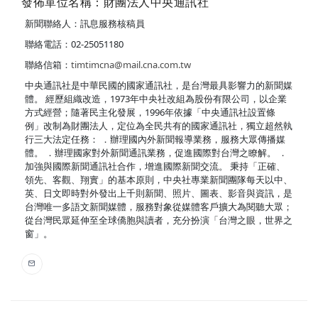
發佈單位名稱：財團法人中央通訊社
新聞聯絡人：訊息服務核稿員
聯絡電話：02-25051180
聯絡信箱：
timtimcna@mail.cna.com.tw
中央通訊社是中華民國的國家通訊社，是台灣最具影響力的新聞媒
體。 經歷組織改造，1973年中央社改組為股份有限公司，以企業
方式經營；隨著民主化發展，1996年依據「中央通訊社設置條
例」改制為財團法人，定位為全民共有的國家通訊社，獨立超然執
行三大法定任務： ．辦理國內外新聞報導業務，服務大眾傳播媒
體。 ．辦理國家對外新聞通訊業務，促進國際對台灣之瞭解。 ．
加強與國際新聞通訊社合作，增進國際新聞交流。 秉持「正確、
領先、客觀、翔實」的基本原則，中央社專業新聞團隊每天以中、
英、日文即時對外發出上千則新聞、照片、圖表、影音與資訊，是
台灣唯一多語文新聞媒體，服務對象從媒體客戶擴大為閱聽大眾；
從台灣民眾延伸至全球僑胞與讀者，充分扮演「台灣之眼，世界之
窗」。