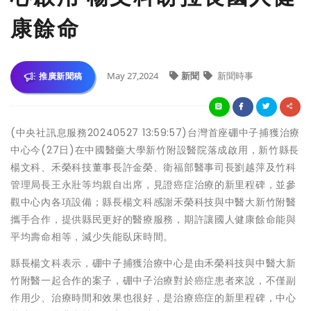
康餘命
May 27,2024
新聞
新聞時事
推廣新聞稿
(中央社訊息服務20240527 13:59:57)台灣首座硼中子捕獲治療
中心今(27日)在中國醫藥大學新竹附設醫院落成啟用，新竹縣長
楊文科、禾榮科技董事長許金榮、衛福部醫事司長劉越萍及竹科
管理局長王永壯等均親自出席，見證癌症治療的新里程碑，並參
觀中心內各項設備；縣長楊文科感謝禾榮科技與中醫大新竹附醫
攜手合作，提供縣民更好的醫療服務，期許讓國人健康餘命能與
平均壽命相等，減少失能臥床時間。
縣長楊文科表示，硼中子捕獲治療中心是由禾榮科技與中醫大新
竹附醫一起合作的案子，硼中子治療對於癌症患者來說，不僅副
作用少、治療時間和效果也很好，是治療癌症的新里程碑，中心