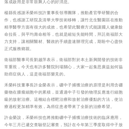
落成啟用是非常鼓舞人心的好消息。
楊縣長感謝禾榮科技許董事長領導團隊，推動產官學研醫的合
作，也感謝工研院及清華大學技術移轉，讓竹北生醫園區在推動
精準醫學方面有很大的成效，也希望此醫療方式能讓國人健康餘
命拉長，與平均壽命相等，也就是縮短失能時間，拜託衛福部大
力支持，讓相關醫材、醫政的手續盡速辦理完成，期盼中心盡快
正式服務鄉親。
衛福部醫事司長劉越萍表示，衛福部對於本土新興開發的技術非
常重視，今天也有許多醫院到場關心，大家一起集思廣益如何協
助癌症病人，這是衛福部樂見的。
禾榮科技董事長許金榮表示，硼中子捕獲治療的原理是利用含硼
藥物在腫瘤細胞中的累積，並通過中子引發的物理反應進行細胞
級的放射治療。這種結合標靶治療和放射治療優點的方法，使治
療過程更加精準有效，為癌症患者帶來了全新的治療希望。
許金榮說，禾榮科技也將推動硼中子捕獲治療技術的臨床應用，
今年三月已遞交查驗登記審查，預計在今年第三季度取得中子放