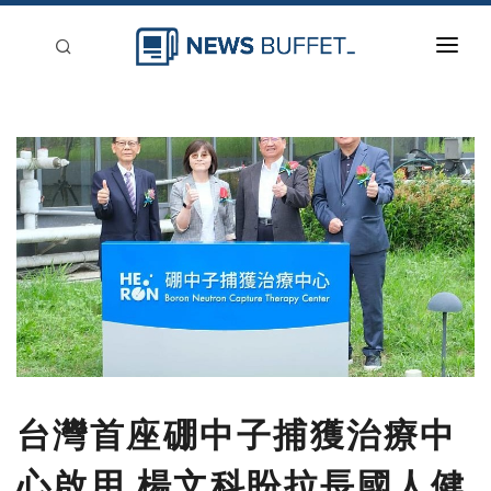
回到首頁
新聞稿分類
登入
刊登
台灣首座硼中子捕獲治療中
心啟用 楊文科盼拉長國人健