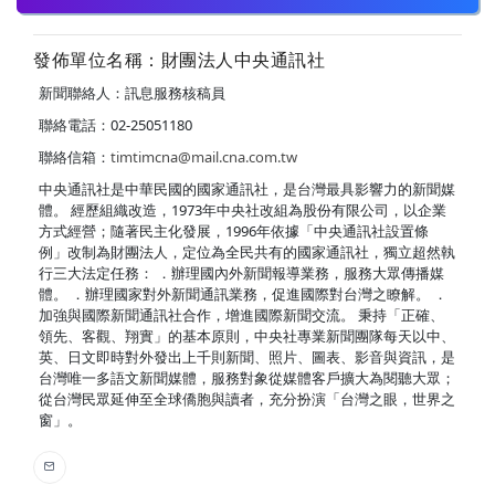
發佈單位名稱：財團法人中央通訊社
新聞聯絡人：訊息服務核稿員
聯絡電話：02-25051180
聯絡信箱：
timtimcna@mail.cna.com.tw
中央通訊社是中華民國的國家通訊社，是台灣最具影響力的新聞媒
體。 經歷組織改造，1973年中央社改組為股份有限公司，以企業
方式經營；隨著民主化發展，1996年依據「中央通訊社設置條
例」改制為財團法人，定位為全民共有的國家通訊社，獨立超然執
行三大法定任務： ．辦理國內外新聞報導業務，服務大眾傳播媒
體。 ．辦理國家對外新聞通訊業務，促進國際對台灣之瞭解。 ．
加強與國際新聞通訊社合作，增進國際新聞交流。 秉持「正確、
領先、客觀、翔實」的基本原則，中央社專業新聞團隊每天以中、
英、日文即時對外發出上千則新聞、照片、圖表、影音與資訊，是
台灣唯一多語文新聞媒體，服務對象從媒體客戶擴大為閱聽大眾；
從台灣民眾延伸至全球僑胞與讀者，充分扮演「台灣之眼，世界之
窗」。