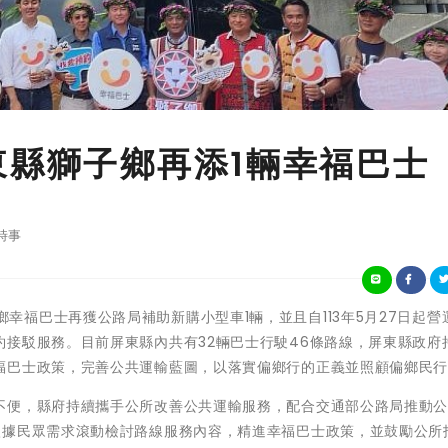
東縣獅子鄉再添1輛幸福巴士
時事
東縣獅子鄉幸福巴士再獲公路局補助新購小型車1輛，並且自113年5月27日起
接駁服務。目前屏東縣內共有32輛巴士行駛46條路線，屏東縣政府
福巴士政策，完善公共運輸藍圖，以落實偏鄉行的正義並照顧偏鄉民
不便，縣府持續攜手公所改善公共運輸服務，配合交通部公路局推動
依據民眾需求滾動檢討路線服務內容，精進幸福巴士政策，並鼓勵公所