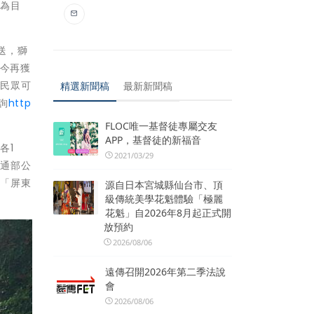
務為目
送，獅
，今再獲
，民眾可
精選新聞稿
最新新聞稿
詢
http
FLOC唯一基督徒專屬交友
APP，基督徒的新福音
各1
2021/03/29
交通部公
載「屏東
源自日本宮城縣仙台市、頂
級傳統美學花魁體驗「極麗
花魁」自2026年8月起正式開
放預約
2026/08/06
遠傳召開2026年第二季法說
會
2026/08/06