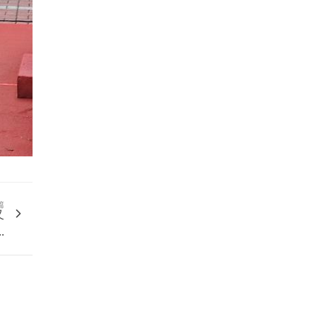
篇
又
.