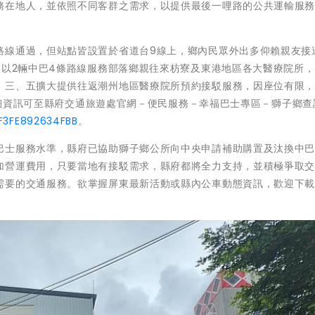
務在地人，並依照不同客群之需求，以提供最後一哩路的公共運輸服
路線通過，但站點皆設置於省道台9線上，鄉內民眾外出多仰賴親友接
，以2輛中巴4條路線服務部落鄉親往來枋寮及東港地區各大醫療院所
、三、五擴大提供往返潮州地區醫療院所預約接駁服務，因座位有限
，詳細資訊可至縣府交通旅遊處官網－便民服務－幸福巴士專區－獅子鄉查
3F3FE892634FBB
。
巴士服務水準，縣府已協助獅子鄉公所向中央申請補助購置及汰換中巴
加營運費用，只要當地有接駁需求，縣府都將全力支持，並積極爭取
需要的交通服務。欲掌握屏東最新活動或縣內公車動態資訊，歡迎下