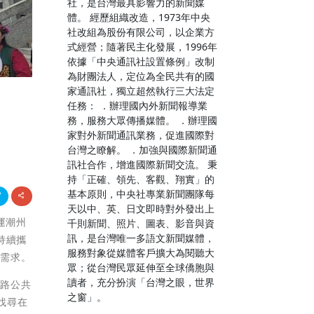
社，是台灣最具影響力的新聞媒
體。 經歷組織改造，1973年中央
社改組為股份有限公司，以企業方
式經營；隨著民主化發展，1996年
依據「中央通訊社設置條例」改制
為財團法人，定位為全民共有的國
家通訊社，獨立超然執行三大法定
任務： ．辦理國內外新聞報導業
務，服務大眾傳播媒體。 ．辦理國
家對外新聞通訊業務，促進國際對
台灣之瞭解。 ．加強與國際新聞通
訊社合作，增進國際新聞交流。 秉
持「正確、領先、客觀、翔實」的
基本原則，中央社專業新聞團隊每
天以中、英、日文即時對外發出上
營運潮州
千則新聞、照片、圖表、影音與資
訊，是台灣唯一多語文新聞媒體，
持續攜
服務對象從媒體客戶擴大為閱聽大
行需求。
眾；從台灣民眾延伸至全球僑胞與
讀者，充分扮演「台灣之眼，世界
公路公共
之窗」。
找尋在