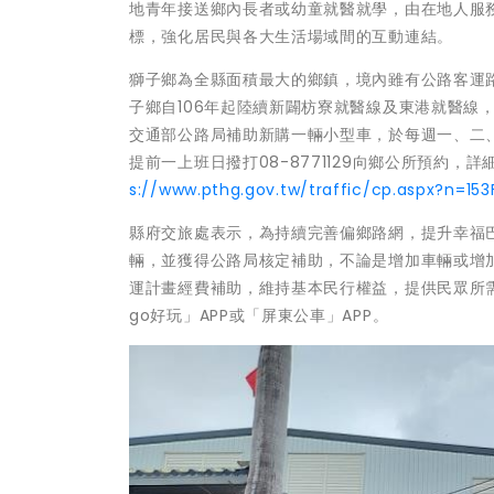
地青年接送鄉內長者或幼童就醫就學，由在地人服
標，強化居民與各大生活場域間的互動連結。
獅子鄉為全縣面積最大的鄉鎮，境內雖有公路客運
子鄉自106年起陸續新闢枋寮就醫線及東港就醫線
交通部公路局補助新購一輛小型車，於每週一、二
提前一上班日撥打08-8771129向鄉公所預約
s://www.pthg.gov.tw/traffic/cp.aspx?n=15
縣府交旅處表示，為持續完善偏鄉路網，提升幸福
輛，並獲得公路局核定補助，不論是增加車輛或增
運計畫經費補助，維持基本民行權益，提供民眾所
go好玩」APP或「屏東公車」APP。