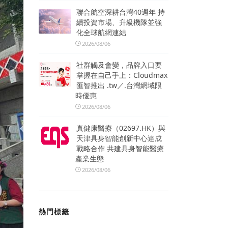
聯合航空深耕台灣40週年 持
續投資市場、升級機隊並強
化全球航網連結
2026/08/06
社群觸及會變，品牌入口要
掌握在自己手上：Cloudmax
匯智推出 .tw／.台灣網域限
時優惠
2026/08/06
真健康醫療（02697.HK）與
天津具身智能創新中心達成
戰略合作 共建具身智能醫療
產業生態
2026/08/06
熱門標籤