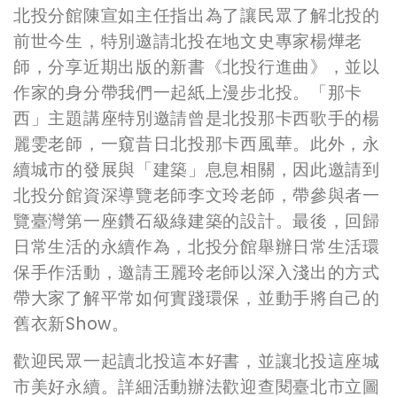
北投分館陳宣如主任指出為了讓民眾了解北投的
前世今生，特別邀請北投在地文史專家楊燁老
師，分享近期出版的新書《北投行進曲》，並以
作家的身分帶我們一起紙上漫步北投。「那卡
西」主題講座特別邀請曾是北投那卡西歌手的楊
麗雯老師，一窺昔日北投那卡西風華。此外，永
續城市的發展與「建築」息息相關，因此邀請到
北投分館資深導覽老師李文玲老師，帶參與者一
覽臺灣第一座鑽石級綠建築的設計。最後，回歸
日常生活的永續作為，北投分館舉辦日常生活環
保手作活動，邀請王麗玲老師以深入淺出的方式
帶大家了解平常如何實踐環保，並動手將自己的
舊衣新Show。
歡迎民眾一起讀北投這本好書，並讓北投這座城
市美好永續。詳細活動辦法歡迎查閱臺北市立圖