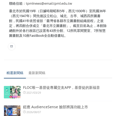
聯絡信箱：
tpmlnews@email.tpml.edu.tw
臺北市於民國19年（日據時期昭和5年，西元1930年）至民國36年
（西元1947年）間先後設立松山、城北、古亭、城西四所圖書
館，民國41年依照省頒「臺灣省各縣市立圖書館組織規程」之規
定，將四館合併成立「臺北市立圖書館」。截至目前為止，本館除
總館外於各行政區已設置有43所分館、12所民眾閱覽室、7所智慧
圖書館及10座FastBook全自動借書站。
精選新聞稿
最新新聞稿
FLOC唯一基督徒專屬交友APP，基督徒的新福音
2021/03/29
鎧應 AudienceSense 臉部辨識功能上市
2026/08/07