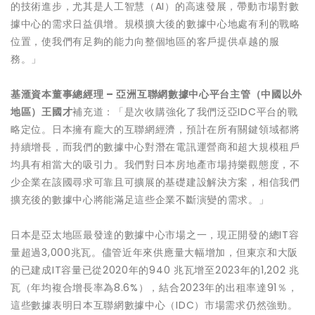
的技術進步，尤其是人工智慧（AI）的高速發展，帶動市場對數
據中心的需求日益俱增。規模擴大後的數據中心地處有利的戰略
位置，使我們有足夠的能力向整個地區的客戶提供卓越的服
務。」
基
滙
資本董事總經
理
–
亞洲互聯網數據中心平台主管（中國以外
地區）王國才
補充道：「是次收購強化了我們泛亞IDC平台的戰
略定位。日本擁有龐大的互聯網經濟，預計在所有關鍵領域都將
持續增長，而我們的數據中心對潛在電訊運營商和超大規模租戶
均具有相當大的吸引力。我們對日本房地產市場持樂觀態度，不
少企業在該國尋求可靠且可擴展的基礎建設解決方案，相信我們
擴充後的數據中心將能滿足這些企業不斷演變的需求。」
日本是亞太地區最發達的數據中心市場之一，現正開發的總IT容
量超過3,000兆瓦。儘管近年來供應量大幅增加，但東京和大阪
的已建成IT容量已從2020年的940 兆瓦增至2023年的1,202 兆
瓦（年均複合增長率為8.6%），結合2023年的出租率達91％，
這些數據表明日本互聯網數據中心（IDC）市場需求仍然強勁。