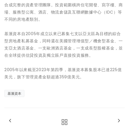
合成完整的資產管理團隊。投資範圍橫跨住宅開發、寫字樓、商
場、服務型公寓、酒店、物流倉儲及互聯網數據中心（IDC）等
不同的房地產類別。
基滙資本自2005年成立以來已募集七支以亞太區為目標的綜合
型房地產私募基金，同時還在美國管理增值型／機會型基金、一
支亞太酒店基金、一支歐洲酒店基金，一支成長型股權基金，並
在全球提供信貸投資及獨立賬戶直接投資服務。
2005年以來截至2023年第四季，基滙資本募集股本已達225億
美元，旗下管理資產金額超過359億美元。
基滙資本