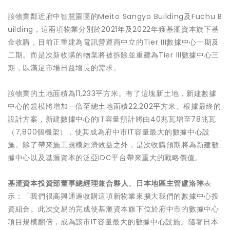
該物業鄰近府中智慧園區的Meito Sangyo Building及Fuchu B
uilding，這兩項物業分別於2021年及2022年獲基滙資本旗下基
金收購，目前正重建為電訊營運商中立的Tier III數據中心一期及
二期。而是次新收購的物業將被拆除並重建為Tier III數據中心三
期，以滿足市場日益增長的需求。
該物業的土地面積為11,233平方米。有了這塊新土地，新建數據
中心的規模將增加一倍至總土地面積22,202平方米。根據最終的
設計方案，新建數據中心的IT容量預計將由40兆瓦增至78兆瓦
（7,800個機架），使其成為府中市IT容量最大的數據中心設
施。除了帶來施工規模經濟效益之外，是次收購預期將為新建數
據中心以及基滙資本的泛亞IDC平台帶來重大的戰略價值。
基
滙資本
投資部董事總經理兼合夥人、日本地區主管盧洛琳
表
示：「我們很高興通過收購這項新物業來擴大我們的數據中心投
資組合。此次交易的完成使基滙資本旗下位於府中市的數據中心
項目規模翻倍，成為該市IT容量最大的數據中心設施。隨著日本