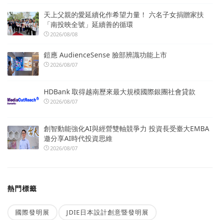
天上父親的愛延續化作希望力量！ 六名子女捐贈家扶
「南投映全號」延續善的循環
2026/08/08
鎧應 AudienceSense 臉部辨識功能上市
2026/08/07
HDBank 取得越南歷來最大規模國際銀團社會貸款
2026/08/07
創智動能強化AI與經營雙軸競爭力 投資長受臺大EMBA
邀分享AI時代投資思維
2026/08/07
熱門標籤
國際發明展
JDIE日本設計創意暨發明展