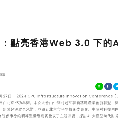
動：點亮香港Web 3.0 下的A
時事
27日 - 2024 GPU Infrastructure Innovation Conference (G
於5月21日在北京成功舉辦。本次大會由中關村超互聯新基建產業創新聯盟主
世紀互聯、矩陣起源聯合承辦，並得到北京市科學技術委員會、中關村科技園
院參事徐錠明等重量級嘉賓發表了主題演講，探討AI 大模型時代對