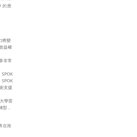
 的應
力將變
收益權
許多非常
、SPOK
SPOK
技術支援
技大學雷
轉型，
方將在推