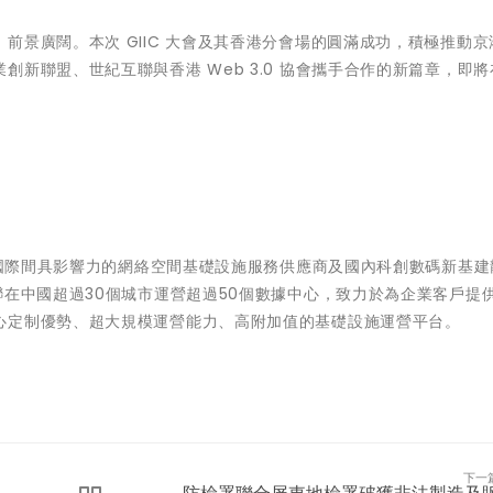
前景廣闊。本次 GIIC 大會及其香港分會場的圓滿成功，積極推動京
新聯盟、世紀互聯與香港 Web 3.0 協會攜手合作的新篇章，即
）是國際間具影響力的網絡空間基礎設施服務供應商及國內科創數碼新基建
聯在中國超過30個城市運營超過50個數據中心，致力於為企業客戶提
心定制優勢、超大規模運營能力、高附加值的基礎設施運營平台。
下一
防檢署聯合屏東地檢署破獲非法製造及