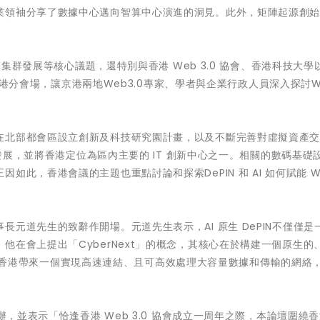
業領袖分享了數據中心邁向智算中心演進的洞見。此外，矩陣起源創
。
算集群發展等核心議題，還特別與香港 Web 3.0 協會、香港科技大學以
了香港分會場，讓京港兩地Web3.0專家、學者與企業行政人員深入探討We
在北部都會區設立創新及科技研究園計畫，以及不斷完善對虛擬資產
的發展，並將香港定位為區內主要的 IT 創新中心之一。相關的數碼基礎
此，香港會議的主題也重點討論和探索DePIN 和 AI 如何賦能 Web
元道先生的致辭作開場。元道先生表示，AI 原生 DePIN不僅僅是
他在會上提出「CyberNext」的概念，其核心在於構建一個原生的
港，將為香港帶來一個實現高速連結、且可高效處理大容量數據和傳輸的網絡
辦，並表示「恰逢香港 Web 3.0 協會成立一周年之際，本論壇圍繞