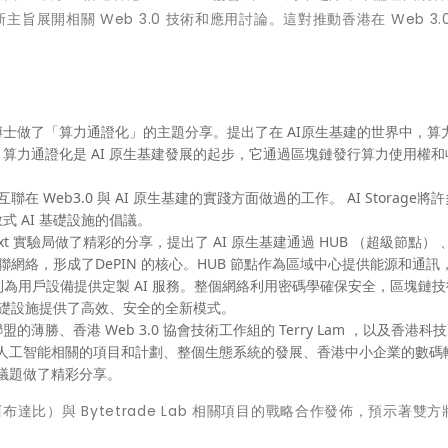
展開相關 Web 3.0 技術和應用討論。這對推動香港在 Web 3.0
士做了「算力通證化」的主題分享。提出了在 AI原生基建的世界中，算
算力通證化是 AI 原生基建發展的起步，它通過區塊鏈發行算力使用權和
互聯在 Web3.0 與 AI 原生基建的實踐方面做過的工作。 AI Storage將
 AI 基礎設施的倡議。
erNext 實驗局做了精彩的分享，提出了 AI 原生基建通過 HUB （超級節點） 
絡，形成了DePIN 的核心。HUB 節點作為區域中心提供能源和通訊，
端節點則為用戶設備提供定製 AI 服務。整個網絡利用密碼學確保安全，區塊鏈
基礎設施提供了高效、安全的全新模式。
勝、香港 Web 3.0 協會技術工作組的 Terry Lam ，以及香港科
0 和人工智能相關的項目和計劃、整個生態系統的發展、香港中小企業的數碼
等議題做了精彩分享。
（阿布達比）與 Bytetrade Lab 相關項目的戰略合作發佈，預示著雙