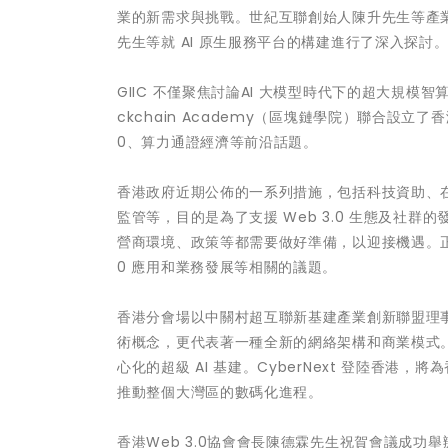
業的新需求與挑戰。世紀互聯創始人陳升先生等產
先生等就 AI 原生服務平台的構建進行了深入探討
GIIC 不僅聚焦討論AI 大模型時代下的超大規模智
ckchain Academy（區塊鏈學院）聯合設立
0、算力通證經濟等前沿話題。
香港政府近期公佈的一系列措施，包括科技資助、
監管等，目的是為了支援 Web 3.0 生態及社群
營商環境、政策等都需要做好準備，以迎接機遇。正因如
0 應用和業務發展等相關的議題。
香港分會場以中關村超互聯新基建產業創新聯盟理事長
術概念，更代表著一種全新的網絡架構和商業模式。
心化的超級 AI 基建。CyberNext 登陸香
推動整個大灣區的數碼化進程。
香港Web 3.0協會會長陳德霖先生祝賀會議成功舉