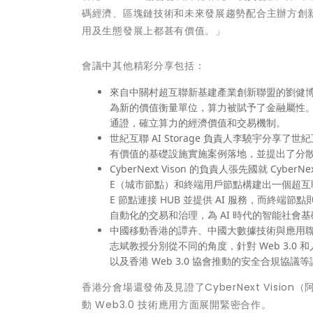
碼經濟、區塊鏈技術和未來發展趨勢配合主辦方創新主旨
用及生態發展上都甚有價值。」
會議中其他精彩分享包括：
來自中關村超互聯新基建產業創新聯盟的劉健博
為新的價值衡量單位，算力被賦予了金融屬性。
通證，確立算力的經濟價值和交易機制。
世紀互聯 AI Storage 負責人李驍宇分享了世紀
有價值的基礎設施實施案例落地，並提出了分散式
CyberNext Vison 的負責人張先國就 Cyb
E（城市節點）和終端用戶節點構建出一個超互聯網
E 節點連接 HUB 並提供 AI 服務，而終
自動化的交易和治理，為 AI 時代的智能社會
中國移動香港的譚卉、中國大數據技術與應用聯盟的薄
志斌教授分別從不同的角度，針對 Web 3.
以及香港 Web 3.0 協會推動的安全合規協議
香港分會場還發佈及見證了CyberNext Vision
動 Web3.0 技術應用方面展開緊密合作。