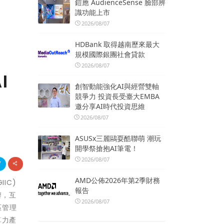
鎧應 AudienceSense 臉部辨
識功能上市
2026/08/07
HDBank 取得越南歷來最大
規模國際銀團社會貸款
2026/08/07
I
創智動能強化AI與經營雙軸
競爭力 投資長受臺大EMBA
邀分享AI時代投資思維
2026/08/07
ASUSx三麗鷗耍酷聯萌 潮玩
開學祭搶抱AI筆電！
2026/08/07
AMD公佈2026年第2季財務
IIC)
報告
辦，互
2026/08/07
區管理
算力產