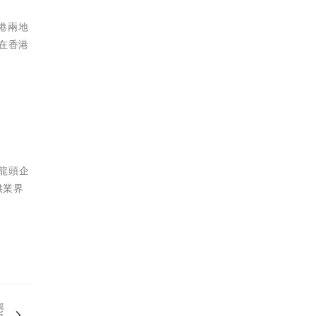
港兩地
將在香港
龍頭企
供業界
篇
販