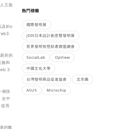
始人王龍
熱門標籤
國際發明展
及Blo
b3.
JDIE日本設計創意暨發明展
世界發明智慧財產聯盟總會
交易所的
SocialLab
OpView
設施和
中國文化大學
 3.
台灣發明商品促進協會
北市圖
ASUS
Microchip
一個技
、去中
，從而
香港的數