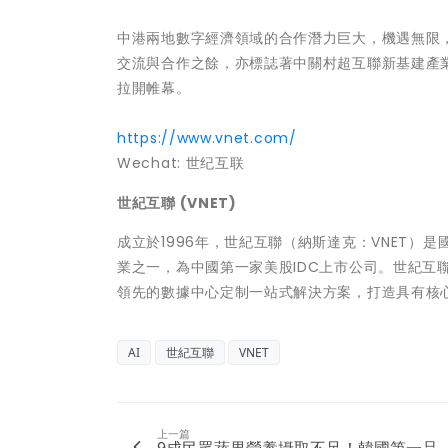
中港兩地數字經濟領域的合作潛力巨大，機遇無限，
交流與合作之餘，亦標誌著中關村超互聯新基建產業創
拉開帷幕。
https://www.vnet.com/
Wechat: 世纪互联
世紀互聯 (VNET)
成立於1996年，世紀互聯（納斯達克：VNET
業之一，為中國第一家美股IDC上市公司。世紀互
領先的數據中心定制一站式解決方案，打造具有核
AI
世紀互聯
VNET
上一篇
9成民眾蔬果營養攝取不足！韓國第一品