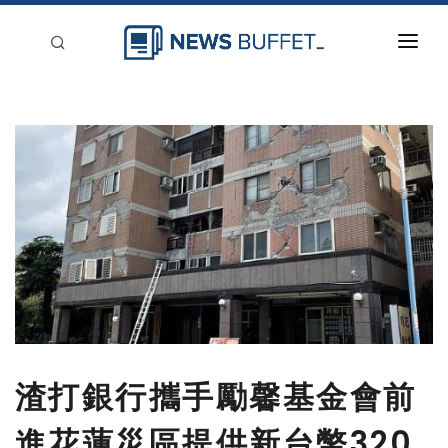
回到首頁
新聞稿分類
登入
刊登
渣打銀行攜手勵馨基金會前
進花蓮災區提供新台幣320