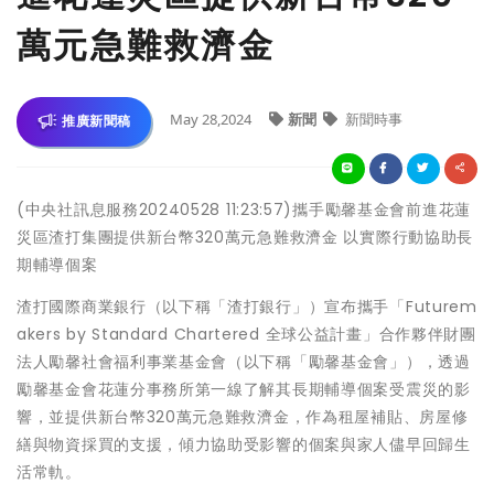
萬元急難救濟金
May 28,2024
新聞
新聞時事
推廣新聞稿
(中央社訊息服務20240528 11:23:57)攜手勵馨基金會前進花蓮
災區渣打集團提供新台幣320萬元急難救濟金 以實際行動協助長
期輔導個案
渣打國際商業銀行（以下稱「渣打銀行」）宣布攜手「Futurem
akers by Standard Chartered 全球公益計畫」合作夥伴財團
法人勵馨社會福利事業基金會（以下稱「勵馨基金會」），透過
勵馨基金會花蓮分事務所第一線了解其長期輔導個案受震災的影
響，並提供新台幣320萬元急難救濟金，作為租屋補貼、房屋修
繕與物資採買的支援，傾力協助受影響的個案與家人儘早回歸生
活常軌。