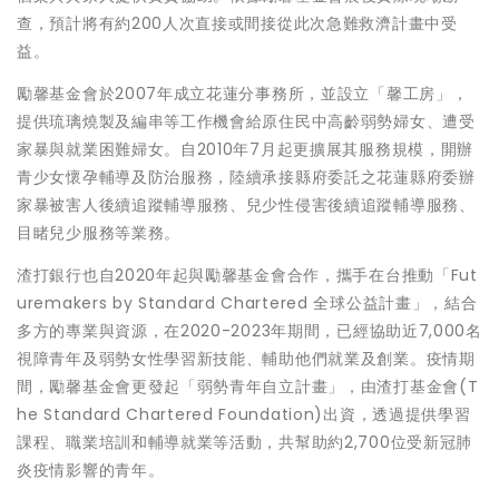
查，預計將有約200人次直接或間接從此次急難救濟計畫中受
益。
勵馨基金會於2007年成立花蓮分事務所，並設立「馨工房」，
提供琉璃燒製及編串等工作機會給原住民中高齡弱勢婦女、遭受
家暴與就業困難婦女。自2010年7月起更擴展其服務規模，開辦
青少女懷孕輔導及防治服務，陸續承接縣府委託之花蓮縣府委辦
家暴被害人後續追蹤輔導服務、兒少性侵害後續追蹤輔導服務、
目睹兒少服務等業務。
渣打銀行也自2020年起與勵馨基金會合作，攜手在台推動「Fut
uremakers by Standard Chartered 全球公益計畫」，結合
多方的專業與資源，在2020-2023年期間，已經協助近7,000名
視障青年及弱勢女性學習新技能、輔助他們就業及創業。疫情期
間，勵馨基金會更發起「弱勢青年自立計畫」，由渣打基金會(T
he Standard Chartered Foundation)出資，透過提供學習
課程、職業培訓和輔導就業等活動，共幫助約2,700位受新冠肺
炎疫情影響的青年。