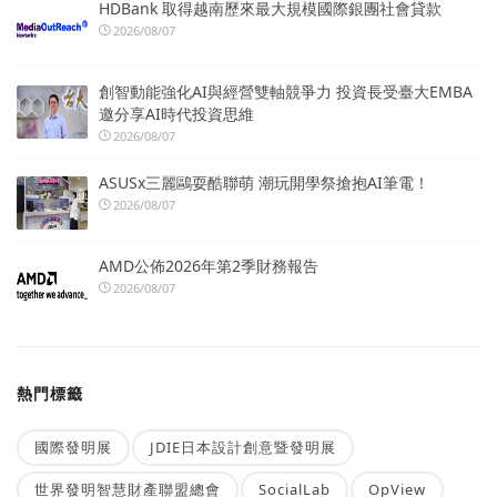
HDBank 取得越南歷來最大規模國際銀團社會貸款
2026/08/07
創智動能強化AI與經營雙軸競爭力 投資長受臺大EMBA
邀分享AI時代投資思維
2026/08/07
ASUSx三麗鷗耍酷聯萌 潮玩開學祭搶抱AI筆電！
2026/08/07
AMD公佈2026年第2季財務報告
2026/08/07
熱門標籤
國際發明展
JDIE日本設計創意暨發明展
世界發明智慧財產聯盟總會
SocialLab
OpView