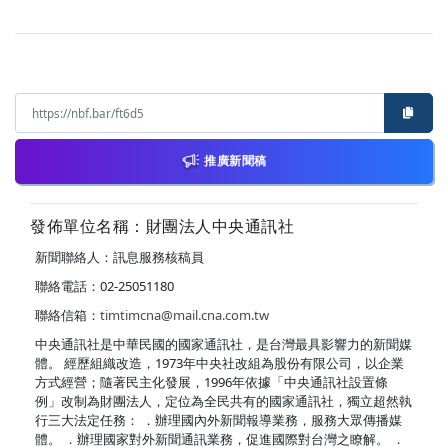
推廣新聞稿
發佈單位名稱：財團法人中央通訊社
新聞聯絡人：訊息服務核稿員
聯絡電話：02-25051180
聯絡信箱：
timtimcna@mail.cna.com.tw
中央通訊社是中華民國的國家通訊社，是台灣最具影響力的新聞媒
體。 經歷組織改造，1973年中央社改組為股份有限公司，以企業
方式經營；隨著民主化發展，1996年依據「中央通訊社設置條
例」改制為財團法人，定位為全民共有的國家通訊社，獨立超然執
行三大法定任務： ．辦理國內外新聞報導業務，服務大眾傳播媒
體。 ．辦理國家對外新聞通訊業務，促進國際對台灣之瞭解。 ．