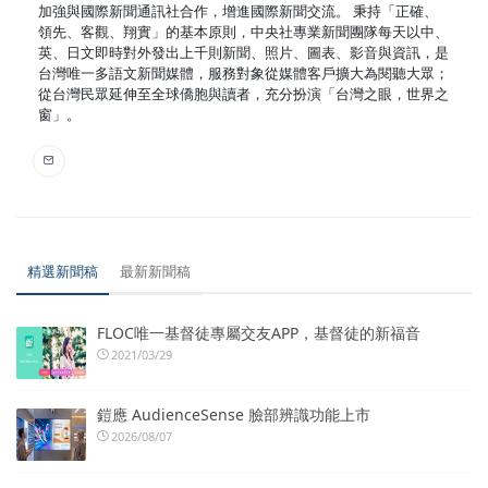
加強與國際新聞通訊社合作，增進國際新聞交流。 秉持「正確、
領先、客觀、翔實」的基本原則，中央社專業新聞團隊每天以中、
英、日文即時對外發出上千則新聞、照片、圖表、影音與資訊，是
台灣唯一多語文新聞媒體，服務對象從媒體客戶擴大為閱聽大眾；
從台灣民眾延伸至全球僑胞與讀者，充分扮演「台灣之眼，世界之
窗」。
精選新聞稿
最新新聞稿
FLOC唯一基督徒專屬交友APP，基督徒的新福音
2021/03/29
鎧應 AudienceSense 臉部辨識功能上市
2026/08/07