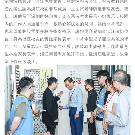
治領域感興趣，淡江也離家近，故選擇報考淡江；報考教科系的
游姓考生認為淡江校園非常寬廣，且面試老師態度非常友善、親
切，讓他留下深刻的好印象；資管系考生家長呂小姐表示，校園
內的工作人員適度引導，很熱心解決她的疑問，讓她非常感謝，
也希望能夠設置更多校外指引標示，讓她更容易知道淡江確切位
置；身為淡江校友的黃姓家長表示，非常希望兒子能成為她的學
弟，加上AI系為淡江重點發展科系，故鼓勵小孩報考；經濟系考
生林姓家長表示，淡江商管學系風評不錯，且淡江離家近，故希
望小孩報考淡江。