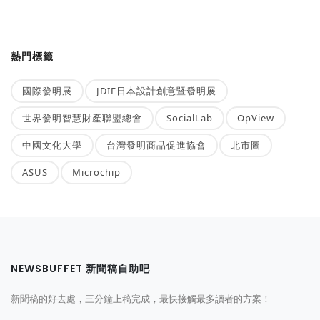
熱門標籤
國際發明展
JDIE日本設計創意暨發明展
世界發明智慧財產聯盟總會
SocialLab
OpView
中國文化大學
台灣發明商品促進協會
北市圖
ASUS
Microchip
NEWSBUFFET 新聞稿自助吧
新聞稿的好去處，三分鐘上稿完成，最快接觸最多讀者的方案！