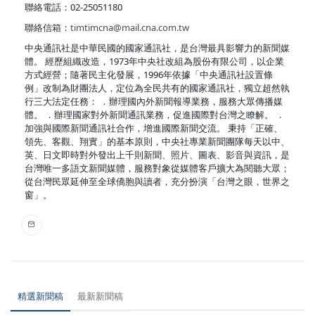
聯絡電話：02-25051180
聯絡信箱：
timtimcna@mail.cna.com.tw
中央通訊社是中華民國的國家通訊社，是台灣最具影響力的新聞媒
體。 經歷組織改造，1973年中央社改組為股份有限公司，以企業
方式經營；隨著民主化發展，1996年依據「中央通訊社設置條
例」改制為財團法人，定位為全民共有的國家通訊社，獨立超然執
行三大法定任務： ．辦理國內外新聞報導業務，服務大眾傳播媒
體。 ．辦理國家對外新聞通訊業務，促進國際對台灣之瞭解。 ．
加強與國際新聞通訊社合作，增進國際新聞交流。 秉持「正確、
領先、客觀、翔實」的基本原則，中央社專業新聞團隊每天以中、
英、日文即時對外發出上千則新聞、照片、圖表、影音與資訊，是
台灣唯一多語文新聞媒體，服務對象從媒體客戶擴大為閱聽大眾；
從台灣民眾延伸至全球僑胞與讀者，充分扮演「台灣之眼，世界之
窗」。
精選新聞稿
最新新聞稿