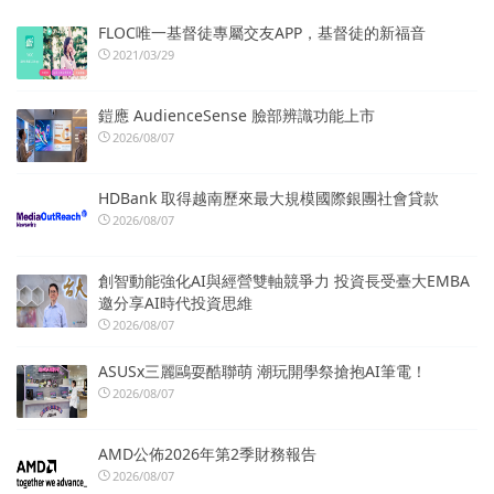
FLOC唯一基督徒專屬交友APP，基督徒的新福音
2021/03/29
鎧應 AudienceSense 臉部辨識功能上市
2026/08/07
HDBank 取得越南歷來最大規模國際銀團社會貸款
2026/08/07
創智動能強化AI與經營雙軸競爭力 投資長受臺大EMBA
邀分享AI時代投資思維
2026/08/07
ASUSx三麗鷗耍酷聯萌 潮玩開學祭搶抱AI筆電！
2026/08/07
AMD公佈2026年第2季財務報告
2026/08/07