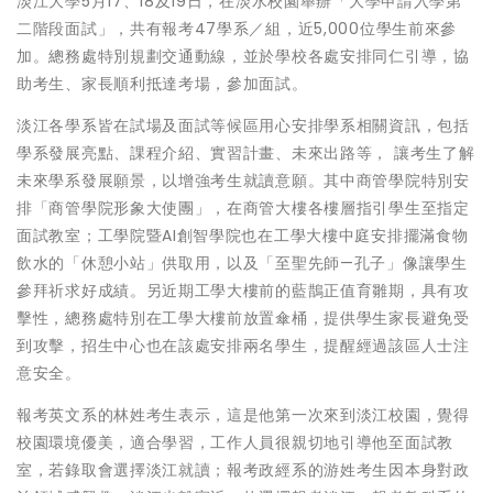
淡江大學5月17、18及19日，在淡水校園舉辦「大學申請入學第
二階段面試」，共有報考47學系／組，近5,000位學生前來參
加。總務處特別規劃交通動線，並於學校各處安排同仁引導，協
助考生、家長順利抵達考場，參加面試。
淡江各學系皆在試場及面試等候區用心安排學系相關資訊，包括
學系發展亮點、課程介紹、實習計畫、未來出路等， 讓考生了解
未來學系發展願景，以增強考生就讀意願。其中商管學院特別安
排「商管學院形象大使團」，在商管大樓各樓層指引學生至指定
面試教室；工學院暨AI創智學院也在工學大樓中庭安排擺滿食物
飲水的「休憩小站」供取用，以及「至聖先師—孔子」像讓學生
參拜祈求好成績。另近期工學大樓前的藍鵲正值育雛期，具有攻
擊性，總務處特別在工學大樓前放置傘桶，提供學生家長避免受
到攻擊，招生中心也在該處安排兩名學生，提醒經過該區人士注
意安全。
報考英文系的林姓考生表示，這是他第一次來到淡江校園，覺得
校園環境優美，適合學習，工作人員很親切地引導他至面試教
室，若錄取會選擇淡江就讀；報考政經系的游姓考生因本身對政