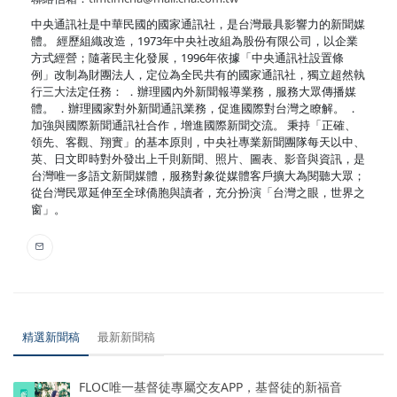
中央通訊社是中華民國的國家通訊社，是台灣最具影響力的新聞媒
體。 經歷組織改造，1973年中央社改組為股份有限公司，以企業
方式經營；隨著民主化發展，1996年依據「中央通訊社設置條
例」改制為財團法人，定位為全民共有的國家通訊社，獨立超然執
行三大法定任務： ．辦理國內外新聞報導業務，服務大眾傳播媒
體。 ．辦理國家對外新聞通訊業務，促進國際對台灣之瞭解。 ．
加強與國際新聞通訊社合作，增進國際新聞交流。 秉持「正確、
領先、客觀、翔實」的基本原則，中央社專業新聞團隊每天以中、
英、日文即時對外發出上千則新聞、照片、圖表、影音與資訊，是
台灣唯一多語文新聞媒體，服務對象從媒體客戶擴大為閱聽大眾；
從台灣民眾延伸至全球僑胞與讀者，充分扮演「台灣之眼，世界之
窗」。
精選新聞稿
最新新聞稿
FLOC唯一基督徒專屬交友APP，基督徒的新福音