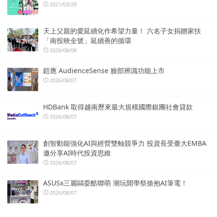
2021/03/29
天上父親的愛延續化作希望力量！ 六名子女捐贈家扶
「南投映全號」延續善的循環
2026/08/08
鎧應 AudienceSense 臉部辨識功能上市
2026/08/07
HDBank 取得越南歷來最大規模國際銀團社會貸款
2026/08/07
創智動能強化AI與經營雙軸競爭力 投資長受臺大EMBA
邀分享AI時代投資思維
2026/08/07
ASUSx三麗鷗耍酷聯萌 潮玩開學祭搶抱AI筆電！
2026/08/07