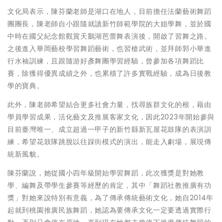
文化局表示，陳芬蘭老師是湖口在地人，目前擔任法蘭藝術舞蹈
團團長，陳老師自小跟隨就讀新竹師範學院的大姐學舞，並於國
中時在國父紀念館觀賞天鵝湖芭蕾舞表演後，開啟了習舞之路。
之後進入華岡藝校學習舞蹈藝術，也習槍武術，並拜師郭小華進
行水袖訓練，且跟隨游好彥舞團學習經驗，曾參加各項舞蹈比
賽，除獲得優異成績之外，也累積了許多實戰經驗，成為日後教
學的寶典。
此外，陳老師希望結合更多社會力量，找尋族群文化的根，藉由
學員學習成果，活化藝文及推展客家文化，因此2023年開始參與
目前臺灣唯一、成立超過一甲子的新竹縣新瓦屋花鼓隊的表演訓
練，希望花鼓隊跳脫以往踩街模式的演出，能走入劇場，展現傳
統新風貌。
陳芬蘭說，她從國小四年級開始學習舞蹈，此次獲獎是對她教
學、編舞及帶學生參賽等經歷的肯定，其中「舞蹈社教推廣有功
獎」對她來說特別有意義，為了傳承傳統藝術文化，她自2014年
起就到桃園推廣民族舞蹈，她認為要傳承文化一定要透過實際行