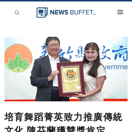
回到首頁
新聞稿分類
登入
刊登
培育舞蹈菁英致力推廣傳統
文化 陳芬蘭獲雙獎肯定