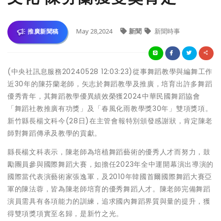
May 28,2024
新聞
新聞時事
推廣新聞稿
(中央社訊息服務20240528 12:03:23)從事舞蹈教學與編舞工作
近30年的陳芬蘭老師，矢志於舞蹈教學及推廣，培育出許多舞蹈
優秀青年，其舞蹈教學優異績效榮獲2024中華民國舞蹈協會
「舞蹈社教推廣有功獎」及「春風化雨教學獎30年」雙項獎項。
新竹縣長楊文科今(28日)在主管會報特別頒發感謝狀，肯定陳老
師對舞蹈傳承及教學的貢獻。
縣長楊文科表示，陳老師為培植舞蹈藝術的優秀人才而努力，鼓
勵團員參與國際舞蹈大賽，如擔任2023年全中運開幕演出導演的
國際當代表演藝術家張逸軍，及2010年韓國首爾國際舞蹈大賽亞
軍的陳法蓉，皆為陳老師培育的優秀舞蹈人才。陳老師完備舞蹈
演員需具有各項能力的訓練，追求國內舞蹈界質與量的提升，獲
得雙項獎項實至名歸，是新竹之光。