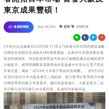
東京成果豐碩！
May 28,2024
新聞
新聞時事
推廣新聞稿
(中央社訊息服務20240528 17:18:47)隨著日本岸田內閣加速數
位轉型並規劃日本成為全球AI產業重鎮，近兩年日本製造業設備
投資持續增長，特別是精密零組件及AIoT相關資通訊設備的需求
大幅提升。經濟部國際貿易署委由外貿協會今年首次以電子零組
件為主題，籌組「2024年日本電子零組件拓銷團」，於5月21日
至25日前往日本大阪及東京二地拓銷，助力臺灣企業爭取日本數
位轉型帶來的龐大市場需求。據外貿協會統計，大阪及東京二站
共計吸引近300家日本企業到場，促成500多場洽談。