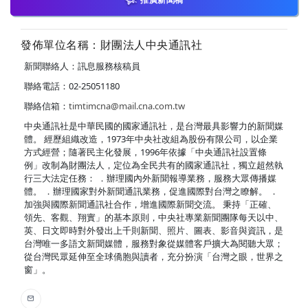
發佈單位名稱：財團法人中央通訊社
新聞聯絡人：訊息服務核稿員
聯絡電話：02-25051180
聯絡信箱：
timtimcna@mail.cna.com.tw
中央通訊社是中華民國的國家通訊社，是台灣最具影響力的新聞媒
體。 經歷組織改造，1973年中央社改組為股份有限公司，以企業
方式經營；隨著民主化發展，1996年依據「中央通訊社設置條
例」改制為財團法人，定位為全民共有的國家通訊社，獨立超然執
行三大法定任務： ．辦理國內外新聞報導業務，服務大眾傳播媒
體。 ．辦理國家對外新聞通訊業務，促進國際對台灣之瞭解。 ．
加強與國際新聞通訊社合作，增進國際新聞交流。 秉持「正確、
領先、客觀、翔實」的基本原則，中央社專業新聞團隊每天以中、
英、日文即時對外發出上千則新聞、照片、圖表、影音與資訊，是
台灣唯一多語文新聞媒體，服務對象從媒體客戶擴大為閱聽大眾；
從台灣民眾延伸至全球僑胞與讀者，充分扮演「台灣之眼，世界之
窗」。