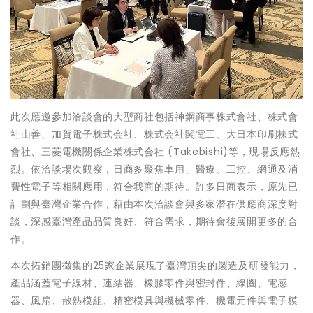
此次應邀參加洽談會的大型商社包括神鋼商事株式會社、株式會
社山善、加賀電子株式会社、株式会社関電工、大日本印刷株式
會社、三菱電機關係企業株式会社 (Takebishi)等，現場反應熱
烈。依洽談場次觀察，日商多聚焦車用、醫療、工控、網通及消
費性電子等相關應用，符合我商的期待。許多日商表示，原先已
計劃與臺灣企業合作，藉由本次洽談會與多家潛在供應商深度對
談，深感臺灣產品品質良好、符合需求，期待會後展開更多的合
作。
本次拓銷團徵集的25家企業展現了臺灣頂尖的製造及研發能力，
產品涵蓋電子線材、連結器、橡膠零件與密封件、線圈、電感
器、風扇、散熱模組、精密模具與機械零件、機電元件與電子模