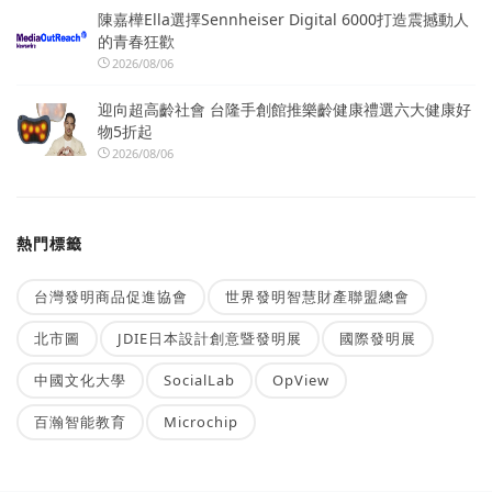
陳嘉樺Ella選擇Sennheiser Digital 6000打造震撼動人
的青春狂歡
2026/08/06
迎向超高齡社會 台隆手創館推樂齡健康禮選六大健康好
物5折起
2026/08/06
熱門標籤
台灣發明商品促進協會
世界發明智慧財產聯盟總會
北市圖
JDIE日本設計創意暨發明展
國際發明展
中國文化大學
SocialLab
OpView
百瀚智能教育
Microchip