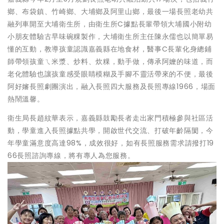
鄉、布袋鎮、竹崎鄉、大埔鄉及阿里山鄉，最後一場長照老幼共
融列車開至大埔衛生所，由衛生所C據點長輩帶領大埔國小附幼
小朋友體驗古早味碗粿製作，大埔衛生所主任陳永儒也以簡單易
懂的互動，教導孩童認識嘉義縣在地食材，醫事C長輩化身總鋪
師帶領孩童ㄟ米漿、炒料、炊粿，動手做，傳承阿嬤的味道，而
老化體驗也讓孩童感受眼睛模糊及手腳不靈活帶來的不便，最後
阿好嬸長照劇團演出，融入長照四大服務及長照專線1966，場面
熱鬧溫馨。
衛生局長趙紋華表示，嘉義縣鼓勵長者走出家門積極參與社區活
動，學童進入長照據點共學，開啟世代交流、打破年齡隔閡，今
年學童滿意度高達98%，成效很好，如有長照服務需求請撥打19
66長照諮詢專線，將有專人為您服務。