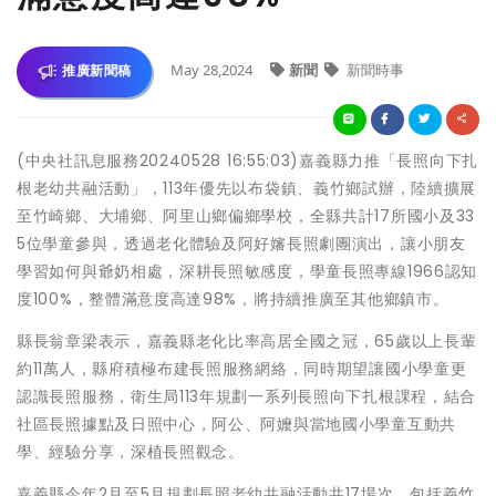
May 28,2024
新聞
新聞時事
推廣新聞稿
(中央社訊息服務20240528 16:55:03)嘉義縣力推「長照向下扎
根老幼共融活動」，113年優先以布袋鎮、義竹鄉試辦，陸續擴展
至竹崎鄉、大埔鄉、阿里山鄉偏鄉學校，全縣共計17所國小及33
5位學童參與，透過老化體驗及阿好嬸長照劇團演出，讓小朋友
學習如何與爺奶相處，深耕長照敏感度，學童長照專線1966認知
度100%，整體滿意度高達98%，將持續推廣至其他鄉鎮市。
縣長翁章梁表示，嘉義縣老化比率高居全國之冠，65歲以上長輩
約11萬人，縣府積極布建長照服務網絡，同時期望讓國小學童更
認識長照服務，衛生局113年規劃一系列長照向下扎根課程，結合
社區長照據點及日照中心，阿公、阿嬤與當地國小學童互動共
學、經驗分享，深植長照觀念。
嘉義縣今年2月至5月規劃長照老幼共融活動共17場次，包括義竹