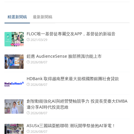
精選新聞稿
最新新聞稿
FLOC唯一基督徒專屬交友APP，基督徒的新福音
2021/03/29
鎧應 AudienceSense 臉部辨識功能上市
2026/08/07
HDBank 取得越南歷來最大規模國際銀團社會貸款
2026/08/07
創智動能強化AI與經營雙軸競爭力 投資長受臺大EMBA
邀分享AI時代投資思維
2026/08/07
ASUSx三麗鷗耍酷聯萌 潮玩開學祭搶抱AI筆電！
2026/08/07