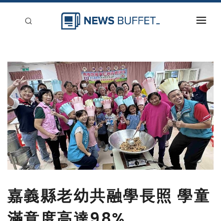
回到首頁
新聞稿分類
登入
刊登
嘉義縣老幼共融學長照 學童
滿意度高達98%