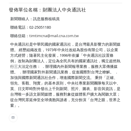
發佈單位名稱：財團法人中央通訊社
新聞聯絡人：訊息服務核稿員
聯絡電話：02-25051180
聯絡信箱：
timtimcna@mail.cna.com.tw
中央通訊社是中華民國的國家通訊社，是台灣最具影響力的新聞媒
體。 經歷組織改造，1973年中央社改組為股份有限公司，以企業
方式經營；隨著民主化發展，1996年依據「中央通訊社設置條
例」改制為財團法人，定位為全民共有的國家通訊社，獨立超然執
行三大法定任務： ．辦理國內外新聞報導業務，服務大眾傳播媒
體。 ．辦理國家對外新聞通訊業務，促進國際對台灣之瞭解。 ．
加強與國際新聞通訊社合作，增進國際新聞交流。 秉持「正確、
領先、客觀、翔實」的基本原則，中央社專業新聞團隊每天以中、
英、日文即時對外發出上千則新聞、照片、圖表、影音與資訊，是
台灣唯一多語文新聞媒體，服務對象從媒體客戶擴大為閱聽大眾；
從台灣民眾延伸至全球僑胞與讀者，充分扮演「台灣之眼，世界之
窗」。