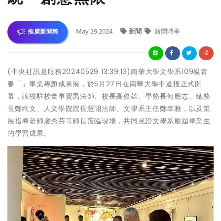
May 29,2024
新聞
新聞時事
推廣新聞稿
(中央社訊息服務20240529 13:39:13)南華大學文學系109級青
春「」畢業專題成果展，於5月27日在南華大學中道樓正式開
幕，該校駐校董事覺禹法師、校長高俊雄、學務長何應志、總務
長鄭絢文、人文學院院長慧開法師、文學系主任鄭幸雅，以及策
展指導老師廖秀芬等師長蒞臨現場，共同見證文學系應屆畢業生
的學習成果。