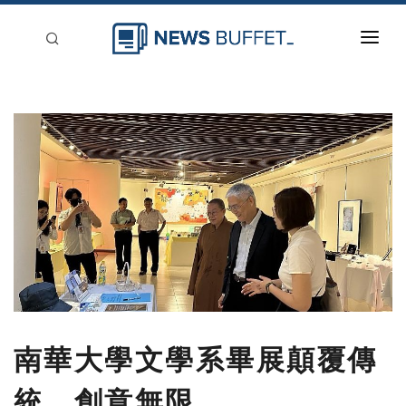
回到首頁
新聞稿分類
登入
刊登
南華大學文學系畢展顛覆傳
統 創意無限