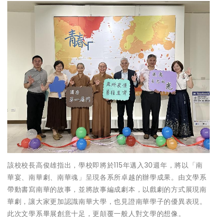
該校校長高俊雄指出，學校即將於115年邁入30週年，將以「南
華宴、南華劇、南華魂」呈現各系所卓越的辦學成果。由文學系
帶動書寫南華的故事，並將故事編成劇本，以戲劇的方式展現南
華劇，讓大家更加認識南華大學，也見證南華學子的優異表現。
此次文學系畢展創意十足，更顛覆一般人對文學的想像。