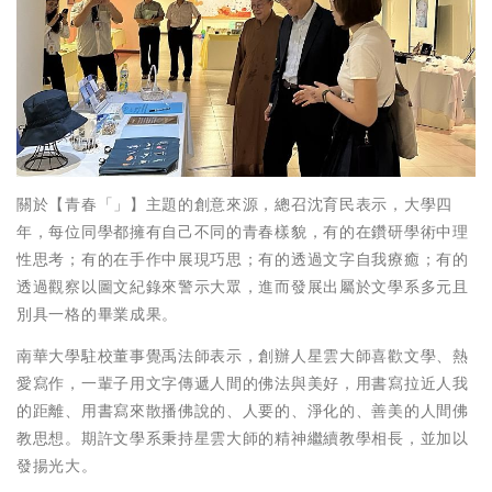
關於【青春「」】主題的創意來源，總召沈育民表示，大學四
年，每位同學都擁有自己不同的青春樣貌，有的在鑽研學術中理
性思考；有的在手作中展現巧思；有的透過文字自我療癒；有的
透過觀察以圖文紀錄來警示大眾，進而發展出屬於文學系多元且
別具一格的畢業成果。
南華大學駐校董事覺禹法師表示，創辦人星雲大師喜歡文學、熱
愛寫作，一輩子用文字傳遞人間的佛法與美好，用書寫拉近人我
的距離、用書寫來散播佛說的、人要的、淨化的、善美的人間佛
教思想。期許文學系秉持星雲大師的精神繼續教學相長，並加以
發揚光大。