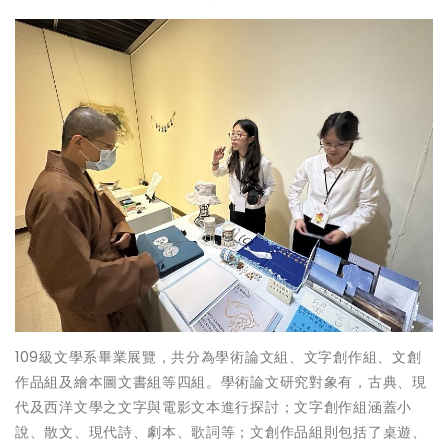
109級文學系畢業展覽，共分為學術論文組、文字創作組、文創
作品組及繪本圖文書組等四組。學術論文研究對象有，古典、現
代及西洋文學之文字與電影文本進行探討；文字創作組涵蓋小
說、散文、現代詩、劇本、歌詞等；文創作品組則包括了桌遊、