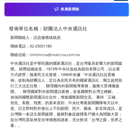
推廣新聞稿
發佈單位名稱：財團法人中央通訊社
新聞聯絡人：訊息服務核稿員
聯絡電話：02-25051180
聯絡信箱：
timtimcna@mail.cna.com.tw
中央通訊社是中華民國的國家通訊社，是台灣最具影響力的新聞媒
體。 經歷組織改造，1973年中央社改組為股份有限公司，以企業
方式經營；隨著民主化發展，1996年依據「中央通訊社設置條
例」改制為財團法人，定位為全民共有的國家通訊社，獨立超然執
行三大法定任務： ．辦理國內外新聞報導業務，服務大眾傳播媒
體。 ．辦理國家對外新聞通訊業務，促進國際對台灣之瞭解。 ．
加強與國際新聞通訊社合作，增進國際新聞交流。 秉持「正確、
領先、客觀、翔實」的基本原則，中央社專業新聞團隊每天以中、
英、日文即時對外發出上千則新聞、照片、圖表、影音與資訊，是
台灣唯一多語文新聞媒體，服務對象從媒體客戶擴大為閱聽大眾；
從台灣民眾延伸至全球僑胞與讀者，充分扮演「台灣之眼，世界之
窗」。