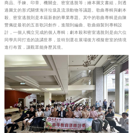
商品、手鍊、印章、機關盒、密室逃脫等；繪本圖文書組，則透
過圖文的形式關懷海洋垃圾及流浪動物等議題。歌曲專輯與劇本
殺、密室逃脫則是本屆新創的畢業專題。其中的歌曲專輯是由陳
豐佩從最初的五首歌詞創作，進階到編曲、歌曲錄製到專輯設
計，一個人獨立完成的個人專輯；劇本殺和密室逃脫則是由六位
同學共同打造的詭譎世界，並特別選在展場後方模擬密室的情境
進行布置，讓觀眾能身歷其境。