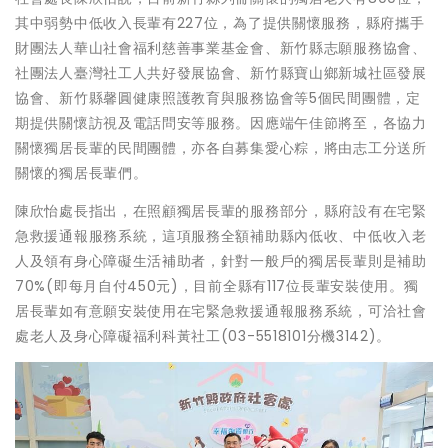
其中弱勢中低收入長輩有227位，為了提供關懷服務，縣府攜手
財團法人華山社會福利慈善事業基金會、新竹縣志願服務協會、
社團法人臺灣社工人共好發展協會、新竹縣寶山鄉新城社區發展
協會、新竹縣馨圓健康照護教育與服務協會等5個民間團體，定
期提供關懷訪視及電話問安等服務。因應端午佳節將至，各協力
關懷獨居長輩的民間團體，亦各自募集愛心粽，將由志工分送所
關懷的獨居長輩們。
陳欣怡處長指出，在照顧獨居長輩的服務部分，縣府設有在宅緊
急救援通報服務系統，這項服務全額補助縣內低收、中低收入老
人及領有身心障礙生活補助者，針對一般戶的獨居長輩則是補助
70%(即每月自付450元)，目前全縣有117位長輩安裝使用。獨
居長輩如有意願安裝使用在宅緊急救援通報服務系統，可洽社會
處老人及身心障礙福利科黃社工(03-5518101分機3142)。