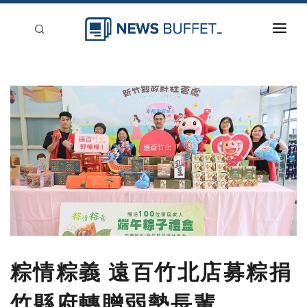
回到首頁
新聞稿分類
登入
刊登
粽情粽義 遠百竹北店募粽捐
竹縣府轉贈弱勢長輩