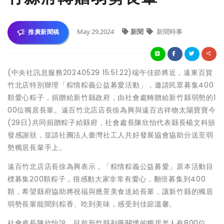
May 29,2024
新聞
新聞時事
推廣新聞稿
(中央社訊息服務20240529 15:51:22)端午佳節將近，遠東百貨
竹北店特別辦理「粽情粽義公益募愛活動」，邀請民眾募集400
顆愛心粽子，捐贈給新竹縣政府，由社會處轉贈給新竹縣弱勢的1
00位獨居長輩。遠百竹北店店長徐為興與遠百吉祥物太陽寶寶今
(29日)共同捐贈粽子給縣府，社會處長陳欣怡代表縣長楊文科頒
發感謝狀，並請社團法人臺灣社工人共好發展協會協助分送至弱
勢獨居長輩手上。
遠百竹北店店長徐為興表示，「粽情粽義公益募愛」原本活動目
標募集200顆粽子，很感動大家非常有愛心，翻倍募集到400
顆，希望縣府協助將祝福與應景美食送給長輩，讓新竹縣的獨居
弱勢長輩能聞到粽香、吃到美味，感受到佳節溫馨。
社會處長陳欣怡說，目前新竹縣列冊關懷的獨居老人有800位，