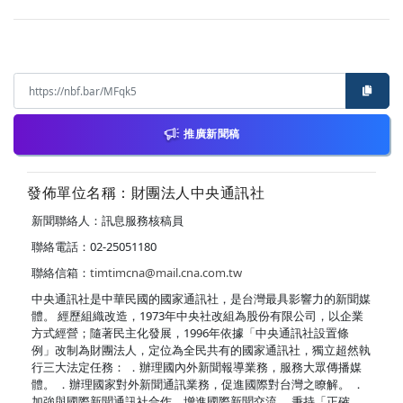
推廣新聞稿
發佈單位名稱：財團法人中央通訊社
新聞聯絡人：訊息服務核稿員
聯絡電話：02-25051180
聯絡信箱：
timtimcna@mail.cna.com.tw
中央通訊社是中華民國的國家通訊社，是台灣最具影響力的新聞媒
體。 經歷組織改造，1973年中央社改組為股份有限公司，以企業
方式經營；隨著民主化發展，1996年依據「中央通訊社設置條
例」改制為財團法人，定位為全民共有的國家通訊社，獨立超然執
行三大法定任務： ．辦理國內外新聞報導業務，服務大眾傳播媒
體。 ．辦理國家對外新聞通訊業務，促進國際對台灣之瞭解。 ．
加強與國際新聞通訊社合作，增進國際新聞交流。 秉持「正確、