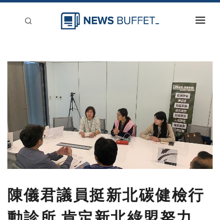
回到首頁
新聞稿分類
登入
刊登
陳儀君議員挺新北碳健檢行
動診所 肯定新北綠盟努力