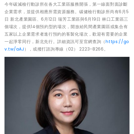
今年碳減檢行動診所在各大工業區服務開張，第一線面對面診斷
企業需求，並提供相應所需資源服務。碳健檢行動診所尚有6月5
日 新北產業園區、6月12日 瑞芳工業區與6月19日 林口工業區三
個場次，提供14個預約型的場次，開放給民間產業園區或集合有
五家以上企業需求者進行預約的客製化場次，歡迎有需要的企業
一起淨零同行，新北先行。詳細資訊可至官網查詢（
https://go
v.tw/aAJ
），或撥打諮詢專線（02） 2223-8266。