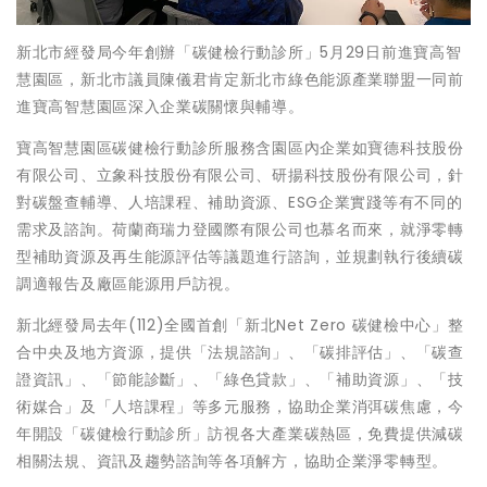
新北市經發局今年創辦「碳健檢行動診所」5月29日前進寶高智
慧園區，新北市議員陳儀君肯定新北市綠色能源產業聯盟一同前
進寶高智慧園區深入企業碳關懷與輔導。
寶高智慧園區碳健檢行動診所服務含園區內企業如寶德科技股份
有限公司、立象科技股份有限公司、研揚科技股份有限公司，針
對碳盤查輔導、人培課程、補助資源、ESG企業實踐等有不同的
需求及諮詢。荷蘭商瑞力登國際有限公司也慕名而來，就淨零轉
型補助資源及再生能源評估等議題進行諮詢，並規劃執行後續碳
調適報告及廠區能源用戶訪視。
新北經發局去年(112)全國首創「新北Net Zero 碳健檢中心」整
合中央及地方資源，提供「法規諮詢」、「碳排評估」、「碳查
證資訊」、「節能診斷」、「綠色貸款」、「補助資源」、「技
術媒合」及「人培課程」等多元服務，協助企業消弭碳焦慮，今
年開設「碳健檢行動診所」訪視各大產業碳熱區，免費提供減碳
相關法規、資訊及趨勢諮詢等各項解方，協助企業淨零轉型。