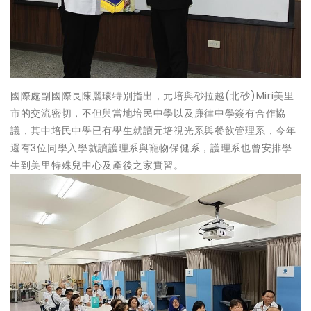
國際處副國際長陳麗環特別指出，元培與砂拉越(北砂)Miri美里
市的交流密切，不但與當地培民中學以及廉律中學簽有合作協
議，其中培民中學已有學生就讀元培視光系與餐飲管理系，今年
還有3位同學入學就讀護理系與寵物保健系，護理系也曾安排學
生到美里特殊兒中心及產後之家實習。