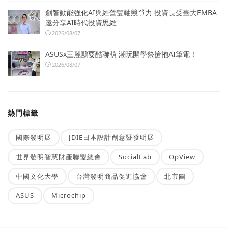
創智動能強化AI與經營雙軸競爭力 投資長受臺大EMBA
邀分享AI時代投資思維
2026/08/07
ASUSx三麗鷗耍酷聯萌 潮玩開學祭搶抱AI筆電！
2026/08/07
熱門標籤
國際發明展
JDIE日本設計創意暨發明展
世界發明智慧財產聯盟總會
SocialLab
OpView
中國文化大學
台灣發明商品促進協會
北市圖
ASUS
Microchip