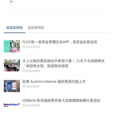
精選新聞稿
最新新聞稿
FLOC唯一基督徒專屬交友APP，基督徒的新福音
2021/03/29
天上父親的愛延續化作希望力量！ 六名子女捐贈家扶
「南投映全號」延續善的循環
2026/08/08
鎧應 AudienceSense 臉部辨識功能上市
2026/08/07
HDBank 取得越南歷來最大規模國際銀團社會貸款
2026/08/07