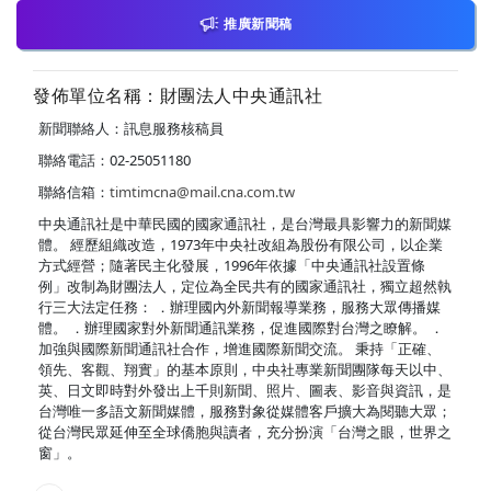
推廣新聞稿
發佈單位名稱：財團法人中央通訊社
新聞聯絡人：訊息服務核稿員
聯絡電話：02-25051180
聯絡信箱：
timtimcna@mail.cna.com.tw
中央通訊社是中華民國的國家通訊社，是台灣最具影響力的新聞媒
體。 經歷組織改造，1973年中央社改組為股份有限公司，以企業
方式經營；隨著民主化發展，1996年依據「中央通訊社設置條
例」改制為財團法人，定位為全民共有的國家通訊社，獨立超然執
行三大法定任務： ．辦理國內外新聞報導業務，服務大眾傳播媒
體。 ．辦理國家對外新聞通訊業務，促進國際對台灣之瞭解。 ．
加強與國際新聞通訊社合作，增進國際新聞交流。 秉持「正確、
領先、客觀、翔實」的基本原則，中央社專業新聞團隊每天以中、
英、日文即時對外發出上千則新聞、照片、圖表、影音與資訊，是
台灣唯一多語文新聞媒體，服務對象從媒體客戶擴大為閱聽大眾；
從台灣民眾延伸至全球僑胞與讀者，充分扮演「台灣之眼，世界之
窗」。