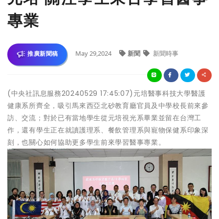
專業
May 29,2024
新聞
新聞時事
推廣新聞稿
(中央社訊息服務20240529 17:45:07)元培醫事科技大學醫護
健康系所齊全，吸引馬來西亞北砂教育廳官員及中學校長前來參
訪、交流；對於已有當地學生從元培視光系畢業並留在台灣工
作，還有學生正在就讀護理系、餐飲管理系與寵物保健系印象深
刻，也關心如何協助更多學生前來學習醫事專業。