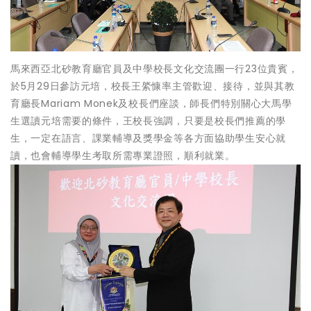
馬來西亞北砂教育廳官員及中學校長文化交流團一行23位貴賓，
於5月29日參訪元培，校長王綮慷率主管歡迎、接待，並與其教
育廳長Mariam Monek及校長們座談，師長們特別關心大馬學
生選讀元培需要的條件，王校長強調，只要是校長們推薦的學
生，一定在語言、課業輔導及獎學金等各方面協助學生安心就
讀，也會輔導學生考取所需專業證照，順利就業。