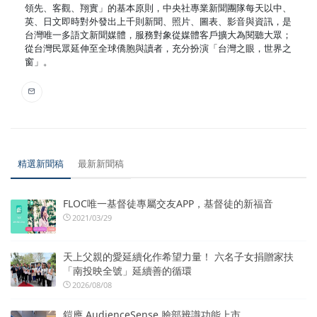
領先、客觀、翔實」的基本原則，中央社專業新聞團隊每天以中、
英、日文即時對外發出上千則新聞、照片、圖表、影音與資訊，是
台灣唯一多語文新聞媒體，服務對象從媒體客戶擴大為閱聽大眾；
從台灣民眾延伸至全球僑胞與讀者，充分扮演「台灣之眼，世界之
窗」。
精選新聞稿
最新新聞稿
FLOC唯一基督徒專屬交友APP，基督徒的新福音
2021/03/29
天上父親的愛延續化作希望力量！ 六名子女捐贈家扶
「南投映全號」延續善的循環
2026/08/08
鎧應 AudienceSense 臉部辨識功能上市