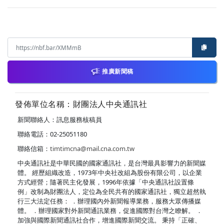
推廣新聞稿
發佈單位名稱：財團法人中央通訊社
新聞聯絡人：訊息服務核稿員
聯絡電話：02-25051180
聯絡信箱：
timtimcna@mail.cna.com.tw
中央通訊社是中華民國的國家通訊社，是台灣最具影響力的新聞媒
體。 經歷組織改造，1973年中央社改組為股份有限公司，以企業
方式經營；隨著民主化發展，1996年依據「中央通訊社設置條
例」改制為財團法人，定位為全民共有的國家通訊社，獨立超然執
行三大法定任務： ．辦理國內外新聞報導業務，服務大眾傳播媒
體。 ．辦理國家對外新聞通訊業務，促進國際對台灣之瞭解。 ．
加強與國際新聞通訊社合作，增進國際新聞交流。 秉持「正確、