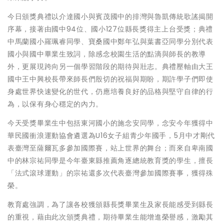
今日頒獎典禮以介達國小與賓茂國中的排灣與魯凱傳統歌謠揭開
序幕，接著由國中94位、國小127位縣長獎得主上台受獎；典禮
中馬蘭國小羅珮睿同學、寶桑國中鄭年弘與葉書亞同學分別代表
國小與國中畢業生致詞，除感念校園生活的點滴與師長的教導
外，更展現跨向另一個學習階段的期待與壯志。典禮壓軸由大王
國中王中興校長帶來師長們殷切的祝福與期盼，期許學子們即使
身處世界快速變化的世代，仍應培養良好的品格與堅守自律的行
為，以保有身心穩定的內力。
今天受獎畢業生中包括東河國小的施念安同學，念安今年獲得中
華民國衝浪運動協會遴選為U16女子組青少年國手，5月中才剛代
表臺灣至薩爾瓦多參加國際賽，站上世界的舞台；而來自卑南國
中的林宗祐同學是今年臺東縣推薦角逐總統教育獎的學生，擅長
「法式滾球運動」的宗祐還多次代表臺灣參加國際賽事，獲得殊
榮。
教育處強調，為了讓各校獲頒縣長獎畢業生及家長能感受到縣長
的重視，藉由此次頒獎典禮，期待畢業生能增進榮譽感，激勵其