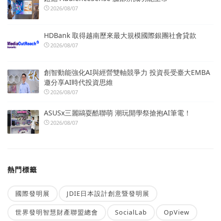
2026/08/07
HDBank 取得越南歷來最大規模國際銀團社會貸款
2026/08/07
創智動能強化AI與經營雙軸競爭力 投資長受臺大EMBA
邀分享AI時代投資思維
2026/08/07
ASUSx三麗鷗耍酷聯萌 潮玩開學祭搶抱AI筆電！
2026/08/07
熱門標籤
國際發明展
JDIE日本設計創意暨發明展
世界發明智慧財產聯盟總會
SocialLab
OpView