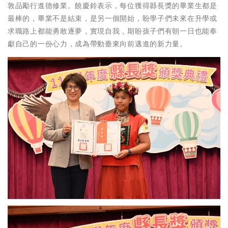
敦品勵行進德修業。饒慶鈴表示，每位獲得縣長獎的畢業生都是
最棒的，畢業不是結束，是另一個開始，盼學子們未來在升學或
求職路上都能勇敢逐夢，實現自我，期盼孩子們有朝一日也能奉
獻自己的一份心力，成為帶動臺東向前邁進的新力量。