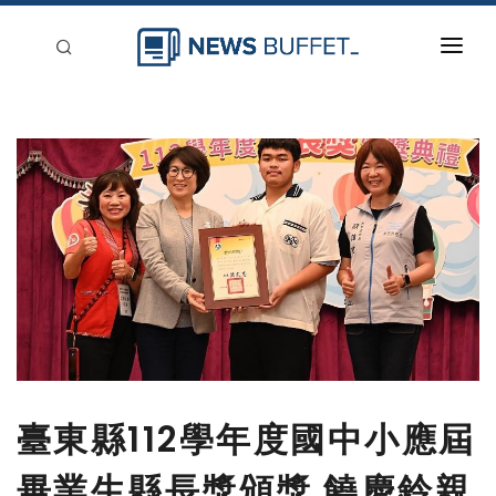
回到首頁
新聞稿分類
登入
刊登
臺東縣112學年度國中小應屆
畢業生縣長獎頒獎 饒慶鈴親