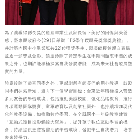
為了讓獲得縣長獎的應屆畢業生及家長留下美好的回憶與榮譽
感，臺東縣政府今(29)日舉辦「112學年度縣長獎頒獎典禮」，
共計縣內國中小畢業班共221位獲獎學生，縣長饒慶鈴親自表揚
並逐一頒獎及合影。饒慶鈴除了肯定學生在學期間熱衷學習的成
果之外，也期許能積極探索自我發展潛能，成為未來社會發展堅
實的力量。
饒慶鈴除了恭喜同學之外，更感謝所有師長們的用心教導，鼓勵
同學們探索新知，邁向下一個學習目標；台東近年積極投入營造
多元友善的學習環境，包括推動美感校園、強化品格教育、推行
各項運動團隊競賽、童軍教育以及創業社團外，也持續增加現代
化的教學設備，如推動數位學習、在全縣國小一年級教室建置
「互動式護目投影觸控大螢屏」，提升孩子數位互動學習的機
會，持續提供更豐富靈活的學習環境，發掘學生自我潛力，培養
未來競爭力。