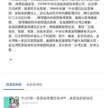
體。 經歷組織改造，1973年中央社改組為股份有限公司，以企業
方式經營；隨著民主化發展，1996年依據「中央通訊社設置條
例」改制為財團法人，定位為全民共有的國家通訊社，獨立超然執
行三大法定任務： ．辦理國內外新聞報導業務，服務大眾傳播媒
體。 ．辦理國家對外新聞通訊業務，促進國際對台灣之瞭解。 ．
加強與國際新聞通訊社合作，增進國際新聞交流。 秉持「正確、
領先、客觀、翔實」的基本原則，中央社專業新聞團隊每天以中、
英、日文即時對外發出上千則新聞、照片、圖表、影音與資訊，是
台灣唯一多語文新聞媒體，服務對象從媒體客戶擴大為閱聽大眾；
從台灣民眾延伸至全球僑胞與讀者，充分扮演「台灣之眼，世界之
窗」。
精選新聞稿
最新新聞稿
FLOC唯一基督徒專屬交友APP，基督徒的新福音
2021/03/29