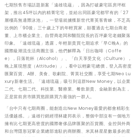
七期預售市場話題新案「遠雄琉蘊」，因為打破豪宅區房坪框
架，推出45坪以內的精菁宅宅，並給出同區豪宅都罕有的「27
層樓高無邊際泳池」，一登場就擄獲新世代菁英客青睞，不乏高
比例的「90後」三十歲上下的年輕買家，顛覆過去七期台商老
董、上市櫃企業主、自營商老闆和醫院院長的百坪豪宅老錢聚落
印象。「遠雄琉蘊」透露，年輕新貴買七期追求「早C晚A」的
國際級潮流生活商圈主張，他們解釋為「日出咖啡（Coffe
e），日落乾杯（Alcohol）」、「白天享受文化（Culture），
晚上展現態度（Attitude）」，看中以輕豪宅總價，登入高密度
匯聚百貨、A辦、美食、歌劇院、菁英社交圈，享受七期Neo Lu
xury新奢生活。「遠雄琉蘊」吸引到這群New Money，以企業
二代、七期二代、科技業、醫療業、餐飲新貴、金融新創為主，
正是當前房市購買慾跟購買力最強的一群人。
「台中只有七期商圈，能創造出New Money最愛的都會精彩生
活優越感。」遠雄行銷經理林建邦表示，整個中部沒有一個地方
擁有比七期更高密度的國際奢侈品牌匯聚的百貨圈、金控與外商
和台灣隱形冠軍企業總部進駐的商辦圈、米其林星星數最多的星