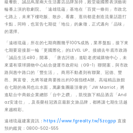
級餐飲、誠品蔦屋兩大生活書店品牌加持，殿堂級國際表演藝術
輪番上演的歌劇院。「遠雄琉蘊」基地在「百貨一條街」市政北
七路上，未來下樓吃飯、散步、看書、逛街都是創造流量話題打
卡點，同時，也宣告七期從「地位」的象徵，正式邁向「品味」
的選擇。
「遠雄琉蘊」所在的七期商圈幾乎100%成熟，業界盤點，接下來
七期要迎接新一輪「更國際化」的LEVEL UP。接續去年底市政路
「誠品生活480」開幕、「唐吉訶德」進駐老虎城購物中心，未
來還有環球購物中心結合捷運市政府站（G9-1）聯開案，與市政
路與惠中路口的「豐生活」。商用不動產則有聯聚、冠德、豐
邑、興富發、允將等建商要推出約10個指標A辦。高端精品旅館
在七期的佈局也出水面，萬豪集團最頂奢的「JW Marriot」將
進駐台中商銀企業總部「台中之鑽」，凱悅旗下精品酒店「And
az安達仕」，及長榮桂冠酒店最新文旅品牌，都將讓七期生活越
來越精彩。
遠雄琉蘊建案資訊：
https://www.fgrealty.tw/5zcgpp
直接
預約鑑賞：0800-502-555