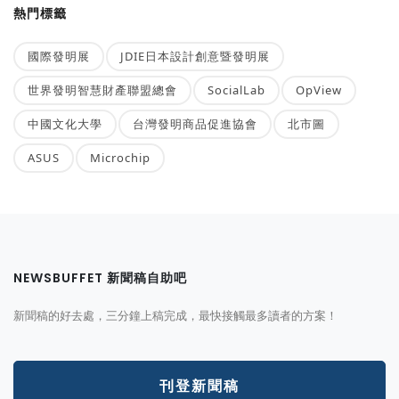
熱門標籤
國際發明展
JDIE日本設計創意暨發明展
世界發明智慧財產聯盟總會
SocialLab
OpView
中國文化大學
台灣發明商品促進協會
北市圖
ASUS
Microchip
NEWSBUFFET 新聞稿自助吧
新聞稿的好去處，三分鐘上稿完成，最快接觸最多讀者的方案！
刊登新聞稿