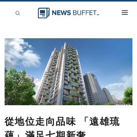
回到首頁
新聞稿分類
登入
刊登
從地位走向品味 「遠雄琉
蘊」滿足七期新奢