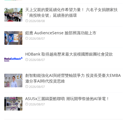
天上父親的愛延續化作希望力量！ 六名子女捐贈家扶
「南投映全號」延續善的循環
2026/08/08
鎧應 AudienceSense 臉部辨識功能上市
2026/08/07
HDBank 取得越南歷來最大規模國際銀團社會貸款
2026/08/07
創智動能強化AI與經營雙軸競爭力 投資長受臺大EMBA
邀分享AI時代投資思維
2026/08/07
ASUSx三麗鷗耍酷聯萌 潮玩開學祭搶抱AI筆電！
2026/08/07