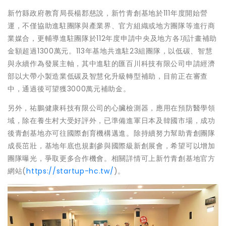
新竹縣政府教育局長楊郡慈說，新竹青創基地於111年度開始營
運，不僅協助進駐團隊與產業界、官方組織或地方團隊等進行商
業媒合，更輔導進駐團隊於112年度申請中央及地方各項計畫補助
金額超過1300萬元。113年基地共進駐23組團隊，以低碳、智慧
與永續作為發展主軸，其中進駐的匯百川科技有限公司申請經濟
部以大帶小製造業低碳及智慧化升級轉型補助，目前正在審查
中，通過後可望獲3000萬元補助金。
另外，祐鵬健康科技有限公司的心臟檢測器，應用在預防醫學領
域，除在養生村大受好評外，已準備進軍日本及韓國市場，成功
後青創基地亦可往國際創育機構邁進。除持續努力幫助青創團隊
成長茁壯，基地年底也規劃參與國際級新創展會，希望可以增加
團隊曝光，爭取更多合作機會。相關詳情可上新竹青創基地官方
網站(
https://startup-hc.tw/
)。