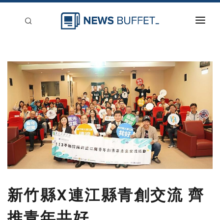
回到首頁
新聞稿分類
登入
刊登
新竹縣X連江縣青創交流 齊
推青年共好