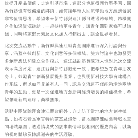
效提升產品價值，走進利基市場，這部分也值得新竹縣學習，因
為竹縣也有較偏遠的鄉鎮，如何讓年輕人回流帶動地方經濟發展
非常值得思考，希望未來新竹縣與連江縣可透過跨領域、跨機關
合作加深資源鏈結，一起扶植更多青年，讓青年回到家鄉可以賺
錢，同時將家鄉元素及文化加入行銷出去，讓全世界看見。
此次交流活動中，新竹縣與連江縣青創團隊進行深入討論與分
享，涵蓋科技創新、文化創意等多個領域。雙方討論中也激發更
多創新想法和建立合作模式，連江縣副縣長陳冠人也對此次交流
表示高度肯定，連江縣與新竹縣觀念一致，把希望放在青年朋友
身上，鼓勵青年創新發展提升產業，也與明新科技大學有建構合
作系統，所以如同兄弟有志一同，認為交流這不僅能夠增進兩地
青年的互動，更是一次促進地方創新與經濟增長的絕佳機會，希
望創造新馬連線，商機無限。
活動中團隊除拜會連江縣政府外，亦走訪了當地的地方創生據
點，如梅石營區軍官特約茶室及鐵堡，當地團隊連結舊時戰地空
間場域氛圍，透過情境式的故事劇情串接相關的歷史內容，以新
的視角體驗及轉譯逝去的生活經驗。