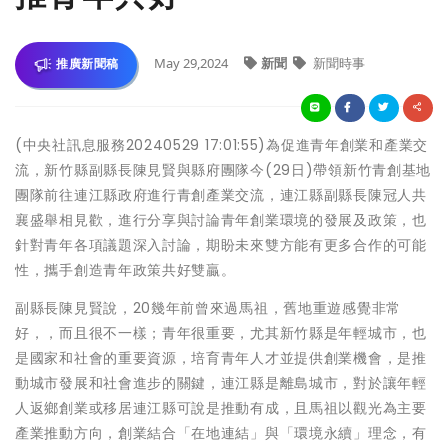
May 29,2024
新聞
新聞時事
推廣新聞稿
(中央社訊息服務20240529 17:01:55)為促進青年創業和產業交
流，新竹縣副縣長陳見賢與縣府團隊今(29日)帶領新竹青創基地
團隊前往連江縣政府進行青創產業交流，連江縣副縣長陳冠人共
襄盛舉相見歡，進行分享與討論青年創業環境的發展及政策，也
針對青年各項議題深入討論，期盼未來雙方能有更多合作的可能
性，攜手創造青年政策共好雙贏。
副縣長陳見賢說，20幾年前曾來過馬祖，舊地重遊感覺非常
好，，而且很不一樣；青年很重要，尤其新竹縣是年輕城市，也
是國家和社會的重要資源，培育青年人才並提供創業機會，是推
動城市發展和社會進步的關鍵，連江縣是離島城市，對於讓年輕
人返鄉創業或移居連江縣可說是推動有成，且馬祖以觀光為主要
產業推動方向，創業結合「在地連結」與「環境永續」理念，有