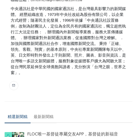
中央通訊社是中華民國的國家通訊社，是台灣最具影響力的新聞媒
體。 經歷組織改造，1973年中央社改組為股份有限公司，以企業
方式經營；隨著民主化發展，1996年依據「中央通訊社設置條
例」改制為財團法人，定位為全民共有的國家通訊社，獨立超然執
行三大法定任務： ．辦理國內外新聞報導業務，服務大眾傳播媒
體。 ．辦理國家對外新聞通訊業務，促進國際對台灣之瞭解。 ．
加強與國際新聞通訊社合作，增進國際新聞交流。 秉持「正確、
領先、客觀、翔實」的基本原則，中央社專業新聞團隊每天以中、
英、日文即時對外發出上千則新聞、照片、圖表、影音與資訊，是
台灣唯一多語文新聞媒體，服務對象從媒體客戶擴大為閱聽大眾；
從台灣民眾延伸至全球僑胞與讀者，充分扮演「台灣之眼，世界之
窗」。
精選新聞稿
最新新聞稿
FLOC唯一基督徒專屬交友APP，基督徒的新福音