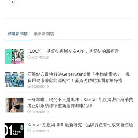
精選新聞稿
最新新聞稿
FLOC唯一基督徒專屬交友APP，基督徒的新福音
2021/03/29
石墨點穴最快解法GenerStand推「生物能電池」一機
多用健康兼顧能源韌性！募資將啟動填問卷抽好禮
2026/08/10
一杯咖啡，喝的不只是風味：Kantar 凱度揭密台灣消費
者正以永續標準重新選擇咖啡品牌
2026/08/10
Kantar 凱度與 JKR 最新研究 : 品牌資產有七成來自體驗
2026/08/10