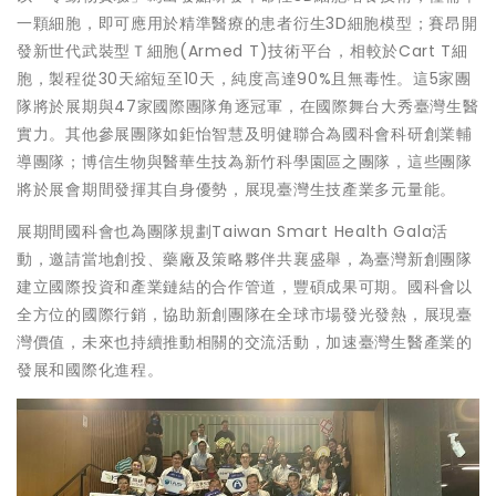
一顆細胞，即可應用於精準醫療的患者衍生3D細胞模型；賽昂開
發新世代武裝型Ｔ細胞(Armed T)技術平台，相較於Cart T細
胞，製程從30天縮短至10天，純度高達90%且無毒性。這5家團
隊將於展期與47家國際團隊角逐冠軍，在國際舞台大秀臺灣生醫
實力。其他參展團隊如鉅怡智慧及明健聯合為國科會科研創業輔
導團隊；博信生物與醫華生技為新竹科學園區之團隊，這些團隊
將於展會期間發揮其自身優勢，展現臺灣生技產業多元量能。
展期間國科會也為團隊規劃Taiwan Smart Health Gala活
動，邀請當地創投、藥廠及策略夥伴共襄盛舉，為臺灣新創團隊
建立國際投資和產業鏈結的合作管道，豐碩成果可期。國科會以
全方位的國際行銷，協助新創團隊在全球市場發光發熱，展現臺
灣價值，未來也持續推動相關的交流活動，加速臺灣生醫產業的
發展和國際化進程。