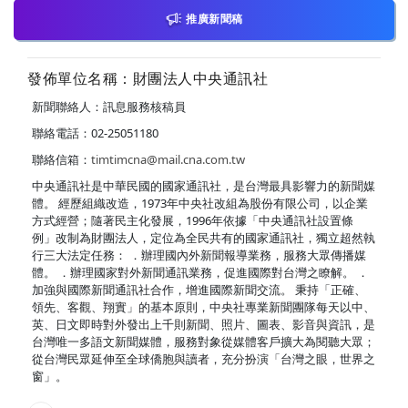
推廣新聞稿
發佈單位名稱：財團法人中央通訊社
新聞聯絡人：訊息服務核稿員
聯絡電話：02-25051180
聯絡信箱：
timtimcna@mail.cna.com.tw
中央通訊社是中華民國的國家通訊社，是台灣最具影響力的新聞媒
體。 經歷組織改造，1973年中央社改組為股份有限公司，以企業
方式經營；隨著民主化發展，1996年依據「中央通訊社設置條
例」改制為財團法人，定位為全民共有的國家通訊社，獨立超然執
行三大法定任務： ．辦理國內外新聞報導業務，服務大眾傳播媒
體。 ．辦理國家對外新聞通訊業務，促進國際對台灣之瞭解。 ．
加強與國際新聞通訊社合作，增進國際新聞交流。 秉持「正確、
領先、客觀、翔實」的基本原則，中央社專業新聞團隊每天以中、
英、日文即時對外發出上千則新聞、照片、圖表、影音與資訊，是
台灣唯一多語文新聞媒體，服務對象從媒體客戶擴大為閱聽大眾；
從台灣民眾延伸至全球僑胞與讀者，充分扮演「台灣之眼，世界之
窗」。