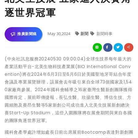
逐世界冠軍
May 30,2024
新聞
新聞時事
推廣新聞稿
(中央社訊息服務20240530 09:00:04)全球生技界每年最大的
產業活動平台-北美生物科技產業展(BIO International Conv
ention)將在2024年6月3日至6月6日於美國聖地牙哥結合年度
會議及專業展覽辦理，該展會去年吸引來自全球73個國家及1,54
0家廠商參展。2024年國科會輔導之16家臺灣生醫新創團隊獲得
國際肯定，展前即傳捷報，長弘生醫、欣揚生醫、博信生技、方
圓細胞及賽昂生醫等5家新創公司成功進入北美生技展新創總決
賽Start-Up Stadium，這些入圍團隊將在展會期間與來自各國
的團隊角逐世界冠軍。
國科會產學處許增如處長日前出席展前Bootcamp表達對新創團