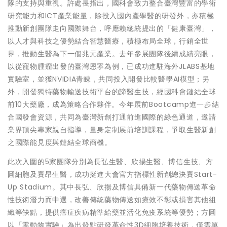
隊的支持與重視。許處長指出，國科會致力整合臺灣豐富的學術
研究能力和ICT產業能量，除投入國內產學醫的研發外，亦積極
推動新創團隊走向國際舞台，呼應賴總統提出的「健康臺灣」，
以人才與科技之優勢結合智慧醫療，積極布局全球，行銷全世
界，推動生醫為下一個兆元產業。去年參展團隊後續成績亮眼，
以從寵物腫瘤出發的臺灣恩寧為例，已成功進駐海外JLABS基地
實驗室，並獲NVIDIA青睞，共同投入開發比較醫學AI模型；另
外，開發獨特藥物輸送技術平台的諦醫生技，經國科會鏈結全球
前10大藥廠，成為策略合作夥伴。今年展前Bootcamp進一步結
合國發會資源，共同為臺灣新創打通前進國際的綠色通道，邀請
業界頂尖專家親自指導，量身定制展前培訓課程，爭取生醫新創
之國際能見度與鏈結全球商機。
此次入圍的5家團隊分別為長弘生醫、欣揚生醫、博信生技、方
圓細胞及賽昂生醫，成功挺進大會官方指標性新創總決賽Start-
Up Stadium。其中長弘、欣揚及博信具備新一代藥物傳送革命
性技術潛力而中選，改善傳統藥物傳送如療效不彰或損害其他組
織等缺點，提供癌症疾病精準給藥並活化免疫系統等優勢；方圓
以「零動物實驗」為出發點研發革命性3D細胞培養技術，僅需單