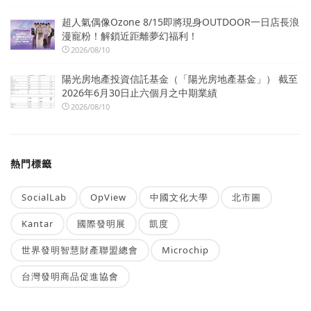
超人氣偶像Ozone 8/15即將現身OUTDOOR一日店長浪
漫寵粉！解鎖近距離夢幻福利！
2026/08/10
陽光房地產投資信託基金（「陽光房地產基金」） 截至
2026年6月30日止六個月之中期業績
2026/08/10
熱門標籤
SocialLab
OpView
中國文化大學
北市圖
Kantar
國際發明展
凱度
世界發明智慧財產聯盟總會
Microchip
台灣發明商品促進協會