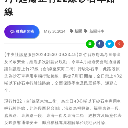
線
May 30,2024
新聞
新聞時事
推廣新聞稿
(中央社訊息服務20240530 09:33:45)新竹縣政府為考量學童
及民眾安全，經過多次討論及現勘，今年4月經道安會報通過審
議決議廢止竹22線（台1線至東海二街）行駛砂石車，此路段原
先為砂石車專用車輛行駛路線，將從7月1日開始，全日禁止43公
噸以下砂石車行駛該路線，全面保障學生及民眾通學、通勤安
全。
現行竹22（台1線至東海二街）為全日43公噸以下砂石車專用車
輛行駛路線，此路段西起台1線，沿線為福興路、福興東路一段、
嘉興路、東興路一段、東海一街及東海二街，經校方及民意代表
反映影響通學安全，縣府積極邀集相關單位現勘及討論。