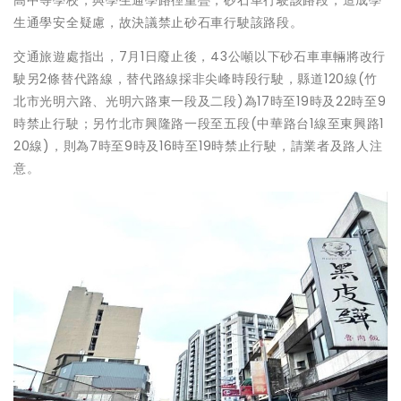
高中等學校，與學生通學路徑重疊，砂石車行駛該路段，造成學
生通學安全疑慮，故決議禁止砂石車行駛該路段。
交通旅遊處指出，7月1日廢止後，43公噸以下砂石車車輛將改行
駛另2條替代路線，替代路線採非尖峰時段行駛，縣道120線(竹
北市光明六路、光明六路東一段及二段)為17時至19時及22時至9
時禁止行駛；另竹北市興隆路一段至五段(中華路台1線至東興路1
20線)，則為7時至9時及16時至19時禁止行駛，請業者及路人注
意。