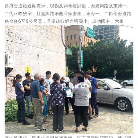
縣府交通旅遊處表示，現勘及開會檢討後，因嘉興路及東海一、
二街路幅狹窄，且嘉興路兩側商家密集，東海一、二街部分道路
狹窄僅6至9公尺寬，且沿線行經光明國小、成功國中、六家