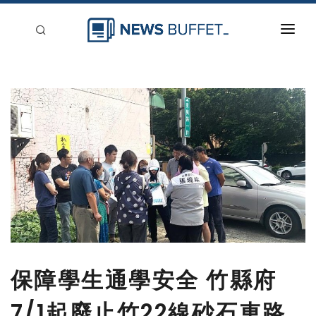
回到首頁
新聞稿分類
登入
刊登
保障學生通學安全 竹縣府
7/1起廢止竹22線砂石車路