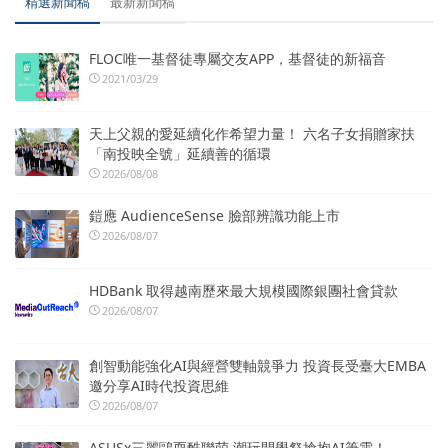
精選新聞稿
最新新聞稿
FLOC唯一基督徒專屬交友APP，基督徒的新福音
2021/03/29
天上父親的愛延續化作希望力量！ 六名子女捐贈家扶
「南投映全號」延續善的循環
2026/08/08
鎧應 AudienceSense 臉部辨識功能上市
2026/08/07
HDBank 取得越南歷來最大規模國際銀團社會貸款
2026/08/07
創智動能強化AI與經營雙軸競爭力 投資長受臺大EMBA
邀分享AI時代投資思維
2026/08/07
ASUSx三麗鷗耍酷聯萌 潮玩開學祭搶抱AI筆電！