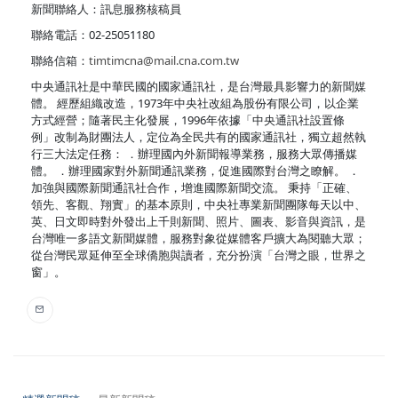
新聞聯絡人：訊息服務核稿員
聯絡電話：02-25051180
聯絡信箱：
timtimcna@mail.cna.com.tw
中央通訊社是中華民國的國家通訊社，是台灣最具影響力的新聞媒
體。 經歷組織改造，1973年中央社改組為股份有限公司，以企業
方式經營；隨著民主化發展，1996年依據「中央通訊社設置條
例」改制為財團法人，定位為全民共有的國家通訊社，獨立超然執
行三大法定任務： ．辦理國內外新聞報導業務，服務大眾傳播媒
體。 ．辦理國家對外新聞通訊業務，促進國際對台灣之瞭解。 ．
加強與國際新聞通訊社合作，增進國際新聞交流。 秉持「正確、
領先、客觀、翔實」的基本原則，中央社專業新聞團隊每天以中、
英、日文即時對外發出上千則新聞、照片、圖表、影音與資訊，是
台灣唯一多語文新聞媒體，服務對象從媒體客戶擴大為閱聽大眾；
從台灣民眾延伸至全球僑胞與讀者，充分扮演「台灣之眼，世界之
窗」。