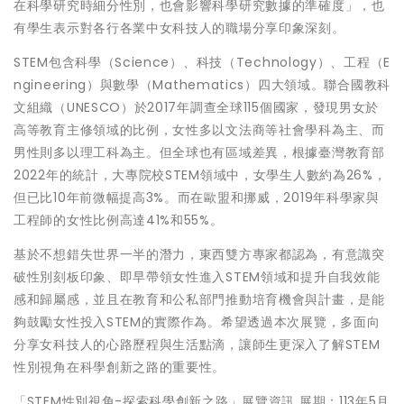
在科學研究時細分性別，也會影響科學研究數據的準確度」，也
有學生表示對各行各業中女科技人的職場分享印象深刻。
STEM包含科學（Science）、科技（Technology）、工程（E
ngineering）與數學（Mathematics）四大領域。聯合國教科
文組織（UNESCO）於2017年調查全球115個國家，發現男女於
高等教育主修領域的比例，女性多以文法商等社會學科為主、而
男性則多以理工科為主。但全球也有區域差異，根據臺灣教育部
2022年的統計，大專院校STEM領域中，女學生人數約為26%，
但已比10年前微幅提高3%。而在歐盟和挪威，2019年科學家與
工程師的女性比例高達41%和55%。
基於不想錯失世界一半的潛力，東西雙方專家都認為，有意識突
破性別刻板印象、即早帶領女性進入STEM領域和提升自我效能
感和歸屬感，並且在教育和公私部門推動培育機會與計畫，是能
夠鼓勵女性投入STEM的實際作為。希望透過本次展覽，多面向
分享女科技人的心路歷程與生活點滴，讓師生更深入了解STEM
性別視角在科學創新之路的重要性。
「STEM性別視角-探索科學創新之路」展覽資訊 展期：113年5月