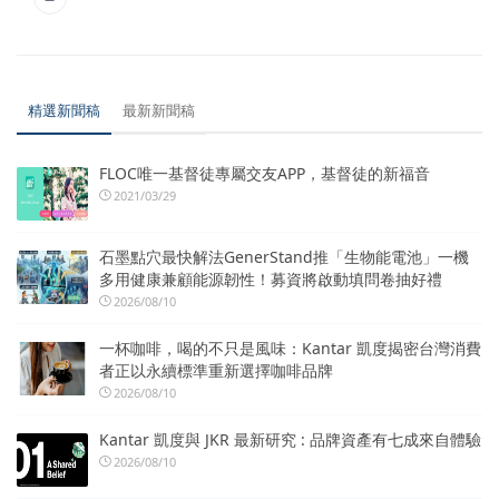
精選新聞稿
最新新聞稿
FLOC唯一基督徒專屬交友APP，基督徒的新福音
2021/03/29
石墨點穴最快解法GenerStand推「生物能電池」一機
多用健康兼顧能源韌性！募資將啟動填問卷抽好禮
2026/08/10
一杯咖啡，喝的不只是風味：Kantar 凱度揭密台灣消費
者正以永續標準重新選擇咖啡品牌
2026/08/10
Kantar 凱度與 JKR 最新研究 : 品牌資產有七成來自體驗
2026/08/10