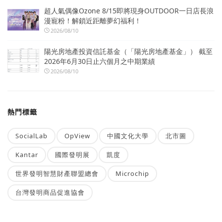
超人氣偶像Ozone 8/15即將現身OUTDOOR一日店長浪
漫寵粉！解鎖近距離夢幻福利！
2026/08/10
陽光房地產投資信託基金（「陽光房地產基金」） 截至
2026年6月30日止六個月之中期業績
2026/08/10
熱門標籤
SocialLab
OpView
中國文化大學
北市圖
Kantar
國際發明展
凱度
世界發明智慧財產聯盟總會
Microchip
台灣發明商品促進協會