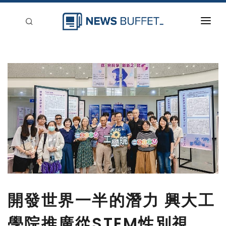
回到首頁
新聞稿分類
登入
刊登
開發世界一半的潛力 興大工
學院推廣從STEM性別視