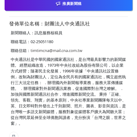
推廣新聞稿
發佈單位名稱：財團法人中央通訊社
新聞聯絡人：訊息服務核稿員
聯絡電話：02-25051180
聯絡信箱：
timtimcna@mail.cna.com.tw
中央通訊社是中華民國的國家通訊社，是台灣最具影響力的新聞媒
體。 經歷組織改造，1973年中央社改組為股份有限公司，以企業
方式經營；隨著民主化發展，1996年依據「中央通訊社設置條
例」改制為財團法人，定位為全民共有的國家通訊社，獨立超然執
行三大法定任務： ．辦理國內外新聞報導業務，服務大眾傳播媒
體。 ．辦理國家對外新聞通訊業務，促進國際對台灣之瞭解。 ．
加強與國際新聞通訊社合作，增進國際新聞交流。 秉持「正確、
領先、客觀、翔實」的基本原則，中央社專業新聞團隊每天以中、
英、日文即時對外發出上千則新聞、照片、圖表、影音與資訊，是
台灣唯一多語文新聞媒體，服務對象從媒體客戶擴大為閱聽大眾；
從台灣民眾延伸至全球僑胞與讀者，充分扮演「台灣之眼，世界之
窗」。