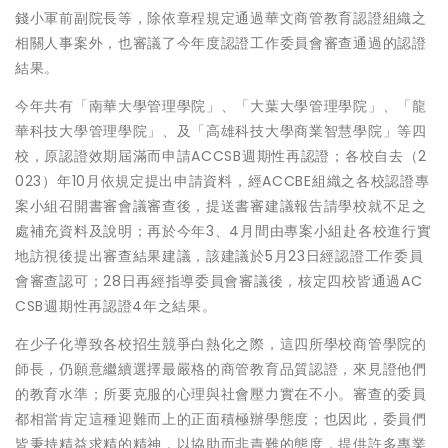
錢小軍前副院長等，除依章程規定通過華文商管教育認證組織之
相關人事案外，也審議了今年度認證工作委員會審查通過的認證
結果。
今年共有「南華大學管理學院」、「大葉大學管理學院」、「龍
華科技大學管理學院」、及「高雄科技大學商業智慧學院」等四
校，原認證效期屆滿而申請ACCSB週期性再認證；各校自去（2
023）年10月依規定提出申請資料，經ACCBE組織之各校認證專
案小組召開書審會議審查後，提送書審建議報告請學校就不足之
處補充資料及說明；再於今年3、4月間由專案小組赴各校進行實
地訪視後提出審查結果建議，該建議於5月23日經認證工作委員
會審查認可；28日再經指導委員會審議後，核定四校皆通過AC
CSB週期性再認證4年之結果。
在少子化導致各校招生競爭白熱化之際，這四所學校商管學院的
師長，仍願意繼續選擇最嚴格的商管教育品質認證，來見證他們
的教育水準；所要克服的心理與社會壓力實在不小。審查的委員
都相當肯定這種迎難而上的正面積極辦學態度；也因此，委員們
皆秉持精益求精的精神，以協助而非責難的態度，提供許多專業