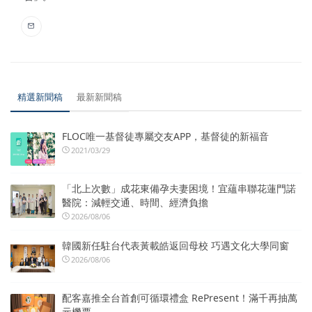
精選新聞稿
最新新聞稿
FLOC唯一基督徒專屬交友APP，基督徒的新福音
2021/03/29
「北上次數」成花東備孕夫妻困境！宜蘊串聯花蓮門諾
醫院：減輕交通、時間、經濟負擔
2026/08/06
韓國新任駐台代表黃載皓返回母校 巧遇文化大學同窗
2026/08/06
配客嘉推全台首創可循環禮盒 RePresent！滿千再抽萬
元機票