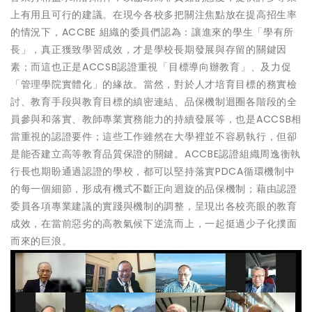
上有用且可行的建議。在現今各校多把關注焦點放在提高招生率
的情況下，ACCBE 組織的委員們認為：讓進來的學生「學有所
長」，真正獲致學習成效，才是學校長期發展與存留的關鍵因
素；而這也正是ACCSB認證重視「目標導向辦教育」、及力促
「管理學院實體化」的緣故。當然，對於人才培育目標的務實檢
討、教育手段與教育目標的縝密連結、品保機制迴圈各階段的全
員參與和落實、教師專業實務能力的持續發展等，也是ACCSB相
當重視的認證要件；這些工作雖然在大學裡並不容易執行，但卻
是能否建立高等教育品質保證的關鍵。ACCBE認證組織周逸衡執
行長也期盼通過認證的學校，都可以堅持落實PDCA循環機制中
的每一個細節，形成有機式不斷正向迴旋的品保機制；藉由認證
委員各項專業建議的實踐與機制的調整，呈現出各校亮眼的教育
成效，在當前惡劣的高教氣候下逆流而上，一起挺過少子化撲面
而來的巨浪。