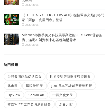
2026/08/06
《THE KING OF FIGHTERS AFK》操控翠綠火焰的格鬥
家「阿修．克里門森」登場
2026/08/06
Microchip攜手美光科技展示高效能PCIe Gen6儲存架
構，滿足AI與資料中心基礎架構需求
2026/08/06
熱門標籤
台灣發明商品促進協會
世界發明智慧財產聯盟總會
北市圖
國際發明展
JDIE日本設計創意暨發明展
OpView
SocialLab
中國文化大學
韓國WICO世界發明創新競賽
永春分館