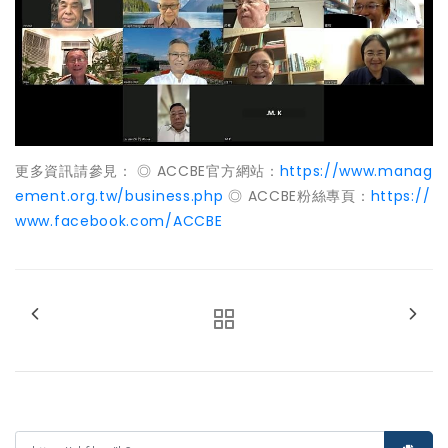
更多資訊請參見： ◎ ACCBE官方網站：
https://www.manag
ement.org.tw/business.php
◎ ACCBE粉絲專頁：
https://
www.facebook.com/ACCBE