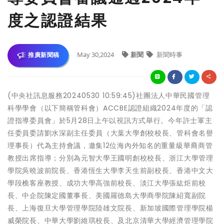
度之認證結果
May 30,2024
新聞
新聞時事
推廣新聞稿
(中央社訊息服務20240530 10:59:45)社團法人中華民國管理
科學學會（以下簡稱管科會）ACCBE認證組織2024年度的「認
證指導委員會」於5月28日上午以視訊方式舉行。今年許士軍主
任委員委請劉水深副主任委員（大葉大學創校校長、管科會名譽
理事長）代為主持會議，邀集12位海內外知名的重量級華裔商管
教授出席指導；分別為元智大學王國明創校校長、浙江大學管理
學院吳曉波前院長、香港恆生大學李天生前副校長、香港中文大
學段樵客座教授、成功大學高強前校長、淡江大學張紘炬前校
長、中企院陳定國董事長、美國羅德島大學商學院陳紹寬副院
長、上海復旦大學管理學院陸雄文院長、新加坡國際管理學院楊
威榮院長、中華大學劉維琪校長、及北京清華大學經濟管理學院