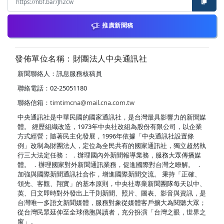
推廣新聞稿
發佈單位名稱：財團法人中央通訊社
新聞聯絡人：訊息服務核稿員
聯絡電話：02-25051180
聯絡信箱：
timtimcna@mail.cna.com.tw
中央通訊社是中華民國的國家通訊社，是台灣最具影響力的新聞媒
體。 經歷組織改造，1973年中央社改組為股份有限公司，以企業
方式經營；隨著民主化發展，1996年依據「中央通訊社設置條
例」改制為財團法人，定位為全民共有的國家通訊社，獨立超然執
行三大法定任務： ．辦理國內外新聞報導業務，服務大眾傳播媒
體。 ．辦理國家對外新聞通訊業務，促進國際對台灣之瞭解。 ．
加強與國際新聞通訊社合作，增進國際新聞交流。 秉持「正確、
領先、客觀、翔實」的基本原則，中央社專業新聞團隊每天以中、
英、日文即時對外發出上千則新聞、照片、圖表、影音與資訊，是
台灣唯一多語文新聞媒體，服務對象從媒體客戶擴大為閱聽大眾；
從台灣民眾延伸至全球僑胞與讀者，充分扮演「台灣之眼，世界之
窗」。