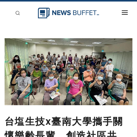
回到首頁
新聞稿分類
登入
刊登
台塩生技x臺南大學攜手關
懷樂齡長輩 創造社區共