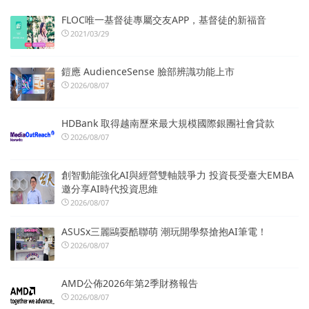
FLOC唯一基督徒專屬交友APP，基督徒的新福音
2021/03/29
鎧應 AudienceSense 臉部辨識功能上市
2026/08/07
HDBank 取得越南歷來最大規模國際銀團社會貸款
2026/08/07
創智動能強化AI與經營雙軸競爭力 投資長受臺大EMBA
邀分享AI時代投資思維
2026/08/07
ASUSx三麗鷗耍酷聯萌 潮玩開學祭搶抱AI筆電！
2026/08/07
AMD公佈2026年第2季財務報告
2026/08/07