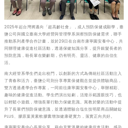
2025年起台灣將邁向「超高齡社會」，成人預防保健成顯學，臺
鹽公司與國立臺南大學經營與管理學系洞察預防保健需求，聯手
推動系列產學合作計畫，並於29日在台南市康寧園安養中心，共
同辦理健康促進社區活動，透過保健知識分享，提升銀髮長者的
預防意識，盼長輩在樂齡期，仍有明亮、靈活、健康的自信生
活。
南大經管系學生們走出校門，以創新的方式為傳統社區活動注入
了青春和活力，臺鹽公司則分享專業保健觀念並提供體驗商品，
雙方透過產學合作專案，一同前往康寧園安養中心，舉辦精彩、
趣味的健康促進活動。學生們演出短劇，活潑示範護眼技巧，也
以輕鬆小遊戲，增強長輩行動力保健意識。寓教於樂的活動中提
升了長輩們預防保健意識，並透過體驗台塩生技明星商品關鍵錠
PLUS、膠原葉黃素軟膠囊增加健康硬實力，落實正向共好。
康寧園安養中心長輩分享，藉由充實溫馨的健康促進活動，感染