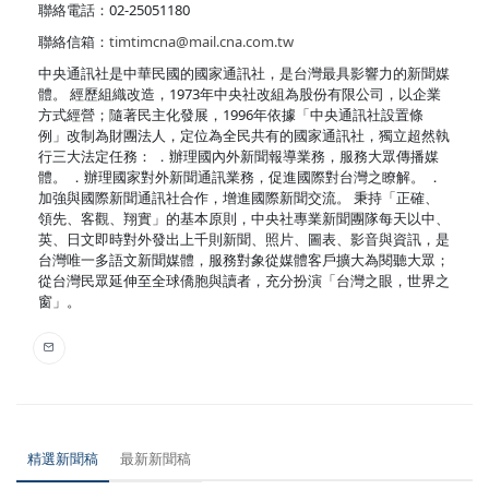
聯絡電話：02-25051180
聯絡信箱：
timtimcna@mail.cna.com.tw
中央通訊社是中華民國的國家通訊社，是台灣最具影響力的新聞媒
體。 經歷組織改造，1973年中央社改組為股份有限公司，以企業
方式經營；隨著民主化發展，1996年依據「中央通訊社設置條
例」改制為財團法人，定位為全民共有的國家通訊社，獨立超然執
行三大法定任務： ．辦理國內外新聞報導業務，服務大眾傳播媒
體。 ．辦理國家對外新聞通訊業務，促進國際對台灣之瞭解。 ．
加強與國際新聞通訊社合作，增進國際新聞交流。 秉持「正確、
領先、客觀、翔實」的基本原則，中央社專業新聞團隊每天以中、
英、日文即時對外發出上千則新聞、照片、圖表、影音與資訊，是
台灣唯一多語文新聞媒體，服務對象從媒體客戶擴大為閱聽大眾；
從台灣民眾延伸至全球僑胞與讀者，充分扮演「台灣之眼，世界之
窗」。
精選新聞稿
最新新聞稿