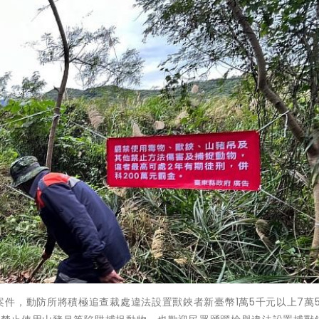
件，動防所將積極追查裁處違法設置獸鋏者新臺幣1萬5千元以上7萬