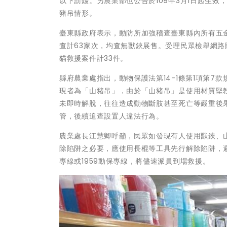
以下罰鍰。另農業部也公告於109年3月1日起生
豬吊情形。
臺東縣政府表示，動防所加強稽查臺東縣內所有五金
查計63家次，均查無獸鋏展售。受理民眾檢舉網路
貓救援案件計33件。
縣府農業處指出，動物保護法第14-1條第1項第
現者為「山豬吊」，由於「山豬吊」是使用材質堅
未即時解脫，往往造成動物斷肢甚至死亡等嚴重後
管，後續追查設置人違法行為。
農業處長江慧卿呼籲，民眾如發現有人使用獸鋏、山豬
除陷阱之必要，應使用長棍等工具先行解除陷阱，避
專線或1959動保專線，將儘速派員到場救援。