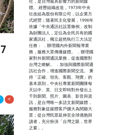
社，是台灣最具影響力的新聞媒
體。 經歷組織改造，1973年中央
社改組為股份有限公司，以企業方
式經營；隨著民主化發展，1996年
依據「中央通訊社設置條例」改制
為財團法人，定位為全民共有的國
家通訊社，獨立超然執行三大法定
任務： ．辦理國內外新聞報導業
7
務，服務大眾傳播媒體。 ．辦理國
家對外新聞通訊業務，促進國際對
台灣之瞭解。 ．加強與國際新聞通
訊社合作，增進國際新聞交流。 秉
持「正確、領先、客觀、翔實」的
基本原則，中央社專業新聞團隊每
天以中、英、日文即時對外發出上
千則新聞、照片、圖表、影音與資
訊，是台灣唯一多語文新聞媒體，
服務對象從媒體客戶擴大為閱聽大
眾；從台灣民眾延伸至全球僑胞與
讀者，充分扮演「台灣之眼，世界
之窗」。