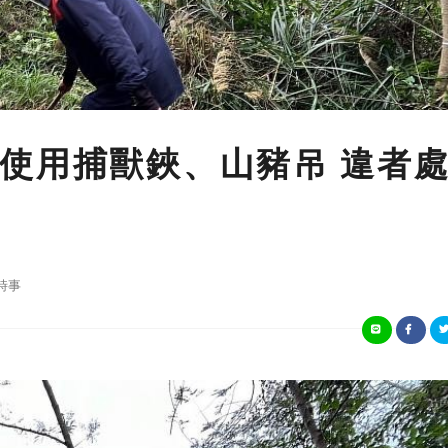
使用捕獸鋏、山豬吊 違者處
時事