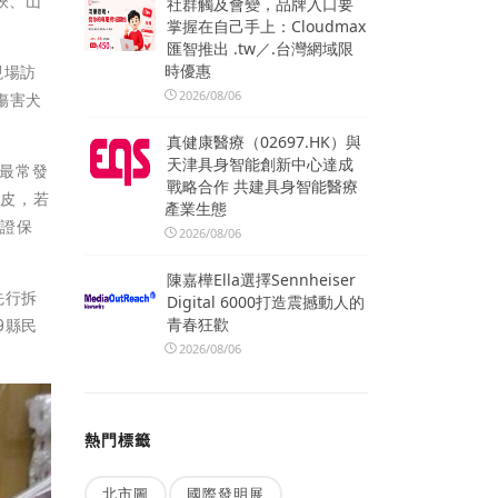
鋏、山
社群觸及會變，品牌入口要
掌握在自己手上：Cloudmax
匯智推出 .tw／.台灣網域限
時優惠
現場訪
2026/08/06
傷害犬
真健康醫療（02697.HK）與
天津具身智能創新中心達成
，最常發
戰略合作 共建具身智能醫療
表皮，若
產業生態
物證保
2026/08/06
陳嘉樺Ella選擇Sennheiser
先行拆
Digital 6000打造震撼動人的
青春狂歡
9縣民
2026/08/06
熱門標籤
北市圖
國際發明展