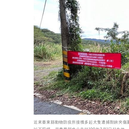
近來臺東縣動物防疫所接獲多起犬隻遭捕獸鋏夾傷案