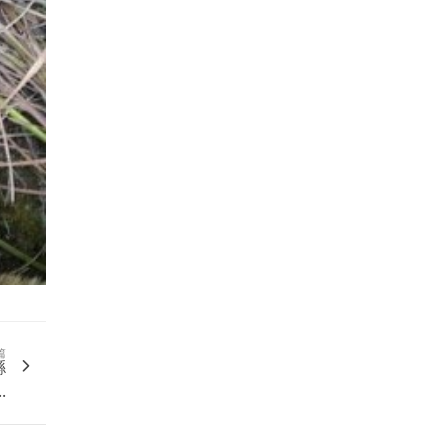
篇
縣
.