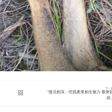
下一
「慢活創深」挖掘產業創生魅力 臺東
府..