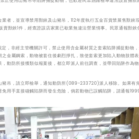
效，禁止使用山豬吊等陷阱捕捉動物，也歡迎民眾踴躍檢舉違法設置捕獸
業者，並宣導禁用獸鋏及山豬吊，112年度執行五金百貨禁展售獸鋏
販賣獸鋏1件，經查證該店家業已歇業無違法營業情事。民眾通報獸鋏
7款規定，非經主管機關許可，禁止使用含金屬材質之套索陷阱捕捉動物
韌之金屬鋼索，動物被套住後劇烈掙扎，致使套索更加陷入動物肢體
果，動防所接獲類似報案後，都立即派人前往調查，並帶回陷阱作為
吊，請立即檢舉，通知動防所(089-233720)派人移除。如果有
免用手直接碰觸陷阱而發生危險，倘若動物已誤觸陷阱，請通報199