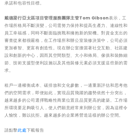
承諾和包容性目標。
戴德梁行亞太區項目管理服務團隊主管
Tom Gibson
表示，工
作場所格局不斷演變，公司需努力保持和提高生產力、連線性和
員工幸福感，同時不斷面臨挑戰和擁抱新的契機。對資金支出的
審查從來都很嚴格，在工作場所和辦公室裝修決策中，公司必須
更加睿智、更富有創造性。現在辦公室擔當著社交互動、社區建
設和創新的中心，因而其空間類型、大小和佈局、傢俱和裝飾細
節、技術支援型便利設施以及其他裝修元素必須支援這些新的需
求。
租戶一邊權衡成本、碳排放和文化參數，一邊重新評估和思考他
們的空間需求，即便如此，實現品質飛躍的趨勢依然十分突出，
越來越多的公司選擇戰略性商業位置且品質更高的建築。工作場
所環境要足夠吸引人，使人們願意經常來到辦公室，因為這裡令
人愉悅，難以抗拒。越來越多的企業將營造這樣的辦公空間。
請點擊
此處
下載報告