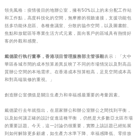
領先風格：疫情後目的地辦公室，擁有50%以上的未分配工作站
和工作點，高度科技化的空間，無摩擦的視聽連接，支援功能包
括多功能休息區、各種會議室、分散的協作空間，以及圖書館、
焦點和放鬆區等專業生活方式元素，面向客戶的區域具有熱情好
客的外觀和感覺。
戴德梁行執行董事，香港項目管理服務部主管張毅
表示：「大中
華區各城市間的成本預算差異反映了不同的市場情況以及對高品
質辦公空間的本地需求。在香港成本預算較高，足見空間成本高
和對高端裝修的重視。」
創造辦公室價值是關注生產力和幸福感最重要的考量因素。
戴德梁行去年就指出，在居家辦公和辦公室辦公之間找到平衡，
以及如何讓正確的設計促進這種平衡 ，仍然是大多數亞太區市場
的重要話題。今天，這一討論仍很重要，實際上該話題已經拓展
到如何解除更多顧慮，如生產力水準下降、幸福感降低、零排放