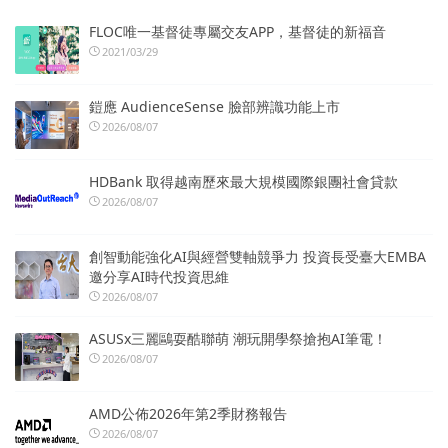
FLOC唯一基督徒專屬交友APP，基督徒的新福音
2021/03/29
鎧應 AudienceSense 臉部辨識功能上市
2026/08/07
HDBank 取得越南歷來最大規模國際銀團社會貸款
2026/08/07
創智動能強化AI與經營雙軸競爭力 投資長受臺大EMBA
邀分享AI時代投資思維
2026/08/07
ASUSx三麗鷗耍酷聯萌 潮玩開學祭搶抱AI筆電！
2026/08/07
AMD公佈2026年第2季財務報告
2026/08/07