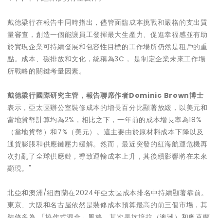
戴德梁行在報告中同時指出，儘管面臨成本挑戰和嚴格的支出質
量審查，創造一個能讓員工發揮最大生產力、促進幸福感並有助
於實現企業可持續發展和包容性目標的工作場所仍然是租戶的重
點。成本、碳排放和文化，統稱為3C， 是制定企業未來工作場
所戰略的關鍵考量因素。
戴德梁行國際研究主管，報告聯席作者
Dominic Brown
博士
表示，亞太區辦公室裝修成本的增長百分比顯著放緩，以美元和
當地貨幣計算均為2%，相比之下，一年前的成本增長率為18%
（當地貨幣）和7%（美元）。這主要由於原材料成本下降以及
通貨膨脹和供應鏈壓力緩解。然而，最近突發的紅海航運危機再
次打亂了全球供應鏈，導致運輸成本上升，其後續影響將在未來
顯現。"
北亞和澳洲/紐西蘭在2024年亞太區成本排名中持續顯著靠前。
東京、大阪和名古屋依然是裝修成本預算最高的前三個市場，其
裝修多為 「協作式混合」風格。其次是坎培拉（澳洲）和奧克蘭