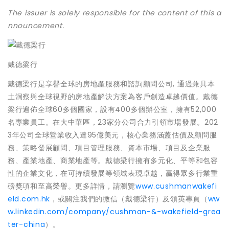
The issuer is solely responsible for the content of this a
nnouncement.
戴德梁行
戴德梁行是享譽全球的房地產服務和諮詢顧問公司, 通過兼具本
土洞察與全球視野的房地產解決方案為客戶創造卓越價值。戴德
梁行遍佈全球60多個國家，設有400多個辦公室，擁有52,000
名專業員工。在大中華區，23家分公司合力引領市場發展。202
3年公司全球營業收入達95億美元，核心業務涵蓋估價及顧問服
務、策略發展顧問、項目管理服務、資本市場、項目及企業服
務、產業地產、商業地產等。戴德梁行擁有多元化、平等和包容
性的企業文化，在可持續發展等領域表現卓越，贏得眾多行業重
磅獎項和至高榮譽。更多詳情，請瀏覽
www.cushmanwakefi
eld.com.hk
，或關注我們的微信（戴德梁行）及領英專頁（
ww
w.linkedin.com/company/cushman-&-wakefield-grea
ter-china
）。