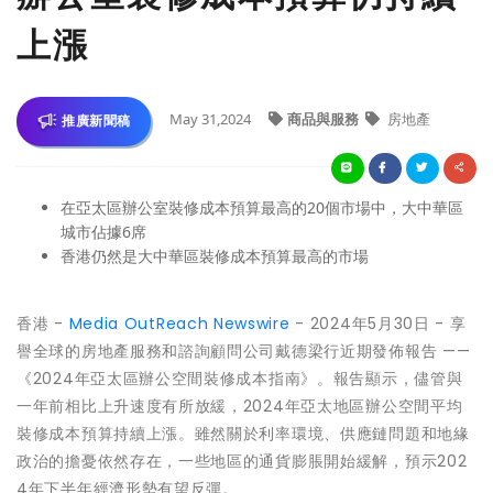
上漲
May 31,2024
商品與服務
房地產
推廣新聞稿
在亞太區辦公室裝修成本預算最高的20個市場中，大中華區
城市佔據6席
香港仍然是大中華區裝修成本預算最高的市場
香港 -
Media OutReach Newswire
- 2024年5月30日 - 享
譽全球的房地產服務和諮詢顧問公司戴德梁行近期發佈報告 ——
《2024年亞太區辦公空間裝修成本指南》。報告顯示，儘管與
一年前相比上升速度有所放緩，2024年亞太地區辦公空間平均
裝修成本預算持續上漲。雖然關於利率環境、供應鏈問題和地緣
政治的擔憂依然存在，一些地區的通貨膨脹開始緩解，預示202
4年下半年經濟形勢有望反彈。