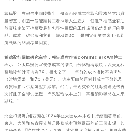
戴德梁行在報告中同時指出，儘管面臨成本挑戰和嚴格的支出質
量審查，創造一個能讓員工發揮最大生產力、促進幸福感並有助
於實現企業可持續發展和包容性目標的工作場所仍然是租戶的重
點。成本、碳排放和文化，統稱為3C， 是制定企業未來工作場
所戰略的關鍵考量因素。
戴德梁行國際研究主管，報告聯席作者
Dominic Brown
博士
表示，亞太區辦公室裝修成本的增長百分比顯著放緩，以美元和
當地貨幣計算均為2%，相比之下，一年前的成本增長率為18%
（當地貨幣）和7%（美元）。這主要由於原材料成本下降以及
通貨膨脹和供應鏈壓力緩解。然而，最近突發的紅海航運危機再
次打亂了全球供應鏈，導致運輸成本上升，其後續影響將在未來
顯現。"
北亞和澳洲/紐西蘭在2024年亞太區成本排名中持續顯著靠前。
東京、大阪和名古屋依然是裝修成本預算最高的前三個市場，其
裝修多為 「協作式混合」風格。其次是坎培拉（澳洲）和奧克蘭