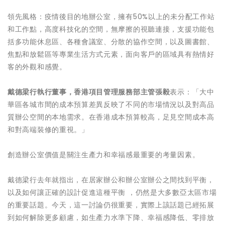
領先風格：疫情後目的地辦公室，擁有50%以上的未分配工作站
和工作點，高度科技化的空間，無摩擦的視聽連接，支援功能包
括多功能休息區、各種會議室、分散的協作空間，以及圖書館、
焦點和放鬆區等專業生活方式元素，面向客戶的區域具有熱情好
客的外觀和感覺。
戴德梁行執行董事，香港項目管理服務部主管張毅
表示：「大中
華區各城市間的成本預算差異反映了不同的市場情況以及對高品
質辦公空間的本地需求。在香港成本預算較高，足見空間成本高
和對高端裝修的重視。」
創造辦公室價值是關注生產力和幸福感最重要的考量因素。
戴德梁行去年就指出，在居家辦公和辦公室辦公之間找到平衡，
以及如何讓正確的設計促進這種平衡 ，仍然是大多數亞太區市場
的重要話題。今天，這一討論仍很重要，實際上該話題已經拓展
到如何解除更多顧慮，如生產力水準下降、幸福感降低、零排放