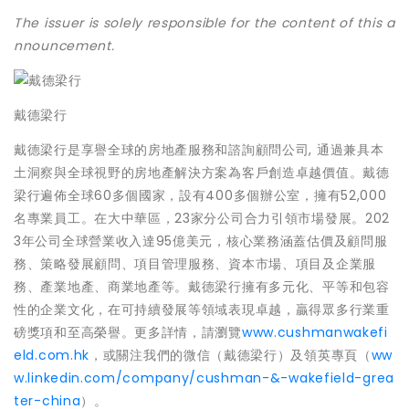
The issuer is solely responsible for the content of this a
nnouncement.
戴德梁行
戴德梁行是享譽全球的房地產服務和諮詢顧問公司, 通過兼具本
土洞察與全球視野的房地產解決方案為客戶創造卓越價值。戴德
梁行遍佈全球60多個國家，設有400多個辦公室，擁有52,000
名專業員工。在大中華區，23家分公司合力引領市場發展。202
3年公司全球營業收入達95億美元，核心業務涵蓋估價及顧問服
務、策略發展顧問、項目管理服務、資本市場、項目及企業服
務、產業地產、商業地產等。戴德梁行擁有多元化、平等和包容
性的企業文化，在可持續發展等領域表現卓越，贏得眾多行業重
磅獎項和至高榮譽。更多詳情，請瀏覽
www.cushmanwakefi
eld.com.hk
，或關注我們的微信（戴德梁行）及領英專頁（
ww
w.linkedin.com/company/cushman-&-wakefield-grea
ter-china
）。