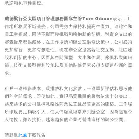
承諾和包容性目標。
戴德梁行亞太區項目管理服務團隊主管
Tom Gibson
表示，工
作場所格局不斷演變，公司需努力保持和提高生產力、連線性和
員工幸福感，同時不斷面臨挑戰和擁抱新的契機。對資金支出的
審查從來都很嚴格，在工作場所和辦公室裝修決策中，公司必須
更加睿智、更富有創造性。現在辦公室擔當著社交互動、社區建
設和創新的中心，因而其空間類型、大小和佈局、傢俱和裝飾細
節、技術支援型便利設施以及其他裝修元素必須支援這些新的需
求。
租戶一邊權衡成本、碳排放和文化參數，一邊重新評估和思考他
們的空間需求，即便如此，實現品質飛躍的趨勢依然十分突出，
越來越多的公司選擇戰略性商業位置且品質更高的建築。工作場
所環境要足夠吸引人，使人們願意經常來到辦公室，因為這裡令
人愉悅，難以抗拒。越來越多的企業將營造這樣的辦公空間。
請點擊
此處
下載報告