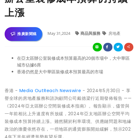
上漲
May 31,2024
商品與服務
房地產
推廣新聞稿
在亞太區辦公室裝修成本預算最高的20個市場中，大中華區
城市佔據6席
香港仍然是大中華區裝修成本預算最高的市場
香港 -
Media OutReach Newswire
- 2024年5月30日 - 享
譽全球的房地產服務和諮詢顧問公司戴德梁行近期發佈報告 ——
《2024年亞太區辦公空間裝修成本指南》。報告顯示，儘管與
一年前相比上升速度有所放緩，2024年亞太地區辦公空間平均
裝修成本預算持續上漲。雖然關於利率環境、供應鏈問題和地緣
政治的擔憂依然存在，一些地區的通貨膨脹開始緩解，預示202
4年下半年經濟形勢有望反彈。