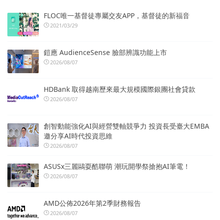
FLOC唯一基督徒專屬交友APP，基督徒的新福音
2021/03/29
鎧應 AudienceSense 臉部辨識功能上市
2026/08/07
HDBank 取得越南歷來最大規模國際銀團社會貸款
2026/08/07
創智動能強化AI與經營雙軸競爭力 投資長受臺大EMBA
邀分享AI時代投資思維
2026/08/07
ASUSx三麗鷗耍酷聯萌 潮玩開學祭搶抱AI筆電！
2026/08/07
AMD公佈2026年第2季財務報告
2026/08/07