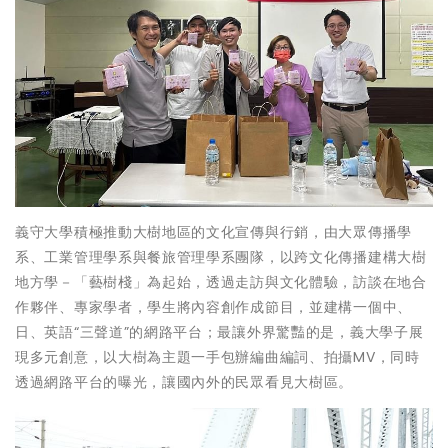
義守大學積極推動大樹地區的文化宣傳與行銷，由大眾傳播學
系、工業管理學系與餐旅管理學系團隊，以跨文化傳播建構大樹
地方學－「藝樹棧」為起始，透過走訪與文化體驗，訪談在地合
作夥伴、專家學者，學生將內容創作成節目，並建構一個中、
日、英語“三聲道”的網路平台；最讓外界驚豔的是，義大學子展
現多元創意，以大樹為主題一手包辦編曲編詞、拍攝MV，同時
透過網路平台的曝光，讓國內外的民眾看見大樹區。