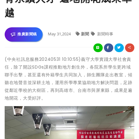
越
May 31,2024
新聞
新聞時事
推廣新聞稿
(中央社訊息服務20240531 10:10:55)義守大學實踐大學社會責
任，除了開設SDGs課程推動地方創生外，各院系所學生更跨域
聯手出擊，甚至還有外籍學生共同加入，師生團隊走出教室，傾
聽在地聲音並深耕土地，運用所學專業協助地方解決問題，足跡
從鄰近學校的大樹區，再到高雄市、台南市與屏東縣，成果是遍
地開花，大受好評。