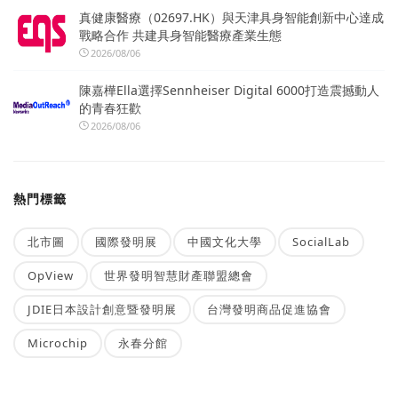
真健康醫療（02697.HK）與天津具身智能創新中心達成
戰略合作 共建具身智能醫療產業生態
2026/08/06
陳嘉樺Ella選擇Sennheiser Digital 6000打造震撼動人
的青春狂歡
2026/08/06
熱門標籤
北市圖
國際發明展
中國文化大學
SocialLab
OpView
世界發明智慧財產聯盟總會
JDIE日本設計創意暨發明展
台灣發明商品促進協會
Microchip
永春分館