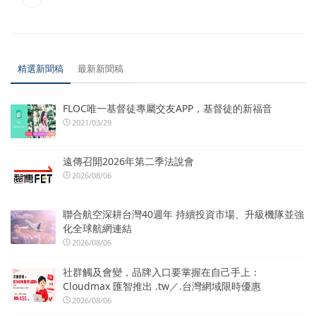
精選新聞稿
最新新聞稿
FLOC唯一基督徒專屬交友APP，基督徒的新福音
2021/03/29
遠傳召開2026年第二季法說會
2026/08/06
聯合航空深耕台灣40週年 持續投資市場、升級機隊並強
化全球航網連結
2026/08/06
社群觸及會變，品牌入口要掌握在自己手上：
Cloudmax 匯智推出 .tw／.台灣網域限時優惠
2026/08/06