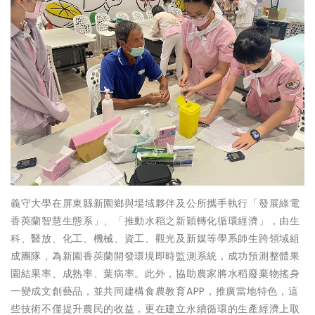
義守大學在屏東縣新園鄉與場域夥伴及公所攜手執行「發展綠電
香莢蘭智慧生態系」、「推動水稻之新穎轉化循環經濟」，由生
科、醫放、化工、機械、資工、觀光及新媒等學系師生跨領域組
成團隊，為新園香莢蘭開發環境即時監測系統，成功預測整體果
園結果率、成熟率、葉病率。此外，協助農家將水稻廢棄物搖身
一變成文創藝品，並共同建構食農教育APP，推廣當地特色，這
些技術不僅提升農民的收益，更在建立永續循環的生產經濟上取