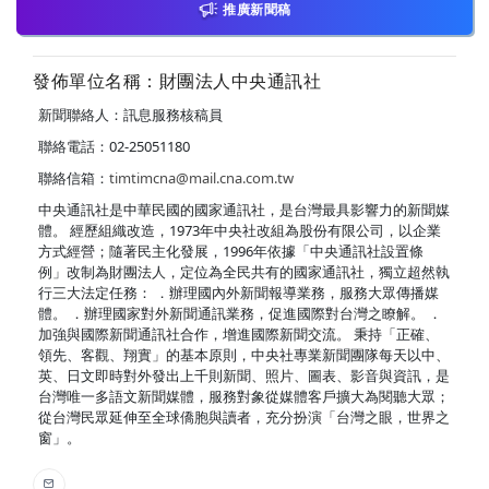
推廣新聞稿
發佈單位名稱：財團法人中央通訊社
新聞聯絡人：訊息服務核稿員
聯絡電話：02-25051180
聯絡信箱：
timtimcna@mail.cna.com.tw
中央通訊社是中華民國的國家通訊社，是台灣最具影響力的新聞媒
體。 經歷組織改造，1973年中央社改組為股份有限公司，以企業
方式經營；隨著民主化發展，1996年依據「中央通訊社設置條
例」改制為財團法人，定位為全民共有的國家通訊社，獨立超然執
行三大法定任務： ．辦理國內外新聞報導業務，服務大眾傳播媒
體。 ．辦理國家對外新聞通訊業務，促進國際對台灣之瞭解。 ．
加強與國際新聞通訊社合作，增進國際新聞交流。 秉持「正確、
領先、客觀、翔實」的基本原則，中央社專業新聞團隊每天以中、
英、日文即時對外發出上千則新聞、照片、圖表、影音與資訊，是
台灣唯一多語文新聞媒體，服務對象從媒體客戶擴大為閱聽大眾；
從台灣民眾延伸至全球僑胞與讀者，充分扮演「台灣之眼，世界之
窗」。