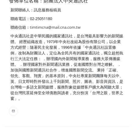
發佈單位名稱：財團法人中央通訊社
新聞聯絡人：訊息服務核稿員
聯絡電話：02-25051180
聯絡信箱：
timtimcna@mail.cna.com.tw
中央通訊社是中華民國的國家通訊社，是台灣最具影響力的新聞媒
體。 經歷組織改造，1973年中央社改組為股份有限公司，以企業
方式經營；隨著民主化發展，1996年依據「中央通訊社設置條
例」改制為財團法人，定位為全民共有的國家通訊社，獨立超然執
行三大法定任務： ．辦理國內外新聞報導業務，服務大眾傳播媒
體。 ．辦理國家對外新聞通訊業務，促進國際對台灣之瞭解。 ．
加強與國際新聞通訊社合作，增進國際新聞交流。 秉持「正確、
領先、客觀、翔實」的基本原則，中央社專業新聞團隊每天以中、
英、日文即時對外發出上千則新聞、照片、圖表、影音與資訊，是
台灣唯一多語文新聞媒體，服務對象從媒體客戶擴大為閱聽大眾；
從台灣民眾延伸至全球僑胞與讀者，充分扮演「台灣之眼，世界之
窗」。