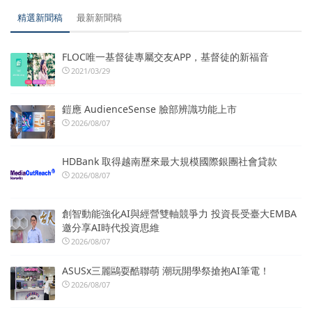
精選新聞稿
最新新聞稿
FLOC唯一基督徒專屬交友APP，基督徒的新福音
2021/03/29
鎧應 AudienceSense 臉部辨識功能上市
2026/08/07
HDBank 取得越南歷來最大規模國際銀團社會貸款
2026/08/07
創智動能強化AI與經營雙軸競爭力 投資長受臺大EMBA
邀分享AI時代投資思維
2026/08/07
ASUSx三麗鷗耍酷聯萌 潮玩開學祭搶抱AI筆電！
2026/08/07