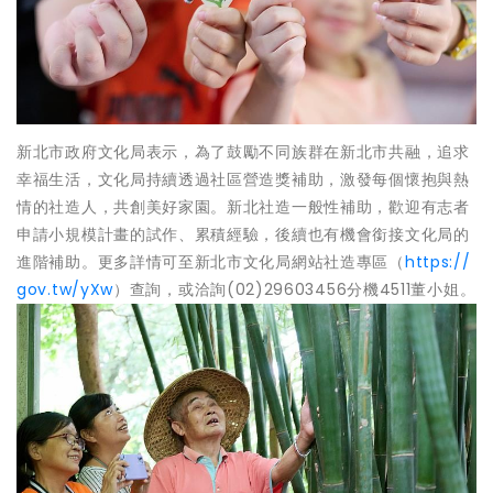
新北市政府文化局表示，為了鼓勵不同族群在新北市共融，追求
幸福生活，文化局持續透過社區營造獎補助，激發每個懷抱與熱
情的社造人，共創美好家園。新北社造一般性補助，歡迎有志者
申請小規模計畫的試作、累積經驗，後續也有機會銜接文化局的
進階補助。更多詳情可至新北市文化局網站社造專區（
https://
gov.tw/yXw
）查詢，或洽詢(02)29603456分機4511董小姐。