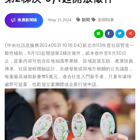
May 31,2024
新聞
新聞時事
推廣新聞稿
(中央社訊息服務20240531 10:16:04)新北市113年度社區營造一
般性補助，6月1日起開放第2梯次徵件，紙本收件至6月30日
止，提案內容可包含在地知識學累積、區域資源互助、產業技藝
傳承、社區遊程體驗設計、永續發展或與地方相關的公共議題，
每案最高補助新臺幣5萬元，適合社造入門新手者，只要年滿18
歲即可提案，也歡迎立案團體或企業行號申請。