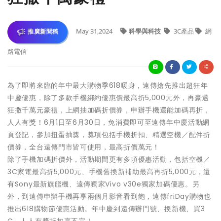
May 31,2024
科學與科技
3C產品
網
推廣新聞稿
路電信
為了即將來臨的年中最大購物季618暖身，遠傳搶先推出超狂年
中慶優惠，除了多款手機綁約優惠價最高折5,000元外，再豪邁
狂撒千萬元豪禮，上網抽加碼折價券，申辦手機還能加碼再折，
人人有獎！6月1日至6月30日，免消費即可至遠傳年中慶活動網
頁登記，參加扭蛋抽獎，獎項包括手機折扣、精選空機／配件折
價券，全台遠傳門市皆可使用，最高折價萬元！
除了手機加碼折價外，活動期間更有多項優惠活動，包括空機／
3C家電最高折5,000元、手機舊換新補助最高再折5,000元，還
有Sony最新旗艦機、遠傳獨家Vivo v30e獨家加碼優惠。另
外，到遠傳申辦手機再享兩個月影音看到飽，遠傳friDay購物也
推出618購物節優惠活動。年中慶到遠傳辦門號、換新機、買3
C，人人有獎折扣享不完！