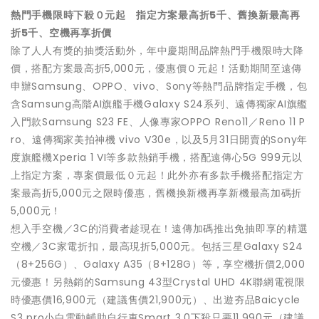
熱門手機限時下殺０元起 指定方案最高折5千、舊換新最高再
折5千、空機再享折價
除了人人有獎的抽獎活動外，年中慶期間品牌熱門手機限時大降
價，搭配方案最高折5,000元，優惠價０元起！活動期間至遠傳
申辦Samsung、OPPO、vivo、Sony等熱門品牌指定手機，包
含Samsung高階AI旗艦手機Galaxy S24系列、遠傳獨家AI旗艦
入門款Samsung S23 FE、人像專家OPPO Reno11／Reno 11 P
ro、遠傳獨家美拍神機 vivo V30e，以及5月31日開賣的Sony年
度旗艦機Xperia 1 VI等多款熱銷手機，搭配遠傳心5G 999元以
上指定方案，專案價最低０元起！此外亦有多款手機搭配指定方
案最高折5,000元之限時優惠，舊機換新機再享新機最高加碼折
5,000元！
想入手空機／3C的消費者趁現在！遠傳加碼推出免抽即享的精選
空機／3C家電折扣，最高現折5,000元。包括三星Galaxy S24
（8+256G）、Galaxy A35（8+128G）等，享空機折價2,000
元優惠！另熱銷的Samsung 43型Crystal UHD 4K聯網電視限
時優惠價16,900元（建議售價21,900元）、出遊夯品Baicycle
S3 pro小白電動輔助自行車Smart 3.0下殺只要11,990元（建議