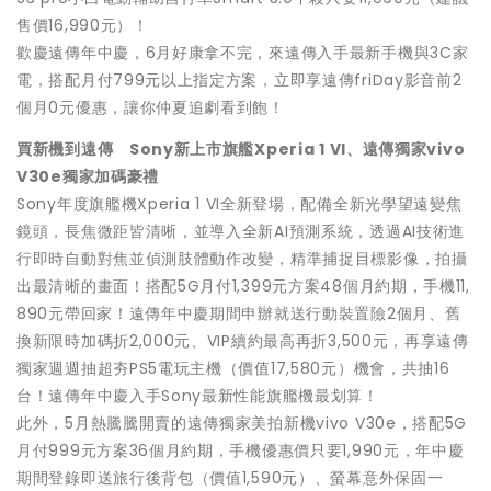
售價16,990元）！
歡慶遠傳年中慶，6月好康拿不完，來遠傳入手最新手機與3C家
電，搭配月付799元以上指定方案，立即享遠傳friDay影音前2
個月0元優惠，讓你仲夏追劇看到飽！
買新機到遠傳 Sony新上市旗艦Xperia 1 VI、遠傳獨家vivo
V30e獨家加碼豪禮
Sony年度旗艦機Xperia 1 VI全新登場，配備全新光學望遠變焦
鏡頭，長焦微距皆清晰，並導入全新AI預測系統，透過AI技術進
行即時自動對焦並偵測肢體動作改變，精準捕捉目標影像，拍攝
出最清晰的畫面！搭配5G月付1,399元方案48個月約期，手機11,
890元帶回家！遠傳年中慶期間申辦就送行動裝置險2個月、舊
換新限時加碼折2,000元、VIP續約最高再折3,500元，再享遠傳
獨家週週抽超夯PS5電玩主機（價值17,580元）機會，共抽16
台！遠傳年中慶入手Sony最新性能旗艦機最划算！
此外，5月熱騰騰開賣的遠傳獨家美拍新機vivo V30e，搭配5G
月付999元方案36個月約期，手機優惠價只要1,990元，年中慶
期間登錄即送旅行後背包（價值1,590元）、螢幕意外保固一