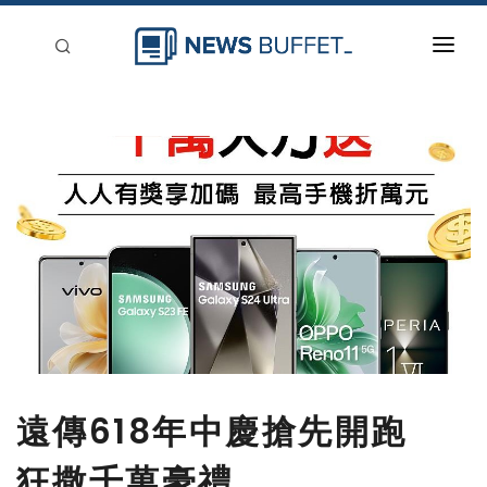
回到首頁
新聞稿分類
登入
刊登
遠傳618年中慶搶先開跑
狂撒千萬豪禮