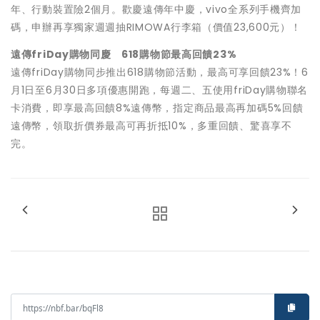
年、行動裝置險2個月。歡慶遠傳年中慶，vivo全系列手機齊加
碼，申辦再享獨家週週抽RIMOWA行李箱（價值23,600元）！
遠傳friDay購物同慶 618購物節最高回饋23%
遠傳friDay購物同步推出618購物節活動，最高可享回饋23%！6
月1日至6月30日多項優惠開跑，每週二、五使用friDay購物聯名
卡消費，即享最高回饋8%遠傳幣，指定商品最高再加碼5%回饋
遠傳幣，領取折價券最高可再折抵10%，多重回饋、驚喜享不
完。