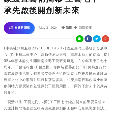
承先啟後開創新未來
May 31,2024
新聞
新聞時事
推廣新聞稿
(中央社訊息服務20240531 11:46:07)國立臺灣工藝研究發展中
心（以下稱工藝中心）肩負傳承及振興「臺灣工藝」的使命，從1
954年顏水龍先生開辦南投縣工藝研究班起，在今年迎來了七十
周年。「藝活相生•工藝之樹」形象裝置藝術於30日傍晚進行揭
幕式及點燈活動，特邀國立臺灣美術館陳貺怡館長及國家電影及
視聽文化中心李智仁執行長蒞臨參與，並安排南投縣內國小學童
參與時光膠囊製作並埋藏於工藝樹周圍，一同許下對未來的期待
與希望。
「藝活相生•工藝之樹」標記了工藝七十繼往開來的重要里程碑，
其設計概念能連結至楊英風先生原創的工藝中心形象識別標誌，