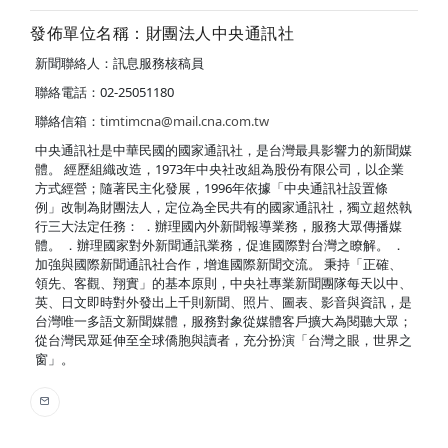
發佈單位名稱：財團法人中央通訊社
新聞聯絡人：訊息服務核稿員
聯絡電話：02-25051180
聯絡信箱：
timtimcna@mail.cna.com.tw
中央通訊社是中華民國的國家通訊社，是台灣最具影響力的新聞媒
體。 經歷組織改造，1973年中央社改組為股份有限公司，以企業
方式經營；隨著民主化發展，1996年依據「中央通訊社設置條
例」改制為財團法人，定位為全民共有的國家通訊社，獨立超然執
行三大法定任務： ．辦理國內外新聞報導業務，服務大眾傳播媒
體。 ．辦理國家對外新聞通訊業務，促進國際對台灣之瞭解。 ．
加強與國際新聞通訊社合作，增進國際新聞交流。 秉持「正確、
領先、客觀、翔實」的基本原則，中央社專業新聞團隊每天以中、
英、日文即時對外發出上千則新聞、照片、圖表、影音與資訊，是
台灣唯一多語文新聞媒體，服務對象從媒體客戶擴大為閱聽大眾；
從台灣民眾延伸至全球僑胞與讀者，充分扮演「台灣之眼，世界之
窗」。