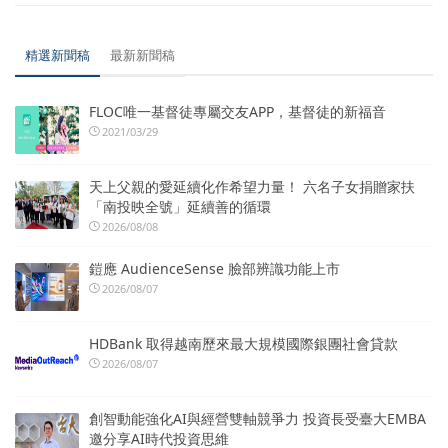
精選新聞稿
最新新聞稿
FLOC唯一基督徒專屬交友APP，基督徒的新福音
2021/03/29
天上父親的愛延續化作希望力量！ 六名子女捐贈家扶
「南投映全號」延續善的循環
2026/08/08
鎧應 AudienceSense 臉部辨識功能上市
2026/08/07
HDBank 取得越南歷來最大規模國際銀團社會貸款
2026/08/07
創智動能強化AI與經營雙軸競爭力 投資長受臺大EMBA
邀分享AI時代投資思維