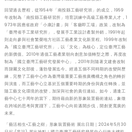
回望過去歷程，從1954年「南投縣工藝研究班」的成立，1959
年改制為「南投縣工藝研習所」培育訓練中高級工藝專業人才，1
973年因應省政府「小康計畫」與「客廳即工場」政策，改制為
「臺灣省手工業研究所」，發展手工業設計產製外銷，1991年起
則走向參與社會繁榮地方社區工藝產業文化新里程。1999年改制
為「國立臺灣工藝研究所」，以「文化」為核心，定位臺灣工藝
的新價值。2010年適值工藝產業朝向創意加值轉型之際，再度改
制為「國立臺灣工藝研究發展中心」，2011年則隨著文建會改制
而隸屬文化部後，蓬勃發展迄今。經過五個不同時期的改變與歷
練，完整了工藝中心作為臺灣最重要工藝推廣機構之角色的轉折
與演進，而工藝中心立基於五個重要時期的身份與責任轉換，並
隨工藝文化環境的改變，加深與社會的責任連結。如今，適逢工
藝中心七十周年的當下，期待藉由新的形象裝置藝術連結，象徵
在跨域的思考與實踐下，工藝中心向前邁開步伐，開創更寬廣的
未來。
「藝活相生•工藝之樹」形象裝置藝術 展出日期｜2024年5月30
日起 (常設) 展出地點｜國立臺灣工藝研究發展中心行政大樓前