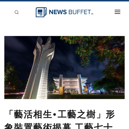
回到首頁
新聞稿分類
登入
刊登
「藝活相生•工藝之樹」形
象裝置藝術揭幕 工藝七十