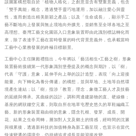
該圖案構想取自於「植物人格化」之創意並含有雙重意義，包含
「雙手萬能」概念，透過雙手靈巧地運用，加以融注愛心與靈
性，進而創造出精美新穎之產品；以及「生命成長」，顯示手工
藝不斷地向上發展與無止境地向外擴充，並銷售至全球各地之至
高理想。臺灣工藝文化園區入口意象裝置即由此識別標誌轉化而
來，除了表達手工藝在當時發展的時代背景意義外，也承載當時
工藝中心業務發展的終極目標願景。
工藝中心主任陳殿禮指出，今年將以「藝活相生•工藝之樹」形象
裝置藝術接續第一代形象識別堡壘提及的概念與期許，以「樹」
代表「守護」意象，延伸手向上舉的設計造型，表現「向上迎接
能量、向下轉化為養分傳遞」的構想，並與草地、土地等自然環
境產生連結；以「樹」指涉「教育」理念，象徵工藝人才及技藝
的延續與傳承。其曲線的設計，調和周邊建築物的直、硬線條；
基座的網狀鏤空元素，則取自所在地草屯歷史悠久的草鞋編織工
藝。新的形象裝置藉由樹的意象，隱含扎根、發芽、成長、開
花、結果之生命周轉，層加對人文及鄉土的情感，經時間的沈澱
與積累後，透過新科技的加值轉身為新工藝呈現，也宣示在當代
快速變遷的環境中，仍持續追求成長並能迎接改變。