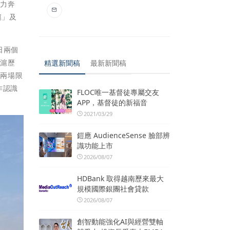
努力奔
滬」及
日兩個
石滬歷
精選新聞稿
最新新聞稿
。兩場限
作認識
FLOC唯一基督徒專屬交友
APP，基督徒的新福音
2021/03/29
鎧應 AudienceSense 臉部辨
識功能上市
2026/08/07
HDBank 取得越南歷來最大
規模國際銀團社會貸款
2026/08/07
創智動能強化AI與經營雙軸