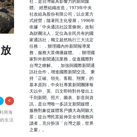
社，是台灣最具影響力的新聞媒
體。 經歷組織改造，1973年中央
社改組為股份有限公司，以企業方
式經營；隨著民主化發展，1996年
依據「中央通訊社設置條例」改制
為財團法人，定位為全民共有的國
家通訊社，獨立超然執行三大法定
任務： ．辦理國內外新聞報導業
開放
務，服務大眾傳播媒體。 ．辦理國
家對外新聞通訊業務，促進國際對
台灣之瞭解。 ．加強與國際新聞通
訊社合作，增進國際新聞交流。 秉
持「正確、領先、客觀、翔實」的
基本原則，中央社專業新聞團隊每
天以中、英、日文即時對外發出上
千則新聞、照片、圖表、影音與資
訊，是台灣唯一多語文新聞媒體，
服務對象從媒體客戶擴大為閱聽大
」利用海
眾；從台灣民眾延伸至全球僑胞與
榮的生活
讀者，充分扮演「台灣之眼，世界
之窗」。