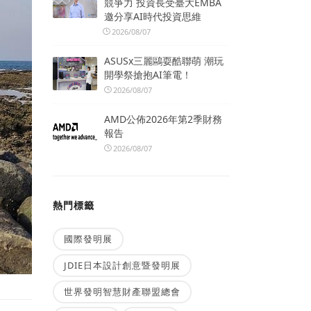
競爭力 投資長受臺大EMBA
邀分享AI時代投資思維
2026/08/07
ASUSx三麗鷗耍酷聯萌 潮玩
開學祭搶抱AI筆電！
2026/08/07
AMD公佈2026年第2季財務
報告
2026/08/07
熱門標籤
國際發明展
JDIE日本設計創意暨發明展
世界發明智慧財產聯盟總會