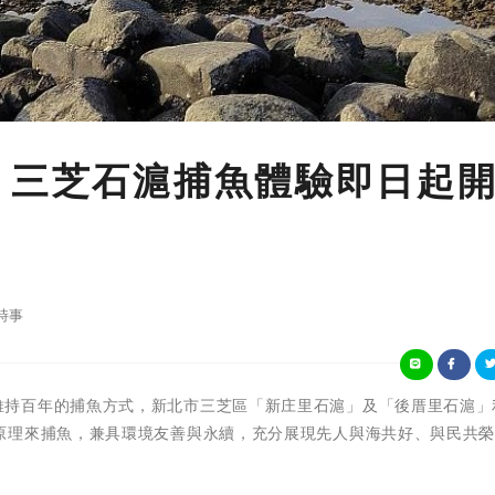
 三芝石滬捕魚體驗即日起
時事
石滬是一種維持百年的捕魚方式，新北市三芝區「新庄里石滬」及「後厝里石滬
原理來捕魚，兼具環境友善與永續，充分展現先人與海共好、與民共