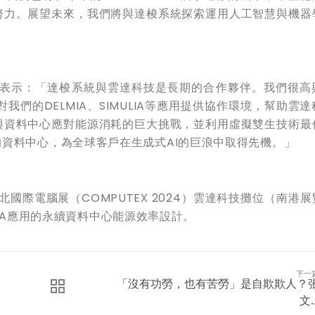
努力。展望未來，我們將與達梭系統探索運用人工智慧與機器
表示：「達梭系統與雲達科技是長期的合作夥伴。我們很高
對我們的
DELMIA
、
SIMULIA
等應用提供協作環境，幫助雲達
與資料中心應對能源消耗的巨大挑戰，並利用虛擬雙生技術最
的資料中心，為全球客戶在生成式
AI
的巨浪中取得先機。」
北國際電腦展（
COMPUTEX 2024
）雲達科技攤位（南港展
IA
應用的永續資料中心能源效率設計。
下一
「沒有功勞，也有苦勞」是自欺欺人？
文..