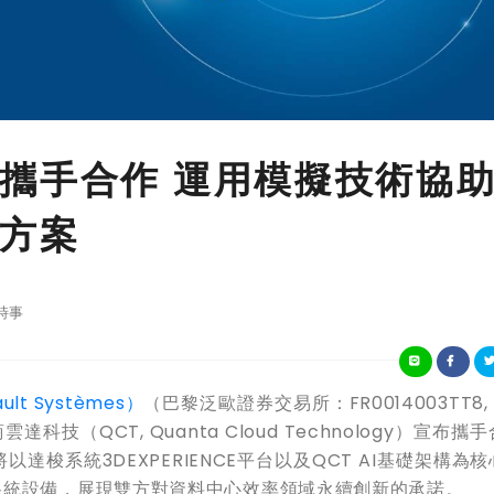
攜手合作 運用模擬技術協
方案
時事
ult Systèmes
）
（巴黎泛歐證券交易所：
FR0014003TT8, 
商雲達科技（
QCT, Quanta Cloud Technology
）宣布攜手
將以達梭系統
3DEXPERIENCE
平台以及
QCT AI
基礎架構為核
系統設備，展現雙方對資料中心效率領域永續創新的承諾。