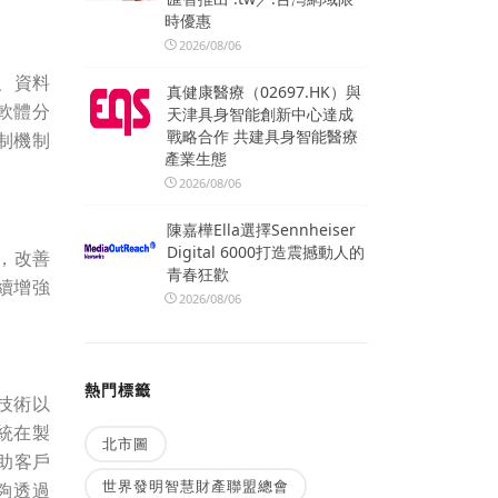
時優惠
2026/08/06
、資料
真健康醫療（02697.HK）與
軟體分
天津具身智能創新中心達成
戰略合作 共建具身智能醫療
制機制
產業生態
2026/08/06
陳嘉樺Ella選擇Sennheiser
Digital 6000打造震撼動人的
，改善
青春狂歡
續增強
2026/08/06
熱門標籤
技術以
統在製
北市圖
助客戶
世界發明智慧財產聯盟總會
夠透過