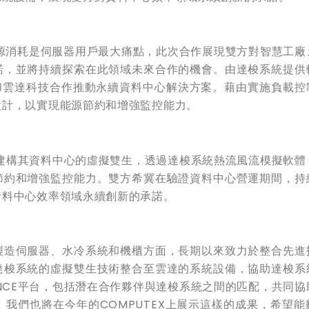
源消耗是伺服器用戶最大痛點，此次合作展現雙方對智慧工廠
諾，並將持續探索在此領域未來合作的機會。由達梭系統提供
和雲達科技合作推動永續資料中心解決方案。藉由實施負載控
設計，以實現能源節約和增強監控能力。
建構其資料中心的虛擬雙生，透過達梭系統熱流風流模擬軟體
節約和增強監控能力。雙方希冀在驗證資料中心營運期間，持
資料中心效率領域永續創新的承諾。
製造伺服器、水冷系統和機櫃方面，長期以來致力於整合先進
達梭系統的虛擬雙生技術整合至雲達的系統設備，協助達梭系
NCE
平台，包括潛在合作夥伴與達梭系統之間的匹配，共同協
。我們也將在今年的
COMPUTEX
上展示這樣的成果，希望能