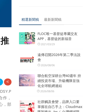
精選新聞稿
最新新聞稿
FLOC唯一基督徒專屬交友
助推
APP，基督徒的新福音
2021/03/29
遠傳召開2026年第二季法說
會
2026/08/06
聯合航空深耕台灣40週年 持
續投資市場、升級機隊並強
化全球航網連結
DSY.P
2026/08/06
合作，
社群觸及會變，品牌入口要
心，部
掌握在自己手上：Cloudmax
匯智推出 .tw／.台灣網域限