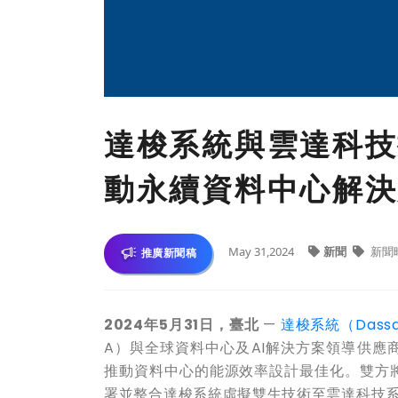
達梭系統與雲達科技
動永續資料中心解決
May 31,2024
新聞
新聞
推廣新聞稿
2024
年
5
月
31
日，臺北
—
達梭系統（
Dassa
A
）與全球資料中心及
AI
解決方案領導供應
推動資料中心的能源效率設計最佳化。雙方
署並整合達梭系統虛擬雙生技術至雲達科技