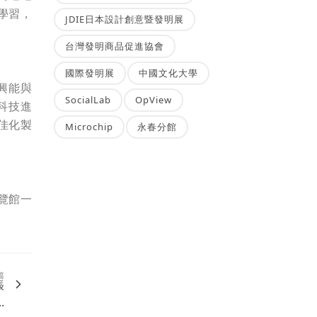
學習，
JDIE日本設計創意暨發明展
台灣發明商品促進協會
國際發明展
中國文化大學
興能與
SocialLab
OpView
科技進
佳化製
Microchip
永春分館
覽館一
篇
張
.