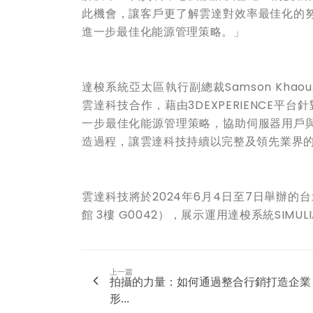
此機會，讓客戶更了解雲達對效率最佳化的
進一步最佳化能源管理策略。」
達梭系統亞太區執行副總裁
Samson Khaou
雲達科技合作，藉由
3DEXPERIENCE
平台針
一步最佳化能源管理策略，協助伺服器用戶
造過程，讓雲達科技持續以完整及領先業界
雲達科技將於
2024
年
6
月
4
日至
7
日舉辦的台
館
3
樓
G0042
），展示運用達梭系統
SIMUL
上一篇
拍攝的力量：如何通過整合行銷打造企業
形...