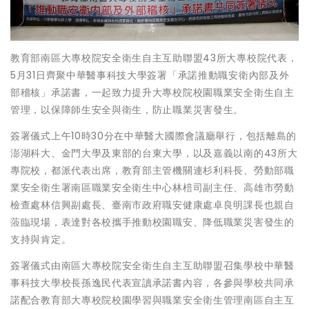
教育部南區大專校院安全衛生自主互助聯盟43所大專校院代表，
5月31日齊聚中華醫事科技大學簽署「承諾推動職安衛內部及外
部稽核」承諾書，一起致力提升大專校院校園職業安全衛生自主
管理，以保障師生安全與衛生，防止職業災害發生。
簽署儀式上午10時30分在中華醫大國際會議廳舉行，包括離島的
澎湖科大、金門大學及東部的台東大學，以及嘉義以南的43所大
專院校，都派代表出席，教育部主管機關連杉利科長、勞動部職
業安全衛生署南區職業安全衛生中心林棓司副主任、高雄市勞動
檢查處林信興副處長、臺南市政府職安健康處卓良明課長也親自
蒞臨現場，表達對各校攜手推動校園職安、降低職業災害發生的
支持與肯定。
簽署儀式由南區大專校院安全衛生自主互助聯盟召集學校中華醫
事科技大學校長孫逸民代表宣讀承諾書內容，各參與學校共同承
諾配合教育部大專校院校園學習與職業安全衛生管理南區自主互