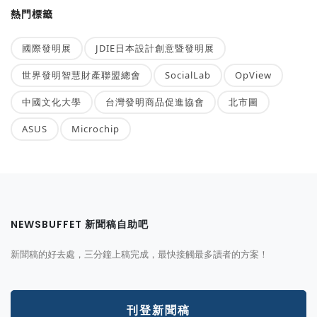
熱門標籤
國際發明展
JDIE日本設計創意暨發明展
世界發明智慧財產聯盟總會
SocialLab
OpView
中國文化大學
台灣發明商品促進協會
北市圖
ASUS
Microchip
NEWSBUFFET 新聞稿自助吧
新聞稿的好去處，三分鐘上稿完成，最快接觸最多讀者的方案！
刊登新聞稿