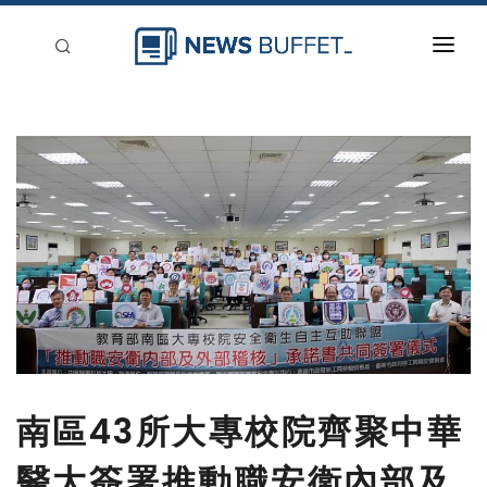
回到首頁
新聞稿分類
登入
刊登
南區43所大專校院齊聚中華
醫大簽署推動職安衛內部及