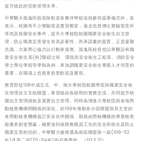
提升彼此的安衛管理水準。
中華醫大孫逸民校長除歡迎各夥伴學校蒞校參與簽署儀式外，並
表示，校園有不少實驗室及實習教室，過去也曾傳出實驗室意外
等危及校園安全事件，提升大專校院校園職業安全衛生自主管
理，防止職業災害發生有其必要性，而承諾書的簽置，正是凝聚
共識，大家齊心協力以行動來落實。孫逸民校長也以華醫設有職
業安全衛生系(科)暨碩士班、環境與安全衛生工程系、消防安全
學士學位學程等學制為例，來強調職業安全衛生專業人才培育的
重要，在職場上也愈來愈受歡迎及重視。
教育部從108年成立北、中、南大專校院校園學習與職業安全衛
生管理自主互助聯盟，希望藉由各校間的實務交流，共同提升校
園自主管理績效及落實自主管理。同時為增進大專校院與各地勞
動檢查機構間關係的深化，於109年推動各分區聯盟與其主管的
各勞動檢查機構簽訂安全伙伴關係，期藉由勞檢機構的專業檢查
能量來創造雙贏，確實達到保障教職員工生的安全與衛生及防止
職業災害的目的，中華醫大被推選為南區聯盟第一屆(109-112
年)及第二屆(112-114年)的召集學校。（113.5.31）