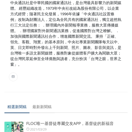
中央通訊社是中華民國的國家通訊社，是台灣最具影響力的新聞媒
體。 經歷組織改造，1973年中央社改組為股份有限公司，以企業
方式經營；隨著民主化發展，1996年依據「中央通訊社設置條
例」改制為財團法人，定位為全民共有的國家通訊社，獨立超然執
行三大法定任務： ．辦理國內外新聞報導業務，服務大眾傳播媒
體。 ．辦理國家對外新聞通訊業務，促進國際對台灣之瞭解。 ．
加強與國際新聞通訊社合作，增進國際新聞交流。 秉持「正確、
領先、客觀、翔實」的基本原則，中央社專業新聞團隊每天以中、
英、日文即時對外發出上千則新聞、照片、圖表、影音與資訊，是
台灣唯一多語文新聞媒體，服務對象從媒體客戶擴大為閱聽大眾；
從台灣民眾延伸至全球僑胞與讀者，充分扮演「台灣之眼，世界之
窗」。
精選新聞稿
最新新聞稿
FLOC唯一基督徒專屬交友APP，基督徒的新福音
2021/03/29