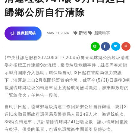
歸鄉公所自行清除
May 31,2024
新聞
新聞時事
推廣新聞稿
(中央社訊息服務20240531 17:20:45)屏東琉球鄉公所垃圾清運
委外招標工作連續9次流標，爆發垃圾危機事件，縣長周春米指
示縣府團隊介入協助，環保局自5月13日起在警察局強力戒護
下，清運島上自2月底開始暫置的垃圾，截至今(5/31)日最後3輛
載滿琉球鄉垃圾的轉運車登上貨輪航向鹽埔漁港，屏東縣政府的
「緊急救火」任務告一段落。
自6月1日起，琉球鄉垃圾清運工作回歸鄉公所自行辦理，統計3
週以來動員縣政府環保局及警察局人員249人次、海運12航次、
36輛次轉運車，共計清除琉球鄉741公噸垃圾，讓小琉球回復原
有乾淨、優美的風景，也避免環境衛生問題引發傳染病。