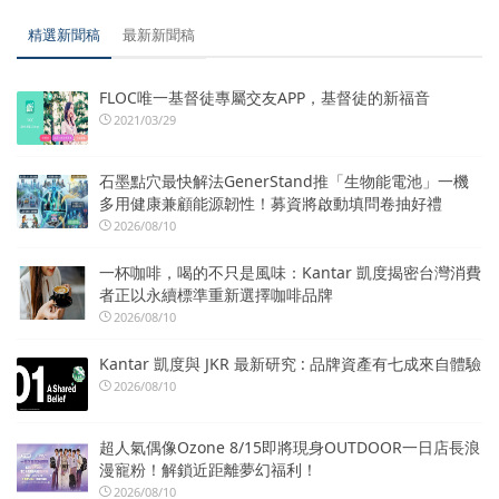
精選新聞稿
最新新聞稿
FLOC唯一基督徒專屬交友APP，基督徒的新福音
2021/03/29
石墨點穴最快解法GenerStand推「生物能電池」一機
多用健康兼顧能源韌性！募資將啟動填問卷抽好禮
2026/08/10
一杯咖啡，喝的不只是風味：Kantar 凱度揭密台灣消費
者正以永續標準重新選擇咖啡品牌
2026/08/10
Kantar 凱度與 JKR 最新研究 : 品牌資產有七成來自體驗
2026/08/10
超人氣偶像Ozone 8/15即將現身OUTDOOR一日店長浪
漫寵粉！解鎖近距離夢幻福利！
2026/08/10