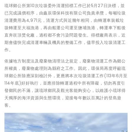
琉球鄉公所第10次垃圾委外清運招標工作已於5月27日決標，並
已完成議價程序，由鑫辰環保科技有限公司負責承攬，每噸垃圾
清運費用為4,971元，清運方式與近幾年相同，由轉運車裝載垃
圾轉運至大福漁港，再由船運公司運至鹽埔漁港，轉運車下船後
直奔崁頂焚化廠，過程都不會污染問題發生。得標廠商表示，近
期會儘快完成清運車輛及機具的整備工作，儘早投入垃圾清運工
作。
依據地方制度法及廢棄物清理法之規定，廢棄物清運工作為鄉公
所權責，廢棄物處理則為縣府之工作。因此，環保局再度呼籲琉
球鄉公所除應深刻檢討外，更應將本次垃圾清運工作(113年6月至
114年底)好好執行，並應排除轉運過程中所有障礙，切勿再度引
發鄉民的不滿，讓琉球鄉民及觀光客能夠安心，以維護小琉球得
天獨厚的海洋資源與生態環境，迎接每年數以百萬計的登島遊
客。