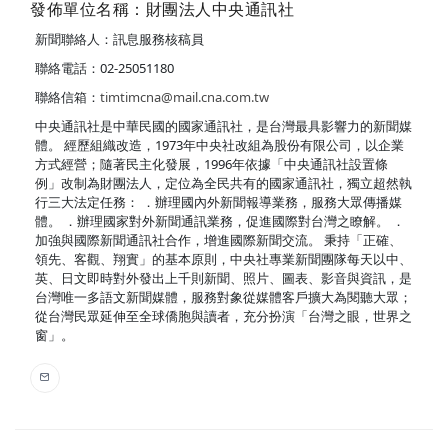
發佈單位名稱：財團法人中央通訊社
新聞聯絡人：訊息服務核稿員
聯絡電話：02-25051180
聯絡信箱：
timtimcna@mail.cna.com.tw
中央通訊社是中華民國的國家通訊社，是台灣最具影響力的新聞媒
體。 經歷組織改造，1973年中央社改組為股份有限公司，以企業
方式經營；隨著民主化發展，1996年依據「中央通訊社設置條
例」改制為財團法人，定位為全民共有的國家通訊社，獨立超然執
行三大法定任務： ．辦理國內外新聞報導業務，服務大眾傳播媒
體。 ．辦理國家對外新聞通訊業務，促進國際對台灣之瞭解。 ．
加強與國際新聞通訊社合作，增進國際新聞交流。 秉持「正確、
領先、客觀、翔實」的基本原則，中央社專業新聞團隊每天以中、
英、日文即時對外發出上千則新聞、照片、圖表、影音與資訊，是
台灣唯一多語文新聞媒體，服務對象從媒體客戶擴大為閱聽大眾；
從台灣民眾延伸至全球僑胞與讀者，充分扮演「台灣之眼，世界之
窗」。