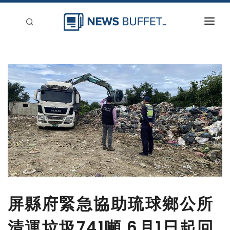
回到首頁
新聞稿分類
登入
刊登
屏縣府緊急協助琉球鄉公所
清運垃圾741噸 6月1日起回