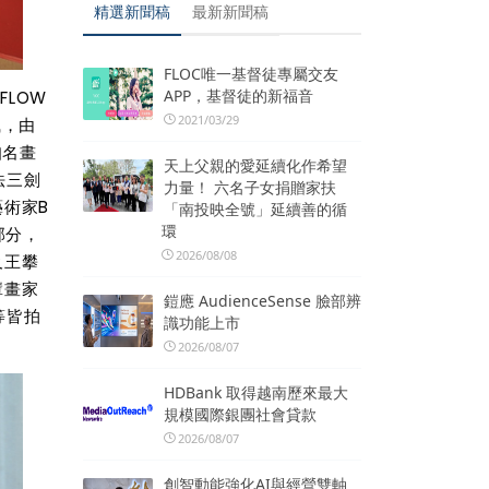
精選新聞稿
最新新聞稿
FLOC唯一基督徒專屬交友
APP，基督徒的新福音
FLOW
2021/03/29
風，由
知名畫
天上父親的愛延續化作希望
法三劍
力量！ 六名子女捐贈家扶
術家B
「南投映全號」延續善的循
環
畫部分，
2026/08/08
及王攀
輩畫家
鎧應 AudienceSense 臉部辨
等皆拍
識功能上市
2026/08/07
HDBank 取得越南歷來最大
規模國際銀團社會貸款
2026/08/07
創智動能強化AI與經營雙軸