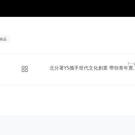
術品
下一
北分署YS攜手世代文化創業 帶領青年實..