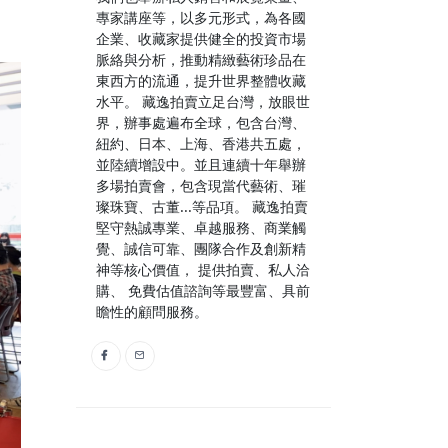
專家講座等，以多元形式，為各國
企業、收藏家提供健全的投資市場
脈絡與分析，推動精緻藝術珍品在
東⻄方的流通，提升世界整體收藏
水平。 藏逸拍賣立足台灣，放眼世
界，辦事處遍布全球，包含台灣、
紐約、日本、上海、香港共五處，
並陸續增設中。並且連續十年舉辦
多場拍賣會，包含現當代藝術、璀
璨珠寶、古董...等品項。 藏逸拍賣
堅守熱誠專業、卓越服務、商業觸
覺、誠信可靠、團隊合作及創新精
神等核心價值， 提供拍賣、私人洽
購、 免費估值諮詢等最豐富、具前
瞻性的顧問服務。