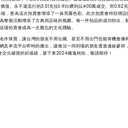
值。永不退流行的3.01克拉E IF白鑽則以400萬成交。而0.62
萬落槌，更為這次拍賣會增添了一抹亮麗色彩。此次拍賣會特別增設
為整個活動增添了古典與品味的氛圍。每一件拍品的成功拍出，
這場拍賣會成為一次難忘的文化體驗。
名作珠寶，讓台灣的朋友不用出國、甚至不用出門也能有機會擁
網及串流平台即時的播出，讓無法一同到場的朋友透過連線參與
會交出破億的好成績，接下來2024藏逸秋拍，敬請期待！