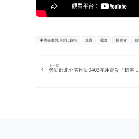
中國書畫與現當代藝術
珠寶
藏逸
拍賣會
藝
上一篇
勞動部北分署推動0403花蓮震災「穩僱...