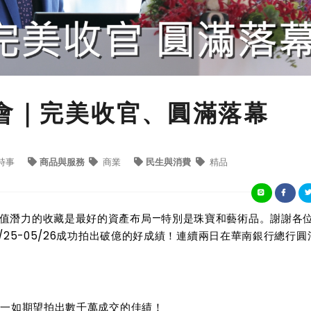
賣會｜完美收官、圓滿落幕
時事
商品與服務
商業
民生與消費
精品
值潛力的收藏是最好的資產布局—特別是珠寶和藝術品。謝謝各
/25-05/26成功拍出破億的好成績！連續兩日在華南銀行總行圓
，一如期望拍出數千萬成交的佳績！