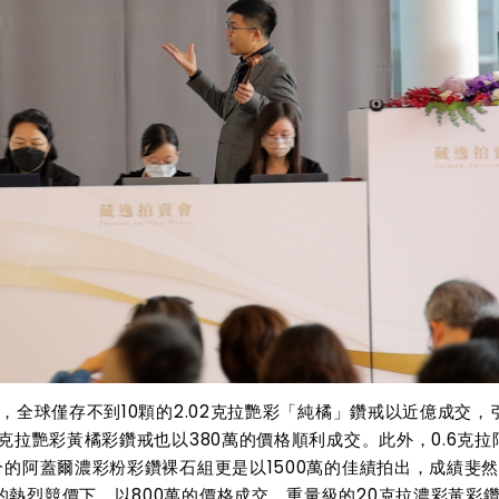
，全球僅存不到10顆的2.02克拉艷彩「純橘」鑽戒以近億成交，
克拉艷彩黃橘彩鑽戒也以380萬的價格順利成交。此外，0.6克拉
分的阿蓋爾濃彩粉彩鑽裸石組更是以1500萬的佳績拍出，成績斐
熱烈競價下，以800萬的價格成交。重量級的20克拉濃彩黃彩