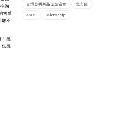
台灣發明商品促進協會
北市圖
克拉絢
的古董
ASUS
Microchip
都離不
有！感
，也感