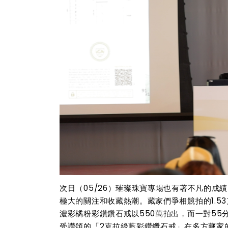
次日（05/26）璀璨珠寶專場也有著不凡的成績
極大的關注和收藏熱潮。藏家們爭相競拍的1.53
濃彩橘粉彩鑽鑽石戒以550萬拍出，而一對55
受讚頌的「2克拉綠藍彩鑽鑽石戒」在多方藏家的