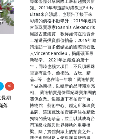
專家蒞臨分享國際上最新趨勢與新
知。2011年即邀請彩鑽教父Eddy
Elzas來台演講，也預告了接下來
彩鑽的價格不斷攀升；2018年邀請
古董珠寶專家Ioannis Alexandris
暢談古董鑑賞，教你如何在拍賣會
上精選高投資價值拍品；2019年邀
請走訪一百多個礦區的國際寶石獵
人Vincent Pardieu，揭露礦區最
新秘辛。 2021年是藏逸的第十
年，同時也擴大項目，不只頂級珠
寶更有畫作、藝術品、古玩、精
品…等，也在這一年將＂藏逸拍賣
＂做為商標，以嶄新的品牌識別亮
相。 藏逸拍賣是侏羅紀珠寶集團的
位長期
關係企業。集團旗下有拍賣平台，
滿落
博物館，藝術中心、鑑定所和珠寶
品牌。這讓藏逸拍賣能專注在精緻
獨特的藝術珍品，並且以其成為台
灣頂級收藏與世界接軌的重要橋
梁。除了實體與線上的拍賣之外，
我們也舉辦私人銷售和展覽策畫、