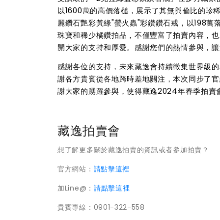
以1600萬的高價落槌，展示了其無與倫比的珍稀價
麗鑽石艷彩黃綠"螢火蟲"彩鑽鑽石戒，以198
珠寶和稀少橘鑽拍品，不僅豐富了拍賣內容，也
開大家的支持和厚愛。感謝您們的熱情參與，讓
感謝各位的支持，未來藏逸會持續徵集世界級的
謝各方貴賓從各地跨時差地關注，本次同步了官
謝大家的踴躍參與，使得藏逸2024年春季拍賣
藏逸拍賣會
想了解更多關於藏逸拍賣的資訊或者參加拍賣？
官方網站：
請點擊這裡
加Line@：
請點擊這裡
貴賓專線：0901-322-558