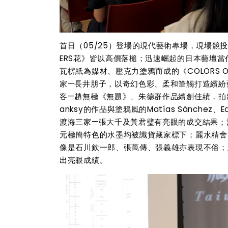
首日（05/25）登場的現代藝術專場，現場競投高
ERS花》皆以高價落槌；迅速崛起的日本藝壇
瓦楞紙為媒材、壓克力塗鴉而成的《COLORS OF 
家—長井朋子，以奇幻色彩、柔和筆觸打造繽紛藝
客—趙無極《無題》、朱德群作品續創佳績，拍
anksy的作品與塗鴉風的Matías Sánchez、
渡海三家—張大千及黃君璧有亮眼的成交結果；
元極簡特色的水墨均被識貨藏家標下；麗水精舍
像是石川欽一郎、張萬傳、張義雄亦表現不俗；
出亮眼成績。