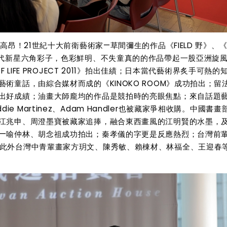
昂！21世紀十大前衛藝術家—草間彌生的作品《FIELD 野》、《
當代新星六角彩子，色彩鮮明、不失童真的的作品帶起一股亞洲旋
LIFE PROJECT 2011》拍出佳績；日本當代藝術界炙手可熱的
術童話，由綜合媒材而成的《KINOKO ROOM》成功拍出；留
出好成績；油畫大師龐均的作品是競拍時的亮眼焦點；來自話題藝
Eddie Martinez、Adam Handler也被藏家爭相收購。中國書
江兆申、周澄墨寶被藏家追捧，融合東西畫風的江明賢的水墨，
—喻仲林、胡念祖成功拍出；秦孝儀的字更是反應熱烈；台灣前
此外台灣中青輩畫家方玥文、陳秀敏、賴棟材、林福全、王迎春