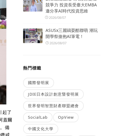
競爭力 投資長受臺大EMBA
邀分享AI時代投資思維
2026/08/07
ASUSx三麗鷗耍酷聯萌 潮玩
開學祭搶抱AI筆電！
2026/08/07
熱門標籤
國際發明展
JDIE日本設計創意暨發明展
世界發明智慧財產聯盟總會
引起了
SocialLab
OpView
阿蓋爾
然。備
中國文化大學
鑽鑽戒