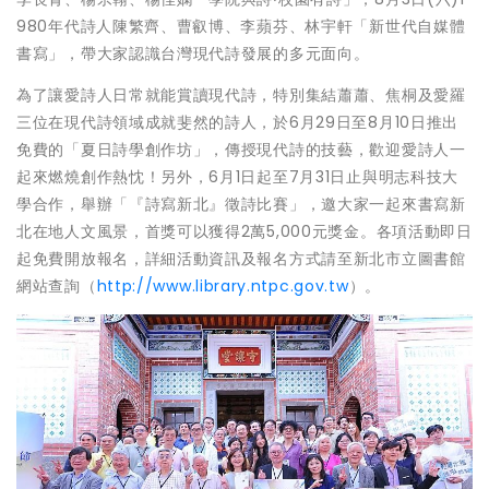
980年代詩人陳繁齊、曹叡博、李蘋芬、林宇軒「新世代自媒體
書寫」，帶大家認識台灣現代詩發展的多元面向。
為了讓愛詩人日常就能賞讀現代詩，特別集結蕭蕭、焦桐及愛羅
三位在現代詩領域成就斐然的詩人，於6月29日至8月10日推出
免費的「夏日詩學創作坊」，傳授現代詩的技藝，歡迎愛詩人一
起來燃燒創作熱忱！另外，6月1日起至7月31日止與明志科技大
學合作，舉辦「『詩寫新北』徵詩比賽」，邀大家一起來書寫新
北在地人文風景，首獎可以獲得2萬5,000元獎金。各項活動即日
起免費開放報名，詳細活動資訊及報名方式請至新北市立圖書館
網站查詢（
http://www.library.ntpc.gov.tw
）。