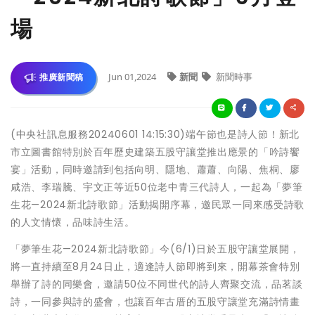
場
Jun 01,2024
新聞
新聞時事
推廣新聞稿
(中央社訊息服務20240601 14:15:30)端午節也是詩人節！新北
市立圖書館特別於百年歷史建築五股守讓堂推出應景的「吟詩饗
宴」活動，同時邀請到包括向明、隱地、蕭蕭、向陽、焦桐、廖
咸浩、李瑞騰、宇文正等近50位老中青三代詩人，一起為「夢筆
生花—2024新北詩歌節」活動揭開序幕，邀民眾一同來感受詩歌
的人文情懷，品味詩生活。
「夢筆生花—2024新北詩歌節」今(6/1)日於五股守讓堂展開，
將一直持續至8月24日止，適逢詩人節即將到來，開幕茶會特別
舉辦了詩的同樂會，邀請50位不同世代的詩人齊聚交流，品茗談
詩，一同參與詩的盛會，也讓百年古厝的五股守讓堂充滿詩情畫