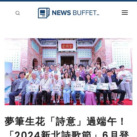
回到首頁
新聞稿分類
登入
刊登
夢筆生花「詩意」過端午！
「2024新北詩歌節」6月登