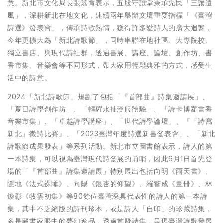
意。新北市文化局長張䕒育表示，五股守讓堂秉承先民「三讓遺
風」，深耕新北在地文化，連續兩年舉辦文壇重要指標「《臺灣
詩選》發表會」，傳承詩歌熱情，獲得許多愛詩人的廣大迴響，
今年更擴大為「新北詩歌節」，同時串聯在地社區、大專院校、
獨立書店、與現代詩社群，透過書展、講座、論壇、創作坊、書
香市集、音樂會等不同形式，帶大家用輕鬆典雅的方式，感受生
活中的詩意。
2024「新北詩歌節」規劃了包括「『首部曲』詩集邀請展」、
「夏日詩學創作坊」、「輕羅水袖漢服體驗」、「詩卡博羅書香
音樂市集」、「卓越詩學講座」、「世代詩學論壇」、『「詩寫
新北」徵詩比賽』、「2023臺灣年度詩選新書發表會」、「新北
詩歌節成果發表」等系列活動。新北市立圖書館表示，詩人的第
一本詩集，可以視為臺灣現代詩發展的前哨，因此6月1日首先登
場的「『首部曲』詩集邀請展」特別展出包括向明《雨天書》、
隱地《法式裸睡》、向陽《銀杏的仰望》、羅智成《畫冊》、林
煥彰《牧雲初集》等80餘位臺灣深具代表性的詩人的第一本詩
集，其中不乏絕版的詩刊珍本，或是詩人「自印」的珍藏詩集，
多是藏書家眼中的夢幻逸品，透過首發詩集，呈現臺灣詩歌發展