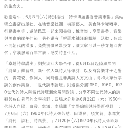
的生命力。
歡慶端午，6月8日(六)特別推出「詩卡博羅書香音樂市集」集結
獨立書店出版社、在地音樂社團、街頭藝人、美食胖卡嘟嘟車、
行動書車等，邀請民眾一起來閱書攤，悅音樂，享受書香、音樂
與美食的端午佳節！另外還有「輕羅水袖漢服體驗」活動，各式
不同朝代的漢服，免費提供民眾換穿，讓大家可以一秒穿越回古
代，穿漢服逛百年古厝，感受詩意生活。
「卓越詩學講座」則與淡江大學合作，從6月12日起陸續展開，
「詩皇」羅智成、新生代人氣詩人徐佩芬、以及有音樂才子之譽
的「青花瓷」作詞人，同時也是非典詩人方文山，將和大家分享
詩的創作樂趣。「世代詩學論壇」則邀集分屬1950、1960、197
0世代的詩人與當代詩壇新銳展開對談，分享不同世代詩人的詩
觀與各自異同的文學視野，四場次分別為6月22日（六）1950年
代詩人向陽、白靈、詹澈、李瑞騰「文學編輯與詩學新視野」；
7月6日（六）1960年代詩人張芳慈、田運良、須文蔚、李進文
「詩刊、詩社、詩風景」；7月20日(六)1970年代詩人余欣娟、
李長青、楊宗翰、楊佳嫻「學院與詩‧校園有詩」；8月3日(六)1