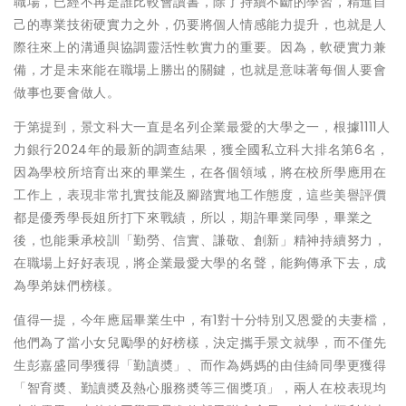
職場，已經不再是誰比較會讀書，除了持續不斷的學習，精進自
己的專業技術硬實力之外，仍要將個人情感能力提升，也就是人
際往來上的溝通與協調靈活性軟實力的重要。因為，軟硬實力兼
備，才是未來能在職場上勝出的關鍵，也就是意味著每個人要會
做事也要會做人。
于第提到，景文科大一直是名列企業最愛的大學之一，根據1111人
力銀行2024年的最新的調查結果，獲全國私立科大排名第6名，
因為學校所培育出來的畢業生，在各個領域，將在校所學應用在
工作上，表現非常扎實技能及腳踏實地工作態度，這些美譽評價
都是優秀學長姐所打下來戰績，所以，期許畢業同學，畢業之
後，也能秉承校訓「勤勞、信實、謙敬、創新」精神持續努力，
在職場上好好表現，將企業最愛大學的名聲，能夠傳承下去，成
為學弟妹們榜樣。
值得一提，今年應屆畢業生中，有1對十分特別又恩愛的夫妻檔，
他們為了當小女兒勵學的好榜樣，決定攜手景文就學，而不僅先
生彭嘉盛同學獲得「勤讀奬」、而作為媽媽的由佳綺同學更獲得
「智育奬、勤讀奬及熱心服務奬等三個獎項」，兩人在校表現均