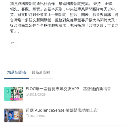
加強與國際新聞通訊社合作，增進國際新聞交流。 秉持「正確、
領先、客觀、翔實」的基本原則，中央社專業新聞團隊每天以中、
英、日文即時對外發出上千則新聞、照片、圖表、影音與資訊，是
台灣唯一多語文新聞媒體，服務對象從媒體客戶擴大為閱聽大眾；
從台灣民眾延伸至全球僑胞與讀者，充分扮演「台灣之眼，世界之
窗」。
精選新聞稿
最新新聞稿
FLOC唯一基督徒專屬交友APP，基督徒的新福音
2021/03/29
鎧應 AudienceSense 臉部辨識功能上市
2026/08/07