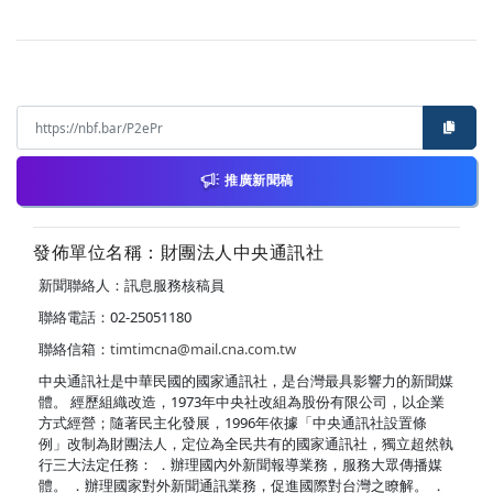
推廣新聞稿
發佈單位名稱：財團法人中央通訊社
新聞聯絡人：訊息服務核稿員
聯絡電話：02-25051180
聯絡信箱：
timtimcna@mail.cna.com.tw
中央通訊社是中華民國的國家通訊社，是台灣最具影響力的新聞媒
體。 經歷組織改造，1973年中央社改組為股份有限公司，以企業
方式經營；隨著民主化發展，1996年依據「中央通訊社設置條
例」改制為財團法人，定位為全民共有的國家通訊社，獨立超然執
行三大法定任務： ．辦理國內外新聞報導業務，服務大眾傳播媒
體。 ．辦理國家對外新聞通訊業務，促進國際對台灣之瞭解。 ．