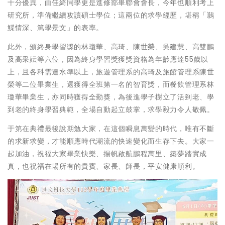
十分優異，由佳綺同學更是進修部畢聯會會長，今年也順利考上
研究所，準備繼續攻讀碩士學位；這兩位的求學經歷，堪稱「鶼
鰈情深、篤學景文」的表率。
此外，頒終身學習獎的林瓊華、高琦、陳世榮、吳建慧、高雙鵬
及高采妘等六位，因為終身學習獎獲獎資格為年齡應達55歲以
上，且各科需達水準以上，旅遊管理系的高琦及旅館管理系陳世
榮等二位畢業生，還獲得全班第一名的智育獎，而餐飲管理系林
瓊華畢業生，亦同時獲得全勤獎，為後進學子樹立了活到老、學
到老的終身學習典範，全場自動起立鼓掌，求學毅力令人敬佩。
于第在典禮最後說期勉大家，在這個瞬息萬變的時代，唯有不斷
的求新求變，才能順應時代潮流的快速變化而生存下去。大家一
起加油，祝福大家畢業快樂、揚帆啟航鵬程萬里、築夢踏實成
真，也祝福在場所有的貴賓、家長、師長，平安健康順利。