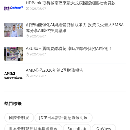
HDBank 取得越南歷來最大規模國際銀團社會貸款
2026/08/07
創智動能強化AI與經營雙軸競爭力 投資長受臺大EMBA
邀分享AI時代投資思維
2026/08/07
ASUSx三麗鷗耍酷聯萌 潮玩開學祭搶抱AI筆電！
2026/08/07
AMD公佈2026年第2季財務報告
2026/08/07
熱門標籤
國際發明展
JDIE日本設計創意暨發明展
世界發明智慧財產聯盟總會
SocialLab
OpView