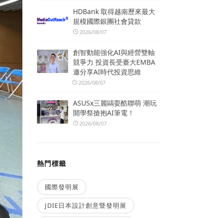
HDBank 取得越南歷來最大
規模國際銀團社會貸款
2026/08/07
創智動能強化AI與經營雙軸
競爭力 投資長受臺大EMBA
邀分享AI時代投資思維
2026/08/07
ASUSx三麗鷗耍酷聯萌 潮玩
開學祭搶抱AI筆電！
2026/08/07
熱門標籤
國際發明展
JDIE日本設計創意暨發明展