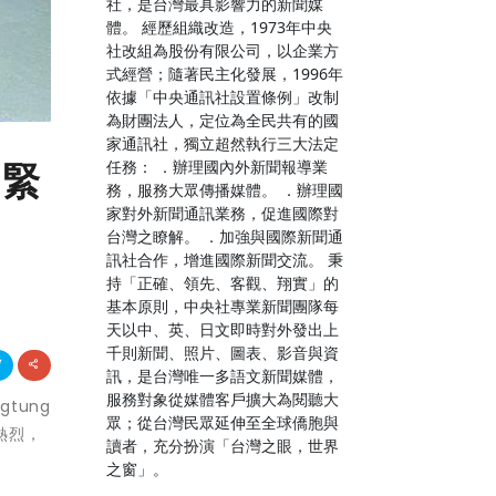
社，是台灣最具影響力的新聞媒
體。 經歷組織改造，1973年中央
社改組為股份有限公司，以企業方
式經營；隨著民主化發展，1996年
依據「中央通訊社設置條例」改制
為財團法人，定位為全民共有的國
家通訊社，獨立超然執行三大法定
任務： ．辦理國內外新聞報導業
烈緊
務，服務大眾傳播媒體。 ．辦理國
家對外新聞通訊業務，促進國際對
台灣之瞭解。 ．加強與國際新聞通
訊社合作，增進國際新聞交流。 秉
持「正確、領先、客觀、翔實」的
基本原則，中央社專業新聞團隊每
天以中、英、日文即時對外發出上
千則新聞、照片、圖表、影音與資
訊，是台灣唯一多語文新聞媒體，
服務對象從媒體客戶擴大為閱聽大
tung
眾；從台灣民眾延伸至全球僑胞與
熱烈，
讀者，充分扮演「台灣之眼，世界
之窗」。